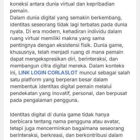
koneksi antara dunia virtual dan kepribadian
pemain.
Dalam dunia digital yang semakin berkembang,
identitas seseorang tidak lagi terbatas pada dunia
nyata. Di era modern, kehadiran individu dalam
ruang virtual memiliki makna yang sama
pentingnya dengan eksistensi fisik. Dunia game,
khususnya, telah menjadi ruang di mana pemain
dapat mengekspresikan diri, berinteraksi, dan
membangun citra digital mereka. Dalam konteks
ini,
LINK LOGIN CORLASLOT
muncul sebagai salah
satu platform yang berperan besar dalam
membentuk identitas digital pemain melalui
pendekatan yang inovatif, personal, dan berpusat
pada pengalaman pengguna.
Identitas digital di dunia game tidak hanya
berbicara tentang nama pengguna atau avatar,
tetapi juga mencerminkan bagaimana seseorang
berinteraksi, berkreasi, dan berkontribusi dalam