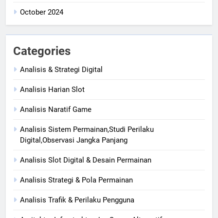
October 2024
Categories
Analisis & Strategi Digital
Analisis Harian Slot
Analisis Naratif Game
Analisis Sistem Permainan,Studi Perilaku
Digital,Observasi Jangka Panjang
Analisis Slot Digital & Desain Permainan
Analisis Strategi & Pola Permainan
Analisis Trafik & Perilaku Pengguna