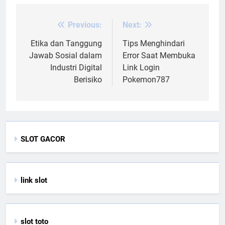
Previous:
Next:
Post
navigation
Etika dan Tanggung
Tips Menghindari
Jawab Sosial dalam
Error Saat Membuka
Industri Digital
Link Login
Berisiko
Pokemon787
SLOT GACOR
link slot
slot toto