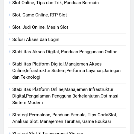
Slot Online, Tips dan Trik, Panduan Bermain
Slot, Game Online, RTP Slot
Slot, Judi Online, Mesin Slot
Solusi Akses dan Login
Stabilitas Akses Digital, Panduan Penggunaan Online
Stabilitas Platform Digital,Manajemen Akses
Online,Infrastruktur Sistem,Performa Layanan,Jaringan
dan Teknologi
Stabilitas Platform Online,Manajemen Infrastruktur
Digital,Pengalaman Pengguna Berkelanjutan,Optimasi
Sistem Modern
Strategi Permainan, Panduan Pemula, Tips CorlaSlot,
Analisis Slot, Manajemen Taruhan, Game Edukasi
Strategi Slot & Transparansi Sistem