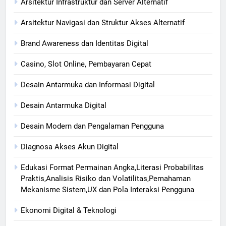
Arsitektur Infrastruktur dan Server Alternatif
Arsitektur Navigasi dan Struktur Akses Alternatif
Brand Awareness dan Identitas Digital
Casino, Slot Online, Pembayaran Cepat
Desain Antarmuka dan Informasi Digital
Desain Antarmuka Digital
Desain Modern dan Pengalaman Pengguna
Diagnosa Akses Akun Digital
Edukasi Format Permainan Angka,Literasi Probabilitas
Praktis,Analisis Risiko dan Volatilitas,Pemahaman
Mekanisme Sistem,UX dan Pola Interaksi Pengguna
Ekonomi Digital & Teknologi