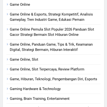
Game Online
Game Online & Esports, Strategi Kompetitif, Analisis
Gameplay, Tren Industri Game, Edukasi Pemain
Game Online Pemula Slot Populer 2026 Panduan Slot
Gacor Strategi Bermain Slot Hiburan Online
Game Online, Panduan Game, Tips & Trik, Keamanan
Digital, Strategi Bermain, Hiburan Interaktif
Game Online, Slot
Game Online, Slot Terpercaya, Review Platform
Game, Hiburan, Teknologi, Pengembangan Diri, Esports
Gaming Hardware & Technology
Gaming, Brain Training, Entertainment