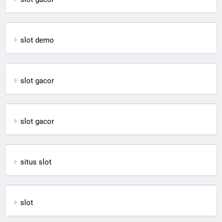
slot demo
slot gacor
slot gacor
situs slot
slot