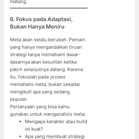
matang.
6. Fokus pada Adaptasi,
Bukan Hanya Meniru
Meta akan selalu berubah. Pemain
yang hanya mengandalkan tiruan
strategi tanpa memahami dasar-
dasarnya akan kesulitan ketika
patch selanjutnya datang. Karena
itu, fokuslah pada
proses
memahami meta, bukan sekadar
mengikuti apa yang sedang
populer.
Pertanyaan yang bisa kamu
gunakan untuk menganalisis meta:
Mengapa karakter atau build
ini kuat?
Apa yang membuat strategi