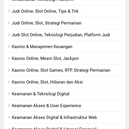
Judi Online, Slot Online, Tips & Trik
Judi Online, Slot, Strategi Permainan
Judi Slot Online, Teknologi Perjudian, Platform Judi
Kasino & Manajemen Keuangan
Kasino Online, Mesin Slot, Jackpot
Kasino Online, Slot Games, RTP, Strategi Permainan
Kasino Online, Slot, Hiburan dan Aksi
Keamanan & Teknologi Digital
Keamanan Akses & User Experience
Keamanan Akses Digital & Infrastruktur Web