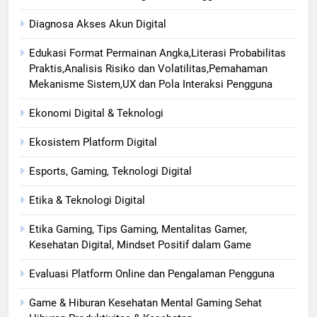
Diagnosa Akses Akun Digital
Edukasi Format Permainan Angka,Literasi Probabilitas
Praktis,Analisis Risiko dan Volatilitas,Pemahaman
Mekanisme Sistem,UX dan Pola Interaksi Pengguna
Ekonomi Digital & Teknologi
Ekosistem Platform Digital
Esports, Gaming, Teknologi Digital
Etika & Teknologi Digital
Etika Gaming, Tips Gaming, Mentalitas Gamer,
Kesehatan Digital, Mindset Positif dalam Game
Evaluasi Platform Online dan Pengalaman Pengguna
Game & Hiburan Kesehatan Mental Gaming Sehat