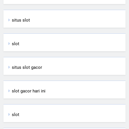
situs slot
slot
situs slot gacor
slot gacor hari ini
slot