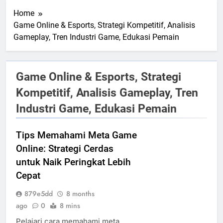
Home
Game Online & Esports, Strategi Kompetitif, Analisis
Gameplay, Tren Industri Game, Edukasi Pemain
Game Online & Esports, Strategi
Kompetitif, Analisis Gameplay, Tren
Industri Game, Edukasi Pemain
Tips Memahami Meta Game
Online: Strategi Cerdas
untuk Naik Peringkat Lebih
Cepat
879e5dd
8 months
ago
0
8 mins
Pelajari cara memahami meta