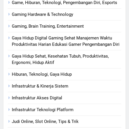
Game, Hiburan, Teknologi, Pengembangan Diri, Esports
Gaming Hardware & Technology
Gaming, Brain Training, Entertainment
Gaya Hidup Digital Gaming Sehat Manajemen Waktu
Produktivitas Harian Edukasi Gamer Pengembangan Diri
Gaya Hidup Sehat, Kesehatan Tubuh, Produktivitas,
Ergonomi, Hidup Aktif
Hiburan, Teknologi, Gaya Hidup
Infrastruktur & Kinerja Sistem
Infrastruktur Akses Digital
Infrastruktur Teknologi Platform
Judi Online, Slot Online, Tips & Trik