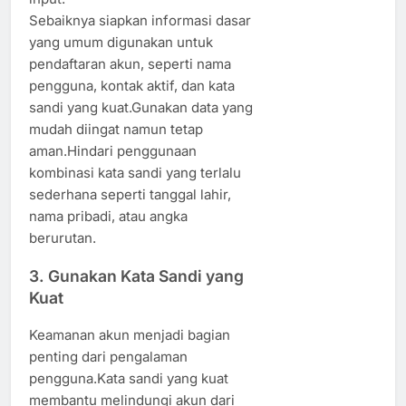
Sebaiknya siapkan informasi dasar
yang umum digunakan untuk
pendaftaran akun, seperti nama
pengguna, kontak aktif, dan kata
sandi yang kuat.Gunakan data yang
mudah diingat namun tetap
aman.Hindari penggunaan
kombinasi kata sandi yang terlalu
sederhana seperti tanggal lahir,
nama pribadi, atau angka
berurutan.
3. Gunakan Kata Sandi yang
Kuat
Keamanan akun menjadi bagian
penting dari pengalaman
pengguna.Kata sandi yang kuat
membantu melindungi akun dari