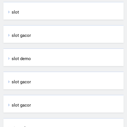
slot
slot gacor
slot demo
slot gacor
slot gacor