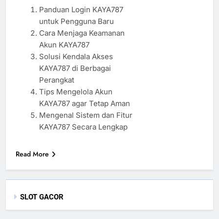
Panduan Login KAYA787
untuk Pengguna Baru
Cara Menjaga Keamanan
Akun KAYA787
Solusi Kendala Akses
KAYA787 di Berbagai
Perangkat
Tips Mengelola Akun
KAYA787 agar Tetap Aman
Mengenal Sistem dan Fitur
KAYA787 Secara Lengkap
Read More
SLOT GACOR