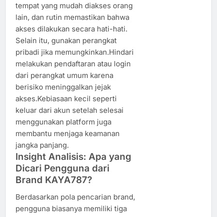
tempat yang mudah diakses orang
lain, dan rutin memastikan bahwa
akses dilakukan secara hati-hati.
Selain itu, gunakan perangkat
pribadi jika memungkinkan.Hindari
melakukan pendaftaran atau login
dari perangkat umum karena
berisiko meninggalkan jejak
akses.Kebiasaan kecil seperti
keluar dari akun setelah selesai
menggunakan platform juga
membantu menjaga keamanan
jangka panjang.
Insight Analisis: Apa yang
Dicari Pengguna dari
Brand KAYA787?
Berdasarkan pola pencarian brand,
pengguna biasanya memiliki tiga