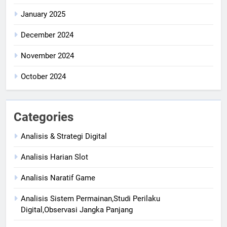
January 2025
December 2024
November 2024
October 2024
Categories
Analisis & Strategi Digital
Analisis Harian Slot
Analisis Naratif Game
Analisis Sistem Permainan,Studi Perilaku
Digital,Observasi Jangka Panjang