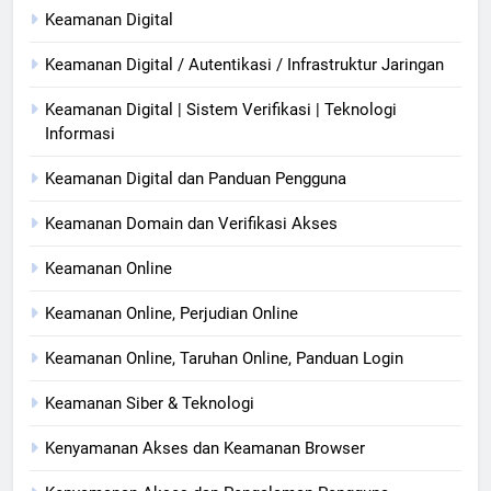
Keamanan Digital
Keamanan Digital / Autentikasi / Infrastruktur Jaringan
Keamanan Digital | Sistem Verifikasi | Teknologi
Informasi
Keamanan Digital dan Panduan Pengguna
Keamanan Domain dan Verifikasi Akses
Keamanan Online
Keamanan Online, Perjudian Online
Keamanan Online, Taruhan Online, Panduan Login
Keamanan Siber & Teknologi
Kenyamanan Akses dan Keamanan Browser