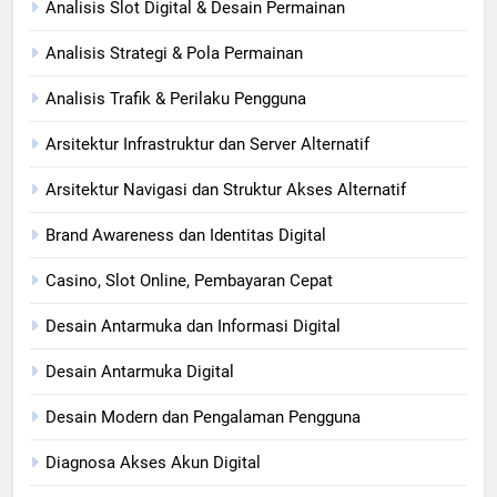
Analisis Slot Digital & Desain Permainan
Analisis Strategi & Pola Permainan
Analisis Trafik & Perilaku Pengguna
Arsitektur Infrastruktur dan Server Alternatif
Arsitektur Navigasi dan Struktur Akses Alternatif
Brand Awareness dan Identitas Digital
Casino, Slot Online, Pembayaran Cepat
Desain Antarmuka dan Informasi Digital
Desain Antarmuka Digital
Desain Modern dan Pengalaman Pengguna
Diagnosa Akses Akun Digital