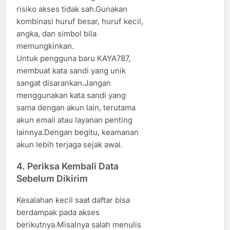
risiko akses tidak sah.Gunakan
kombinasi huruf besar, huruf kecil,
angka, dan simbol bila
memungkinkan.
Untuk pengguna baru KAYA787,
membuat kata sandi yang unik
sangat disarankan.Jangan
menggunakan kata sandi yang
sama dengan akun lain, terutama
akun email atau layanan penting
lainnya.Dengan begitu, keamanan
akun lebih terjaga sejak awal.
4. Periksa Kembali Data
Sebelum Dikirim
Kesalahan kecil saat daftar bisa
berdampak pada akses
berikutnya.Misalnya salah menulis