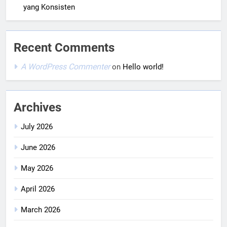
yang Konsisten
Recent Comments
A WordPress Commenter
on
Hello world!
Archives
July 2026
June 2026
May 2026
April 2026
March 2026