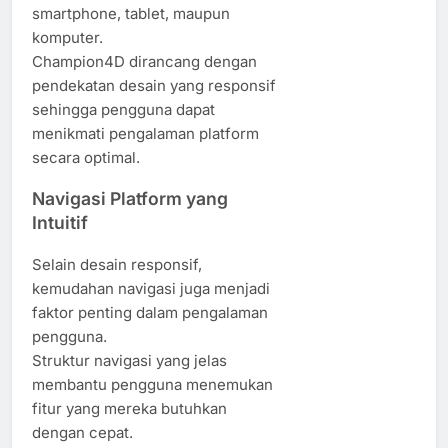
smartphone, tablet, maupun
komputer.
Champion4D dirancang dengan
pendekatan desain yang responsif
sehingga pengguna dapat
menikmati pengalaman platform
secara optimal.
Navigasi Platform yang
Intuitif
Selain desain responsif,
kemudahan navigasi juga menjadi
faktor penting dalam pengalaman
pengguna.
Struktur navigasi yang jelas
membantu pengguna menemukan
fitur yang mereka butuhkan
dengan cepat.