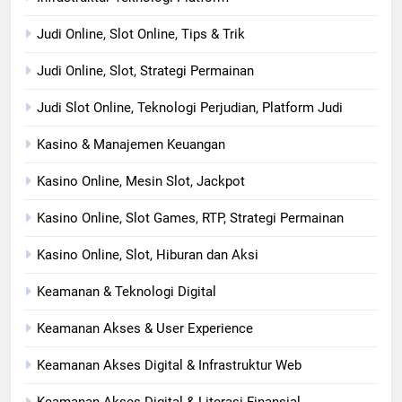
Judi Online, Slot Online, Tips & Trik
Judi Online, Slot, Strategi Permainan
Judi Slot Online, Teknologi Perjudian, Platform Judi
Kasino & Manajemen Keuangan
Kasino Online, Mesin Slot, Jackpot
Kasino Online, Slot Games, RTP, Strategi Permainan
Kasino Online, Slot, Hiburan dan Aksi
Keamanan & Teknologi Digital
Keamanan Akses & User Experience
Keamanan Akses Digital & Infrastruktur Web
Keamanan Akses Digital & Literasi Finansial