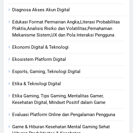
Diagnosa Akses Akun Digital
Edukasi Format Permainan Angka,Literasi Probabilitas
Praktis,Analisis Risiko dan Volatilitas,Pemahaman
Mekanisme Sistem,UX dan Pola Interaksi Pengguna
Ekonomi Digital & Teknologi
Ekosistem Platform Digital
Esports, Gaming, Teknologi Digital
Etika & Teknologi Digital
Etika Gaming, Tips Gaming, Mentalitas Gamer,
Kesehatan Digital, Mindset Positif dalam Game
Evaluasi Platform Online dan Pengalaman Pengguna
Game & Hiburan Kesehatan Mental Gaming Sehat