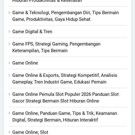
Hiburan Produktivitas & Kesehatan
Game & Teknologi, Pengembangan Diri, Tips Bermain
Game, Produktivitas, Gaya Hidup Sehat
Game Digital & Tren
Game FPS, Strategi Gaming, Pengembangan
Keterampilan, Tips Bermain
Game Online
Game Online & Esports, Strategi Kompetitif, Analisis
Gameplay, Tren Industri Game, Edukasi Pemain
Game Online Pemula Slot Populer 2026 Panduan Slot
Gacor Strategi Bermain Slot Hiburan Online
Game Online, Panduan Game, Tips & Trik, Keamanan
Digital, Strategi Bermain, Hiburan Interaktif
Game Online, Slot