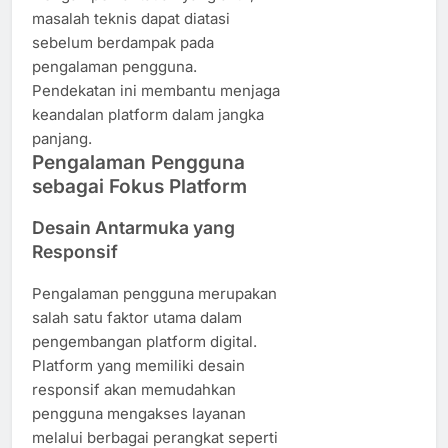
masalah teknis dapat diatasi
sebelum berdampak pada
pengalaman pengguna.
Pendekatan ini membantu menjaga
keandalan platform dalam jangka
panjang.
Pengalaman Pengguna
sebagai Fokus Platform
Desain Antarmuka yang
Responsif
Pengalaman pengguna merupakan
salah satu faktor utama dalam
pengembangan platform digital.
Platform yang memiliki desain
responsif akan memudahkan
pengguna mengakses layanan
melalui berbagai perangkat seperti