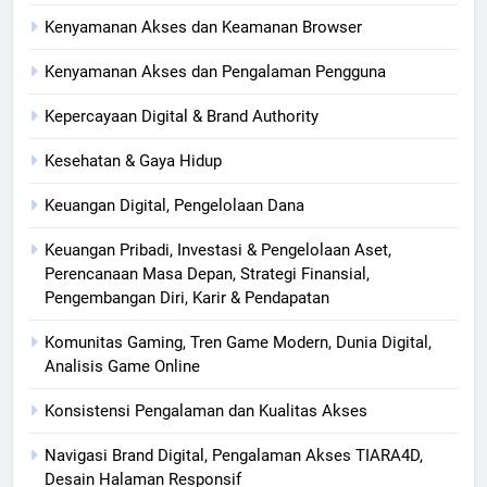
Kenyamanan Akses dan Keamanan Browser
Kenyamanan Akses dan Pengalaman Pengguna
Kepercayaan Digital & Brand Authority
Kesehatan & Gaya Hidup
Keuangan Digital, Pengelolaan Dana
Keuangan Pribadi, Investasi & Pengelolaan Aset,
Perencanaan Masa Depan, Strategi Finansial,
Pengembangan Diri, Karir & Pendapatan
Komunitas Gaming, Tren Game Modern, Dunia Digital,
Analisis Game Online
Konsistensi Pengalaman dan Kualitas Akses
Navigasi Brand Digital, Pengalaman Akses TIARA4D,
Desain Halaman Responsif