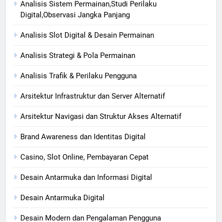
Analisis Sistem Permainan,Studi Perilaku
Digital,Observasi Jangka Panjang
Analisis Slot Digital & Desain Permainan
Analisis Strategi & Pola Permainan
Analisis Trafik & Perilaku Pengguna
Arsitektur Infrastruktur dan Server Alternatif
Arsitektur Navigasi dan Struktur Akses Alternatif
Brand Awareness dan Identitas Digital
Casino, Slot Online, Pembayaran Cepat
Desain Antarmuka dan Informasi Digital
Desain Antarmuka Digital
Desain Modern dan Pengalaman Pengguna