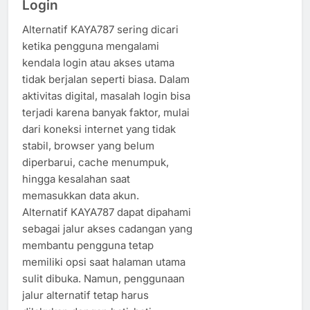
Login
Alternatif KAYA787 sering dicari
ketika pengguna mengalami
kendala login atau akses utama
tidak berjalan seperti biasa. Dalam
aktivitas digital, masalah login bisa
terjadi karena banyak faktor, mulai
dari koneksi internet yang tidak
stabil, browser yang belum
diperbarui, cache menumpuk,
hingga kesalahan saat
memasukkan data akun.
Alternatif KAYA787 dapat dipahami
sebagai jalur akses cadangan yang
membantu pengguna tetap
memiliki opsi saat halaman utama
sulit dibuka. Namun, penggunaan
jalur alternatif tetap harus