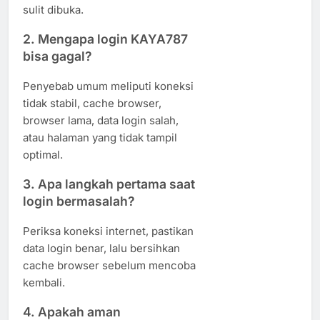
sulit dibuka.
2. Mengapa login KAYA787
bisa gagal?
Penyebab umum meliputi koneksi
tidak stabil, cache browser,
browser lama, data login salah,
atau halaman yang tidak tampil
optimal.
3. Apa langkah pertama saat
login bermasalah?
Periksa koneksi internet, pastikan
data login benar, lalu bersihkan
cache browser sebelum mencoba
kembali.
4. Apakah aman