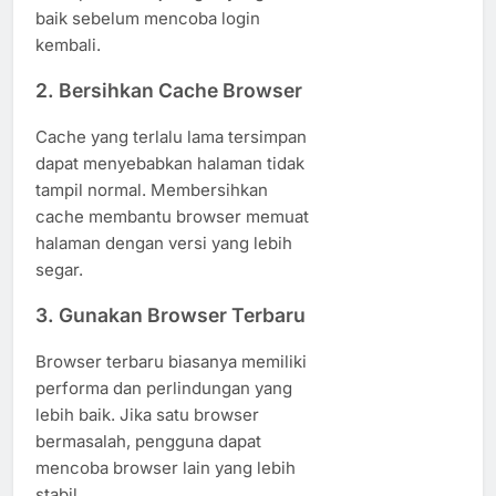
baik sebelum mencoba login
kembali.
2. Bersihkan Cache Browser
Cache yang terlalu lama tersimpan
dapat menyebabkan halaman tidak
tampil normal. Membersihkan
cache membantu browser memuat
halaman dengan versi yang lebih
segar.
3. Gunakan Browser Terbaru
Browser terbaru biasanya memiliki
performa dan perlindungan yang
lebih baik. Jika satu browser
bermasalah, pengguna dapat
mencoba browser lain yang lebih
stabil.