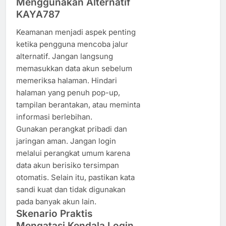
Menggunakan Alternatif
KAYA787
Keamanan menjadi aspek penting
ketika pengguna mencoba jalur
alternatif. Jangan langsung
memasukkan data akun sebelum
memeriksa halaman. Hindari
halaman yang penuh pop-up,
tampilan berantakan, atau meminta
informasi berlebihan.
Gunakan perangkat pribadi dan
jaringan aman. Jangan login
melalui perangkat umum karena
data akun berisiko tersimpan
otomatis. Selain itu, pastikan kata
sandi kuat dan tidak digunakan
pada banyak akun lain.
Skenario Praktis
Mengatasi Kendala Login