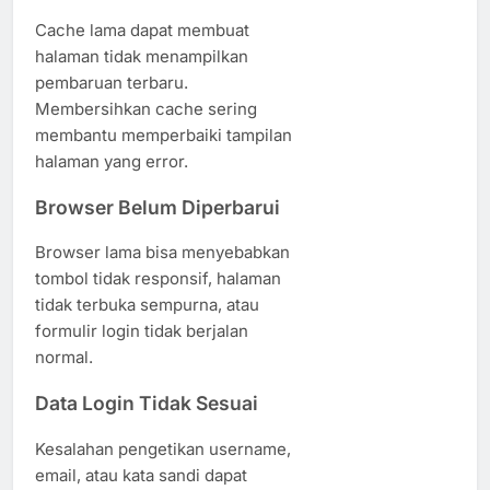
Cache lama dapat membuat
halaman tidak menampilkan
pembaruan terbaru.
Membersihkan cache sering
membantu memperbaiki tampilan
halaman yang error.
Browser Belum Diperbarui
Browser lama bisa menyebabkan
tombol tidak responsif, halaman
tidak terbuka sempurna, atau
formulir login tidak berjalan
normal.
Data Login Tidak Sesuai
Kesalahan pengetikan username,
email, atau kata sandi dapat