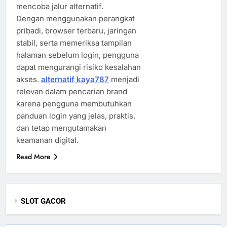
mencoba jalur alternatif.
Dengan menggunakan perangkat
pribadi, browser terbaru, jaringan
stabil, serta memeriksa tampilan
halaman sebelum login, pengguna
dapat mengurangi risiko kesalahan
akses.
alternatif kaya787
menjadi
relevan dalam pencarian brand
karena pengguna membutuhkan
panduan login yang jelas, praktis,
dan tetap mengutamakan
keamanan digital.
Read More
SLOT GACOR