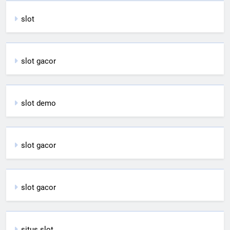
slot
slot gacor
slot demo
slot gacor
slot gacor
situs slot