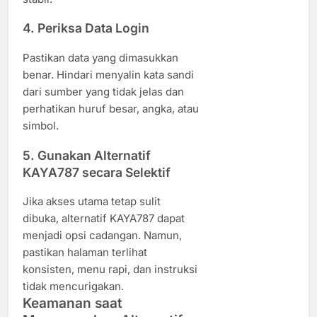
4. Periksa Data Login
Pastikan data yang dimasukkan
benar. Hindari menyalin kata sandi
dari sumber yang tidak jelas dan
perhatikan huruf besar, angka, atau
simbol.
5. Gunakan Alternatif
KAYA787 secara Selektif
Jika akses utama tetap sulit
dibuka, alternatif KAYA787 dapat
menjadi opsi cadangan. Namun,
pastikan halaman terlihat
konsisten, menu rapi, dan instruksi
tidak mencurigakan.
Keamanan saat