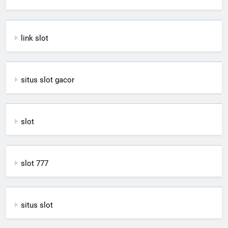
link slot
situs slot gacor
slot
slot 777
situs slot