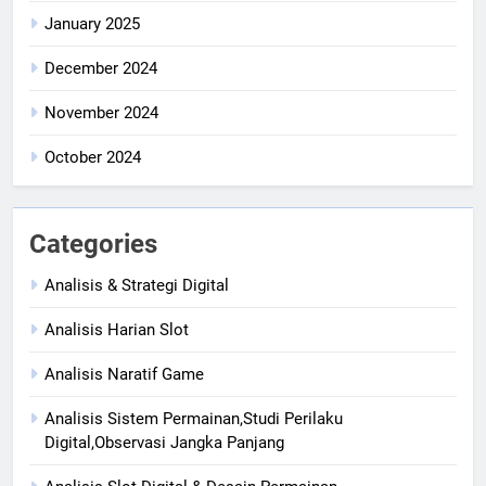
January 2025
December 2024
November 2024
October 2024
Categories
Analisis & Strategi Digital
Analisis Harian Slot
Analisis Naratif Game
Analisis Sistem Permainan,Studi Perilaku
Digital,Observasi Jangka Panjang