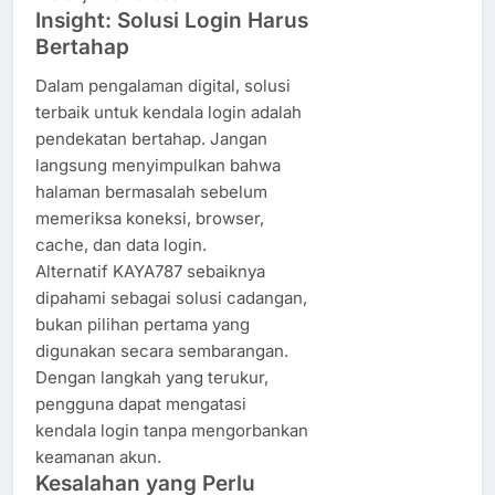
Insight: Solusi Login Harus
Bertahap
Dalam pengalaman digital, solusi
terbaik untuk kendala login adalah
pendekatan bertahap. Jangan
langsung menyimpulkan bahwa
halaman bermasalah sebelum
memeriksa koneksi, browser,
cache, dan data login.
Alternatif KAYA787 sebaiknya
dipahami sebagai solusi cadangan,
bukan pilihan pertama yang
digunakan secara sembarangan.
Dengan langkah yang terukur,
pengguna dapat mengatasi
kendala login tanpa mengorbankan
keamanan akun.
Kesalahan yang Perlu