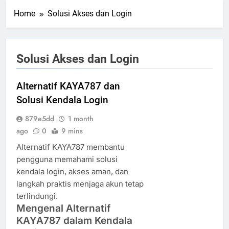
Home
Solusi Akses dan Login
Solusi Akses dan Login
Alternatif KAYA787 dan
Solusi Kendala Login
879e5dd
1 month
ago
0
9 mins
Alternatif KAYA787 membantu
pengguna memahami solusi
kendala login, akses aman, dan
langkah praktis menjaga akun tetap
terlindungi.
Mengenal Alternatif
KAYA787 dalam Kendala