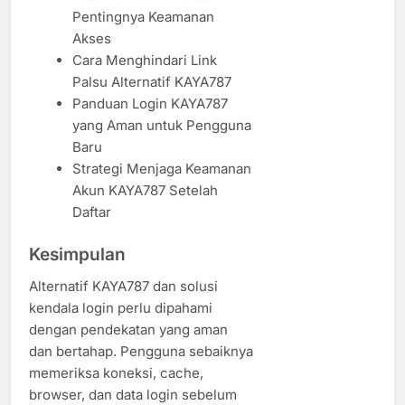
Pentingnya Keamanan
Akses
Cara Menghindari Link
Palsu Alternatif KAYA787
Panduan Login KAYA787
yang Aman untuk Pengguna
Baru
Strategi Menjaga Keamanan
Akun KAYA787 Setelah
Daftar
Kesimpulan
Alternatif KAYA787 dan solusi
kendala login perlu dipahami
dengan pendekatan yang aman
dan bertahap. Pengguna sebaiknya
memeriksa koneksi, cache,
browser, dan data login sebelum