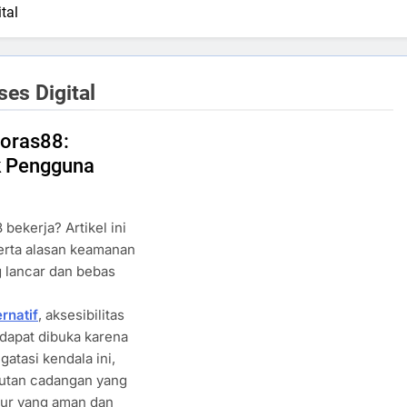
tal
es Digital
Horas88:
k Pengguna
bekerja? Artikel ini
erta alasan keamanan
g lancar dan bebas
rnatif
, aksesibilitas
 dapat dibuka karena
atasi kendala ini,
tautan cadangan yang
lur yang aman dan