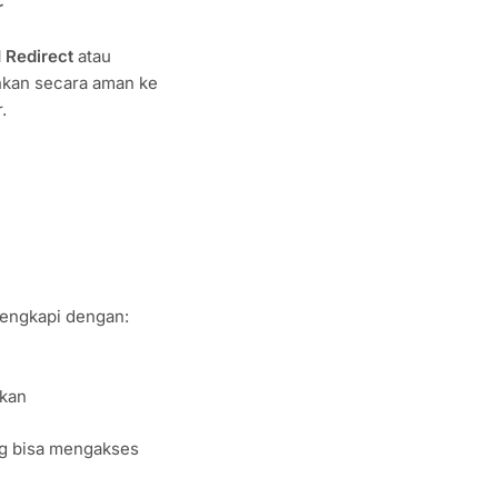
r
 Redirect
atau
hkan secara aman ke
.
lengkapi dengan:
ukan
ng bisa mengakses