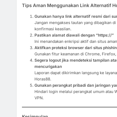
Tips Aman Menggunakan Link Alternatif H
Gunakan hanya link alternatif resmi dari s
Jangan mengakses tautan yang dibagikan di 
konfirmasi keaslian.
Pastikan alamat diawali dengan “https://”
Ini menandakan enkripsi aktif dan situs aman
Aktifkan proteksi browser dari situs phishi
Gunakan fitur keamanan di Chrome, Firefox,
Segera logout jika mendeteksi tampilan atau
mencurigakan
Laporan dapat dikirimkan langsung ke layan
Horas88.
Gunakan perangkat pribadi dan jaringan y
Hindari login melalui perangkat umum atau W
VPN.
Kesimpulan