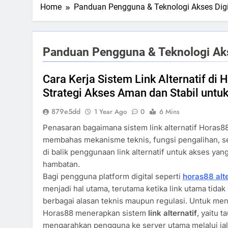
Home
Panduan Pengguna & Teknologi Akses Digi
Panduan Pengguna & Teknologi Aks
Cara Kerja Sistem Link Alternatif di 
Strategi Akses Aman dan Stabil untu
879e5dd
1 Year Ago
0
6 Mins
Penasaran bagaimana sistem link alternatif Horas88 
membahas mekanisme teknis, fungsi pengalihan, s
di balik penggunaan link alternatif untuk akses yan
hambatan.
Bagi pengguna platform digital seperti
horas88 alte
menjadi hal utama, terutama ketika link utama tidak
berbagai alasan teknis maupun regulasi. Untuk meng
Horas88 menerapkan sistem
link alternatif
, yaitu 
mengarahkan pengguna ke server utama melalui ja