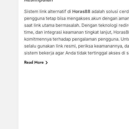
Sistem link alternatif di
Horas88
adalah solusi cer
pengguna tetap bisa mengakses akun dengan aman 
saat link utama bermasalah. Dengan teknologi redi
time, dan integrasi keamanan tingkat lanjut, Hora
komitmennya terhadap pengalaman pengguna. Untuk
selalu gunakan link resmi, periksa keamanannya, 
sistem bekerja agar Anda tidak tertinggal akses di s
Read More