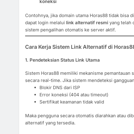
koneksi
Contohnya, jika domain utama Horas88 tidak bisa 
dapat login melalui
link alternatif resmi
yang telah 
sistem pengalihan otomatis ke server aktif.
Cara Kerja Sistem Link Alternatif di Horas8
1.
Pendeteksian Status Link Utama
Sistem Horas88 memiliki mekanisme pemantauan st
secara real-time. Jika sistem mendeteksi gangguan
Blokir DNS dari ISP
Error koneksi (404 atau timeout)
Sertifikat keamanan tidak valid
Maka pengguna secara otomatis diarahkan atau dibe
alternatif yang tersedia.