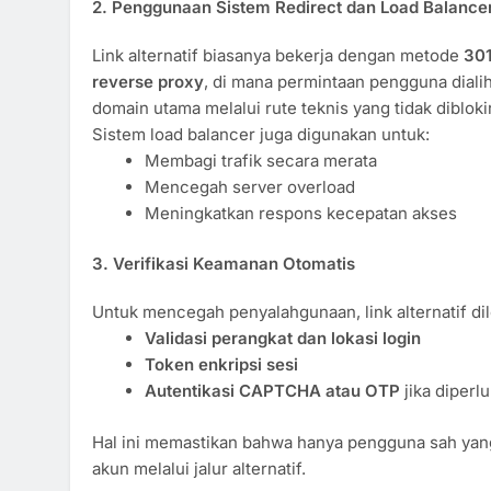
2.
Penggunaan Sistem Redirect dan Load Balance
Link alternatif biasanya bekerja dengan metode
301
reverse proxy
, di mana permintaan pengguna diali
domain utama melalui rute teknis yang tidak diblokir
Sistem load balancer juga digunakan untuk:
Membagi trafik secara merata
Mencegah server overload
Meningkatkan respons kecepatan akses
3.
Verifikasi Keamanan Otomatis
Untuk mencegah penyalahgunaan, link alternatif di
Validasi perangkat dan lokasi login
Token enkripsi sesi
Autentikasi CAPTCHA atau OTP
jika diperl
Hal ini memastikan bahwa hanya pengguna sah ya
akun melalui jalur alternatif.