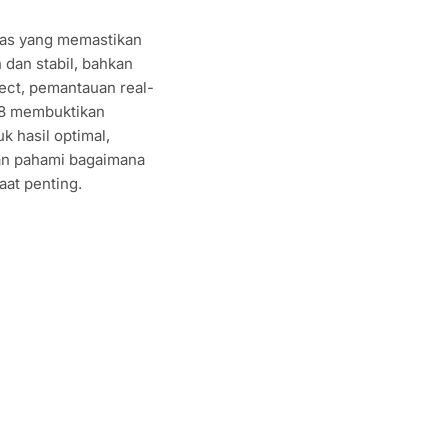
das yang memastikan
dan stabil, bahkan
rect, pemantauan real-
s88 membuktikan
 hasil optimal,
dan pahami bagaimana
aat penting.