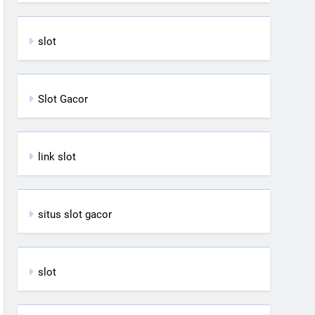
slot
Slot Gacor
link slot
situs slot gacor
slot