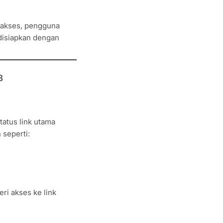
diakses, pengguna
disiapkan dengan
8
atus link utama
 seperti:
ri akses ke link