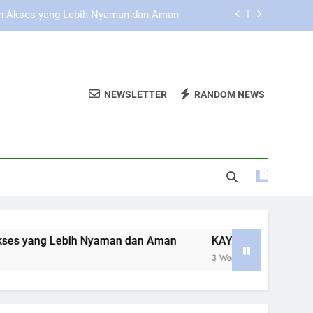
man Akses yang Lebih Nyaman dan Aman
 Alur Navigasi yang Lebih Terorganisir
engan Proses Akses yang Lebih Nyaman
NEWSLETTER
RANDOM NEWS
man Akses yang Lebih Nyaman dan Aman
man Akses yang Lebih Nyaman dan Aman
linic. Layanan Profesional Untuk Kesehatan Saraf Anda.
 Alur Navigasi yang Lebih Terorganisir
engan Proses Akses yang Lebih Nyaman
Lebih Nyaman dan Aman
KAYA787 Alternatif dengan Alur 
3 Weeks Ago