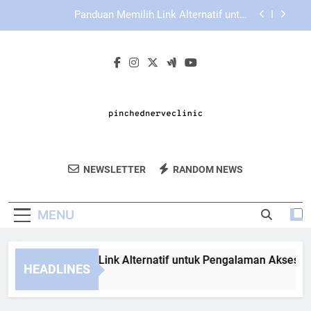
Skip
KAYA787 Alternatif dengan Alur Navigasi yang
to
Lebih Terorganisir
content
KAYA787 Alternatif melalui Desktop dengan
Proses Akses yang Lebih Nyaman
Panduan Memilih Link Alternatif untuk
Pengalaman Akses yang Lebih Nyaman dan Aman
Panduan Memilih Link Alternatif untuk
Pengalaman Akses yang Lebih Nyaman dan Aman
KAYA787 Alternatif dengan Alur Navigasi yang
Lebih Terorganisir
Pinched Nerve
Solusi Bagi Anda Yang Menderita Nyeri
KAYA787 Alternatif melalui Desktop dengan
NEWSLETTER
RANDOM NEWS
Clinic
Proses Akses yang Lebih Nyaman
Saraf Terjepit Di Pinched Nerve Clinic.
Layanan Profesional Untuk Kesehatan Saraf
MENU
Anda.
nduan Memilih Link Alternatif untuk Pengalaman Akses yan
HEADLINES
Weeks Ago