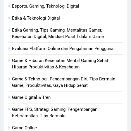
Esports, Gaming, Teknologi Digital
Etika & Teknologi Digital
Etika Gaming, Tips Gaming, Mentalitas Gamer,
Kesehatan Digital, Mindset Positif dalam Game
Evaluasi Platform Online dan Pengalaman Pengguna
Game & Hiburan Kesehatan Mental Gaming Sehat
Hiburan Produktivitas & Kesehatan
Game & Teknologi, Pengembangan Diri, Tips Bermain
Game, Produktivitas, Gaya Hidup Sehat
Game Digital & Tren
Game FPS, Strategi Gaming, Pengembangan
Keterampilan, Tips Bermain
Game Online