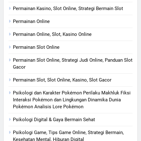
Permainan Kasino, Slot Online, Strategi Bermain Slot
Permainan Online
Permainan Online, Slot, Kasino Online
Permainan Slot Online
Permainan Slot Online, Strategi Judi Online, Panduan Slot
Gacor
Permainan Slot, Slot Online, Kasino, Slot Gacor
Psikologi dan Karakter Pokémon Perilaku Makhluk Fiksi
Interaksi Pokémon dan Lingkungan Dinamika Dunia
Pokémon Analisis Lore Pokémon
Psikologi Digital & Gaya Bermain Sehat
Psikologi Game, Tips Game Online, Strategi Bermain,
Kesehatan Mental, Hiburan Digital