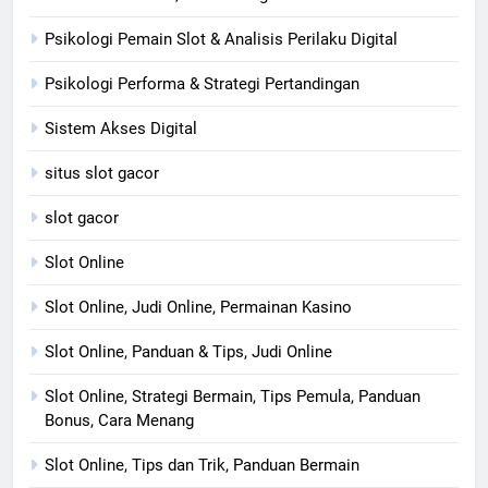
Psikologi Pemain Slot & Analisis Perilaku Digital
Psikologi Performa & Strategi Pertandingan
Sistem Akses Digital
situs slot gacor
slot gacor
Slot Online
Slot Online, Judi Online, Permainan Kasino
Slot Online, Panduan & Tips, Judi Online
Slot Online, Strategi Bermain, Tips Pemula, Panduan
Bonus, Cara Menang
Slot Online, Tips dan Trik, Panduan Bermain