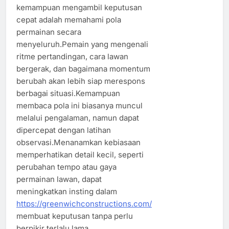
kemampuan mengambil keputusan
cepat adalah memahami pola
permainan secara
menyeluruh.Pemain yang mengenali
ritme pertandingan, cara lawan
bergerak, dan bagaimana momentum
berubah akan lebih siap merespons
berbagai situasi.Kemampuan
membaca pola ini biasanya muncul
melalui pengalaman, namun dapat
dipercepat dengan latihan
observasi.Menanamkan kebiasaan
memperhatikan detail kecil, seperti
perubahan tempo atau gaya
permainan lawan, dapat
meningkatkan insting dalam
https://greenwichconstructions.com/
membuat keputusan tanpa perlu
berpikir terlalu lama.