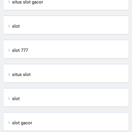
situs slot gacor
slot
slot 777
situs slot
slot
slot gacor