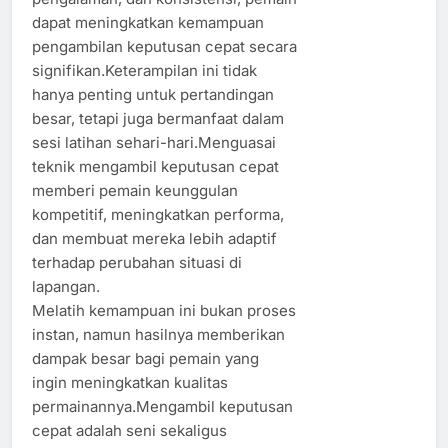
dapat meningkatkan kemampuan
pengambilan keputusan cepat secara
signifikan.Keterampilan ini tidak
hanya penting untuk pertandingan
besar, tetapi juga bermanfaat dalam
sesi latihan sehari-hari.Menguasai
teknik mengambil keputusan cepat
memberi pemain keunggulan
kompetitif, meningkatkan performa,
dan membuat mereka lebih adaptif
terhadap perubahan situasi di
lapangan.
Melatih kemampuan ini bukan proses
instan, namun hasilnya memberikan
dampak besar bagi pemain yang
ingin meningkatkan kualitas
permainannya.Mengambil keputusan
cepat adalah seni sekaligus