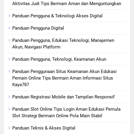
Aktivitas Judi Tips Bermain Aman dan Menguntungkan
Panduan Pengguna & Teknologi Akses Digital
Panduan Pengguna Digital
Panduan Pengguna, Edukasi Teknologi, Manajemen
Akun, Navigasi Platform
Panduan Pengguna, Teknologi, Keamanan Akun
Panduan Penggunaan Situs Keamanan Akun Edukasi
Pemain Online Tips Bermain Aman Informasi Situs
Kaya787
Panduan Registrasi Mobile dan Tampilan Responsif
Panduan Slot Online Tips Login Aman Edukasi Pemula
Slot Strategi Bermain Online Pola Main Stabil
Panduan Teknis & Akses Digital