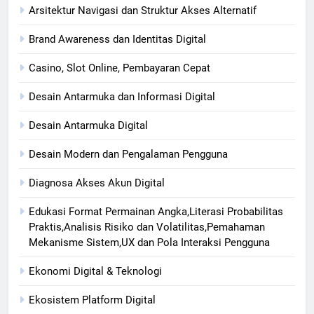
Arsitektur Navigasi dan Struktur Akses Alternatif
Brand Awareness dan Identitas Digital
Casino, Slot Online, Pembayaran Cepat
Desain Antarmuka dan Informasi Digital
Desain Antarmuka Digital
Desain Modern dan Pengalaman Pengguna
Diagnosa Akses Akun Digital
Edukasi Format Permainan Angka,Literasi Probabilitas
Praktis,Analisis Risiko dan Volatilitas,Pemahaman
Mekanisme Sistem,UX dan Pola Interaksi Pengguna
Ekonomi Digital & Teknologi
Ekosistem Platform Digital