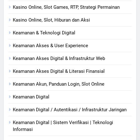
Kasino Online, Slot Games, RTP, Strategi Permainan
Kasino Online, Slot, Hiburan dan Aksi
Keamanan & Teknologi Digital
Keamanan Akses & User Experience
Keamanan Akses Digital & Infrastruktur Web
Keamanan Akses Digital & Literasi Finansial
Keamanan Akun, Panduan Login, Slot Online
Keamanan Digital
Keamanan Digital / Autentikasi / Infrastruktur Jaringan
Keamanan Digital | Sistem Verifikasi | Teknologi
Informasi