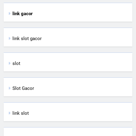
link gacor
link slot gacor
slot
Slot Gacor
link slot