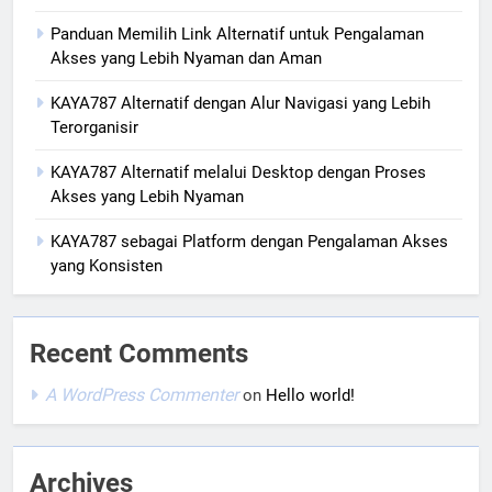
Panduan Memilih Link Alternatif untuk Pengalaman
Akses yang Lebih Nyaman dan Aman
KAYA787 Alternatif dengan Alur Navigasi yang Lebih
Terorganisir
KAYA787 Alternatif melalui Desktop dengan Proses
Akses yang Lebih Nyaman
KAYA787 sebagai Platform dengan Pengalaman Akses
yang Konsisten
Recent Comments
A WordPress Commenter
on
Hello world!
Archives