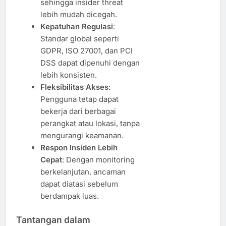
sehingga insider threat
lebih mudah dicegah.
Kepatuhan Regulasi
:
Standar global seperti
GDPR, ISO 27001, dan PCI
DSS dapat dipenuhi dengan
lebih konsisten.
Fleksibilitas Akses
:
Pengguna tetap dapat
bekerja dari berbagai
perangkat atau lokasi, tanpa
mengurangi keamanan.
Respon Insiden Lebih
Cepat
: Dengan monitoring
berkelanjutan, ancaman
dapat diatasi sebelum
berdampak luas.
Tantangan dalam