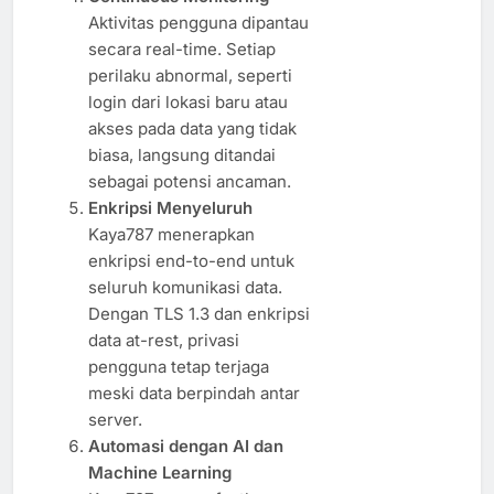
Aktivitas pengguna dipantau
secara real-time. Setiap
perilaku abnormal, seperti
login dari lokasi baru atau
akses pada data yang tidak
biasa, langsung ditandai
sebagai potensi ancaman.
Enkripsi Menyeluruh
Kaya787 menerapkan
enkripsi end-to-end untuk
seluruh komunikasi data.
Dengan TLS 1.3 dan enkripsi
data at-rest, privasi
pengguna tetap terjaga
meski data berpindah antar
server.
Automasi dengan AI dan
Machine Learning