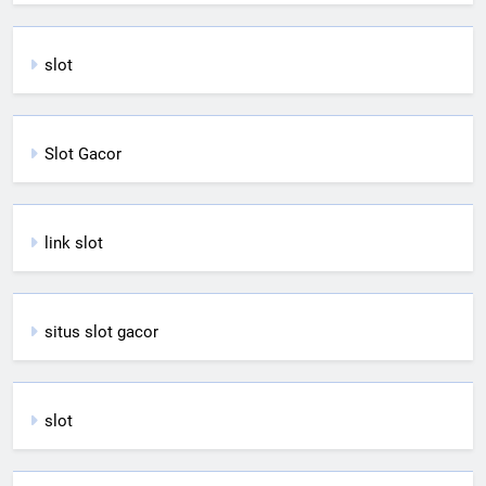
slot
Slot Gacor
link slot
situs slot gacor
slot