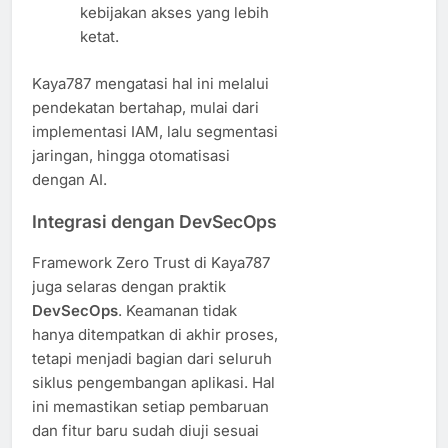
kebijakan akses yang lebih
ketat.
Kaya787 mengatasi hal ini melalui
pendekatan bertahap, mulai dari
implementasi IAM, lalu segmentasi
jaringan, hingga otomatisasi
dengan AI.
Integrasi dengan DevSecOps
Framework Zero Trust di Kaya787
juga selaras dengan praktik
DevSecOps
. Keamanan tidak
hanya ditempatkan di akhir proses,
tetapi menjadi bagian dari seluruh
siklus pengembangan aplikasi. Hal
ini memastikan setiap pembaruan
dan fitur baru sudah diuji sesuai