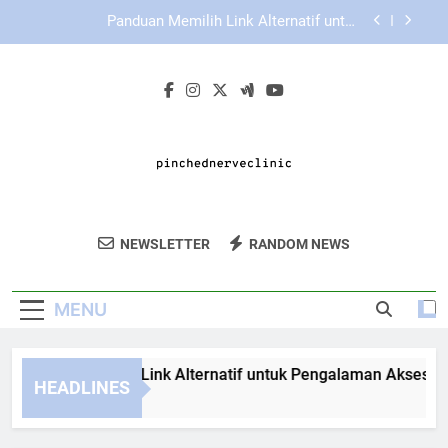
Skip
KAYA787 Alternatif dengan Alur Navigasi yang
to
Lebih Terorganisir
content
KAYA787 Alternatif melalui Desktop dengan
Proses Akses yang Lebih Nyaman
Panduan Memilih Link Alternatif untuk
Pengalaman Akses yang Lebih Nyaman dan Aman
Panduan Memilih Link Alternatif untuk
Pengalaman Akses yang Lebih Nyaman dan Aman
KAYA787 Alternatif dengan Alur Navigasi yang
Lebih Terorganisir
Pinched Nerve
Solusi Bagi Anda Yang Menderita Nyeri
KAYA787 Alternatif melalui Desktop dengan
NEWSLETTER
RANDOM NEWS
Clinic
Proses Akses yang Lebih Nyaman
Saraf Terjepit Di Pinched Nerve Clinic.
Layanan Profesional Untuk Kesehatan Saraf
MENU
Anda.
nduan Memilih Link Alternatif untuk Pengalaman Akses yan
HEADLINES
Weeks Ago