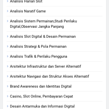
Analisis Harian Slot
Analisis Naratif Game
Analisis Sistem Permainan,Studi Perilaku
Digital,Observasi Jangka Panjang
Analisis Slot Digital & Desain Permainan
Analisis Strategi & Pola Permainan
Analisis Trafik & Perilaku Pengguna
Arsitektur Infrastruktur dan Server Alternatif
Arsitektur Navigasi dan Struktur Akses Alternatif
Brand Awareness dan Identitas Digital
Casino, Slot Online, Pembayaran Cepat
Desain Antarmuka dan Informasi Digital