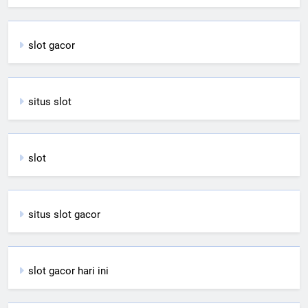
slot gacor
situs slot
slot
situs slot gacor
slot gacor hari ini