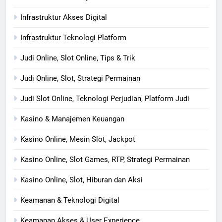
Infrastruktur Akses Digital
Infrastruktur Teknologi Platform
Judi Online, Slot Online, Tips & Trik
Judi Online, Slot, Strategi Permainan
Judi Slot Online, Teknologi Perjudian, Platform Judi
Kasino & Manajemen Keuangan
Kasino Online, Mesin Slot, Jackpot
Kasino Online, Slot Games, RTP, Strategi Permainan
Kasino Online, Slot, Hiburan dan Aksi
Keamanan & Teknologi Digital
Keamanan Akses & User Experience