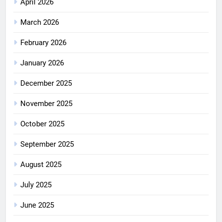
April 2026
March 2026
February 2026
January 2026
December 2025
November 2025
October 2025
September 2025
August 2025
July 2025
June 2025