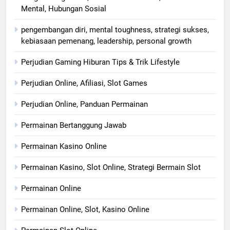
Mental, Hubungan Sosial
pengembangan diri, mental toughness, strategi sukses,
kebiasaan pemenang, leadership, personal growth
Perjudian Gaming Hiburan Tips & Trik Lifestyle
Perjudian Online, Afiliasi, Slot Games
Perjudian Online, Panduan Permainan
Permainan Bertanggung Jawab
Permainan Kasino Online
Permainan Kasino, Slot Online, Strategi Bermain Slot
Permainan Online
Permainan Online, Slot, Kasino Online