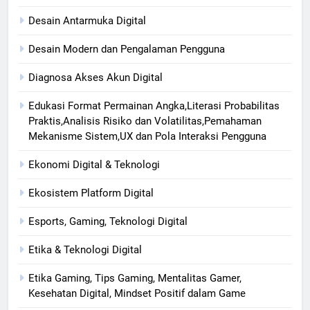
Desain Antarmuka Digital
Desain Modern dan Pengalaman Pengguna
Diagnosa Akses Akun Digital
Edukasi Format Permainan Angka,Literasi Probabilitas
Praktis,Analisis Risiko dan Volatilitas,Pemahaman
Mekanisme Sistem,UX dan Pola Interaksi Pengguna
Ekonomi Digital & Teknologi
Ekosistem Platform Digital
Esports, Gaming, Teknologi Digital
Etika & Teknologi Digital
Etika Gaming, Tips Gaming, Mentalitas Gamer,
Kesehatan Digital, Mindset Positif dalam Game