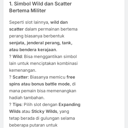
1. Simbol Wild dan Scatter
Bertema Militer
Seperti slot lainnya,
wild dan
scatter
dalam permainan bertema
perang biasanya berbentuk
senjata, jenderal perang, tank,
atau bendera kerajaan
.
?
Wild
: Bisa menggantikan simbol
lain untuk menciptakan kombinasi
kemenangan.
?
Scatter
: Biasanya memicu
free
spins atau bonus battle mode
, di
mana pemain bisa memenangkan
hadiah tambahan.
?
Tips
: Pilih slot dengan
Expanding
Wilds
atau
Sticky Wilds
, yang
tetap berada di gulungan selama
beberapa putaran untuk