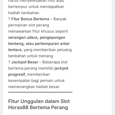
harus menyelesaikan misi atau
bertempur untuk mendapatkan
hadiah tambahan.
?
Fitur Bonus Bertema
– Banyak
permainan slot perang
menawarkan fitur khusus seperti
serangan udara, pengepungan
benteng, atau pertempuran antar
tentara
, yang memberikan peluang
tambahan untuk menang.
?
Jackpot Besar
– Beberapa slot
bertema perang memiliki
jackpot
progresif
, memberikan
kesempatan bagi pemain untuk
memenangkan hadiah besar.
Fitur Unggulan dalam Slot
Horas88 Bertema Perang