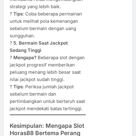
strategi yang lebih baik.
?
Tips
: Coba beberapa permainan
untuk melihat pola kemenangan
sebelum bermain dengan uang
sungguhan.
?
5. Bermain Saat Jackpot
Sedang Tinggi
?
Mengapa?
Beberapa slot dengan
jackpot progresif memberikan
peluang menang lebih besar saat
nilai jackpot sudah tinggi.
?
Tips
: Periksa jumlah jackpot
sebelum bermain dan
pertimbangkan untuk bertaruh saat
jackpot mendekati batas tertinggi.
Kesimpulan: Mengapa Slot
Horas88 Bertema Perang