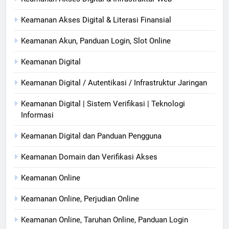
Keamanan Akses Digital & Literasi Finansial
Keamanan Akun, Panduan Login, Slot Online
Keamanan Digital
Keamanan Digital / Autentikasi / Infrastruktur Jaringan
Keamanan Digital | Sistem Verifikasi | Teknologi
Informasi
Keamanan Digital dan Panduan Pengguna
Keamanan Domain dan Verifikasi Akses
Keamanan Online
Keamanan Online, Perjudian Online
Keamanan Online, Taruhan Online, Panduan Login