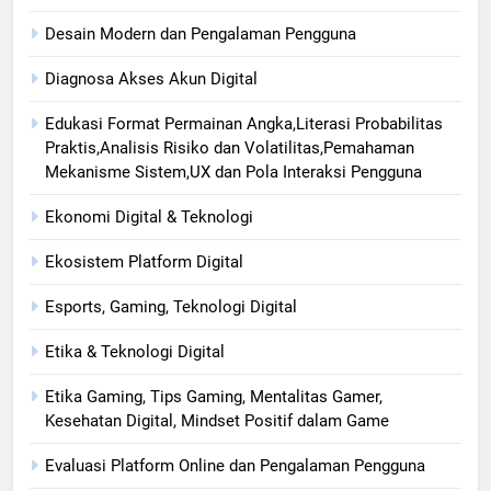
Desain Modern dan Pengalaman Pengguna
Diagnosa Akses Akun Digital
Edukasi Format Permainan Angka,Literasi Probabilitas
Praktis,Analisis Risiko dan Volatilitas,Pemahaman
Mekanisme Sistem,UX dan Pola Interaksi Pengguna
Ekonomi Digital & Teknologi
Ekosistem Platform Digital
Esports, Gaming, Teknologi Digital
Etika & Teknologi Digital
Etika Gaming, Tips Gaming, Mentalitas Gamer,
Kesehatan Digital, Mindset Positif dalam Game
Evaluasi Platform Online dan Pengalaman Pengguna