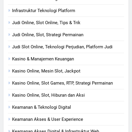
Infrastruktur Teknologi Platform
Judi Online, Slot Online, Tips & Trik
Judi Online, Slot, Strategi Permainan
Judi Slot Online, Teknologi Perjudian, Platform Judi
Kasino & Manajemen Keuangan
Kasino Online, Mesin Slot, Jackpot
Kasino Online, Slot Games, RTP, Strategi Permainan
Kasino Online, Slot, Hiburan dan Aksi
Keamanan & Teknologi Digital
Keamanan Akses & User Experience
Keamanan Akses Digital & Infrastruktur Web