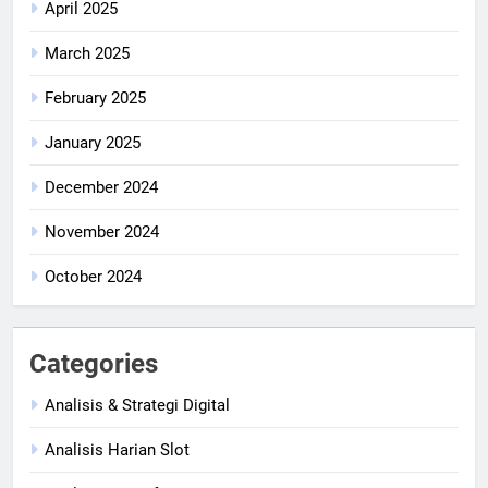
April 2025
March 2025
February 2025
January 2025
December 2024
November 2024
October 2024
Categories
Analisis & Strategi Digital
Analisis Harian Slot