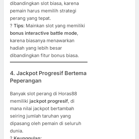
dibandingkan slot biasa, karena
pemain harus memilih strategi
perang yang tepat.
?
Tips
: Mainkan slot yang memiliki
bonus interactive battle mode
,
karena biasanya menawarkan
hadiah yang lebih besar
dibandingkan fitur bonus biasa.
4. Jackpot Progresif Bertema
Peperangan
Banyak slot perang di Horas88
memiliki
jackpot progresif
, di
mana nilai jackpot bertambah
seiring jumlah taruhan yang
dipasang oleh pemain di seluruh
dunia.
?
Keunggulan: