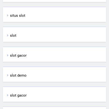
situs slot
slot
slot gacor
slot demo
slot gacor