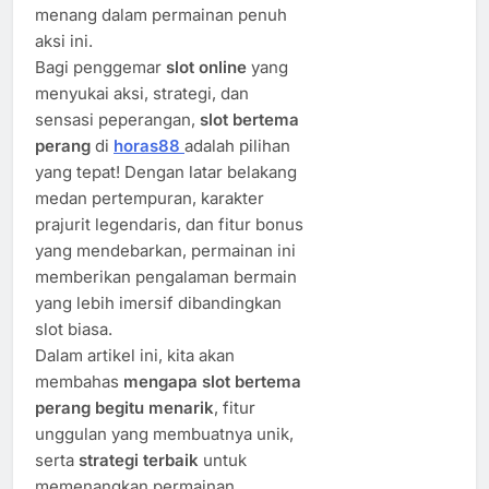
menang dalam permainan penuh
aksi ini.
Bagi penggemar
slot online
yang
menyukai aksi, strategi, dan
sensasi peperangan,
slot bertema
perang
di
horas88
adalah pilihan
yang tepat! Dengan latar belakang
medan pertempuran, karakter
prajurit legendaris, dan fitur bonus
yang mendebarkan, permainan ini
memberikan pengalaman bermain
yang lebih imersif dibandingkan
slot biasa.
Dalam artikel ini, kita akan
membahas
mengapa slot bertema
perang begitu menarik
, fitur
unggulan yang membuatnya unik,
serta
strategi terbaik
untuk
memenangkan permainan.