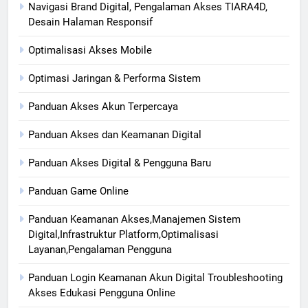
Navigasi Brand Digital, Pengalaman Akses TIARA4D,
Desain Halaman Responsif
Optimalisasi Akses Mobile
Optimasi Jaringan & Performa Sistem
Panduan Akses Akun Terpercaya
Panduan Akses dan Keamanan Digital
Panduan Akses Digital & Pengguna Baru
Panduan Game Online
Panduan Keamanan Akses,Manajemen Sistem
Digital,Infrastruktur Platform,Optimalisasi
Layanan,Pengalaman Pengguna
Panduan Login Keamanan Akun Digital Troubleshooting
Akses Edukasi Pengguna Online