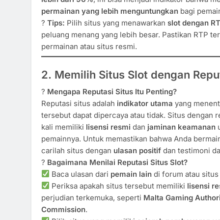
permainan yang lebih menguntungkan
bagi pemai
?
Tips:
Pilih situs yang menawarkan
slot dengan R
peluang menang yang lebih besar. Pastikan RTP ter
permainan atau situs resmi.
2. Memilih Situs Slot dengan Repu
?
Mengapa Reputasi Situs Itu Penting?
Reputasi situs adalah
indikator utama
yang menentu
tersebut dapat dipercaya atau tidak. Situs dengan r
kali memiliki
lisensi resmi
dan
jaminan keamanan
u
pemainnya. Untuk memastikan bahwa Anda bermain d
carilah situs dengan
ulasan positif
dan testimoni da
?
Bagaimana Menilai Reputasi Situs Slot?
Baca ulasan dari
pemain lain
di forum atau situs
Periksa apakah situs tersebut memiliki
lisensi r
perjudian terkemuka, seperti
Malta Gaming Author
Commission
.