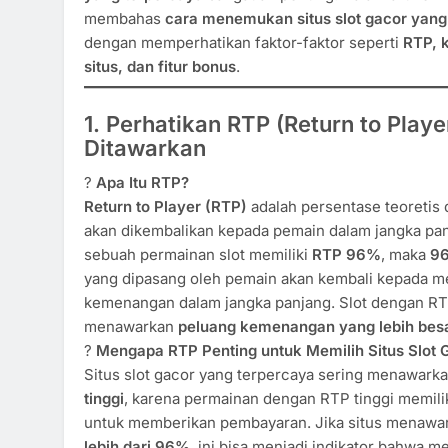
membahas
cara menemukan situs slot gacor yang
dengan memperhatikan faktor-faktor seperti
RTP, 
situs, dan fitur bonus
.
1. Perhatikan RTP (Return to Playe
Ditawarkan
?
Apa Itu RTP?
Return to Player (RTP)
adalah persentase teoretis d
akan dikembalikan kepada pemain dalam jangka panj
sebuah permainan slot memiliki
RTP 96%
, maka
96
yang dipasang oleh pemain akan kembali kepada m
kemenangan dalam jangka panjang. Slot dengan RTP
menawarkan
peluang kemenangan yang lebih bes
?
Mengapa RTP Penting untuk Memilih Situs Slot 
Situs slot gacor yang terpercaya sering menawark
tinggi
, karena permainan dengan RTP tinggi memilik
untuk memberikan pembayaran. Jika situs menaw
lebih dari 96%
, ini bisa menjadi indikator bahwa 