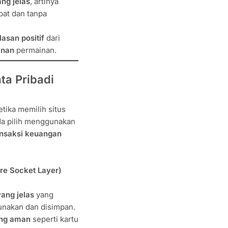
ng jelas
, artinya
at dan tanpa
lasan positif
dari
anan
permainan.
ta Pribadi
tika memilih situs
nda pilih menggunakan
ansaksi keuangan
re Socket Layer)
yang jelas
yang
unakan dan disimpan.
ang aman
seperti kartu