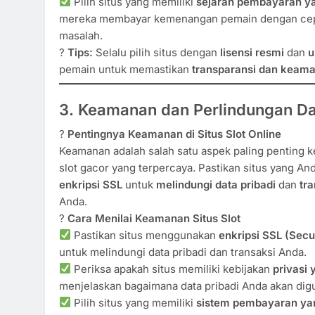
Pilih situs yang memiliki
sejarah pembayaran ya
mereka membayar kemenangan pemain dengan cep
masalah.
?
Tips:
Selalu pilih situs dengan
lisensi resmi
dan
u
pemain untuk memastikan
transparansi dan keam
3. Keamanan dan Perlindungan Da
?
Pentingnya Keamanan di Situs Slot Online
Keamanan adalah salah satu aspek paling penting ke
slot gacor yang terpercaya. Pastikan situs yang A
enkripsi SSL
untuk
melindungi data pribadi
dan
tr
Anda.
?
Cara Menilai Keamanan Situs Slot
Pastikan situs menggunakan
enkripsi SSL (Secu
untuk melindungi data pribadi dan transaksi Anda.
Periksa apakah situs memiliki kebijakan
privasi 
menjelaskan bagaimana data pribadi Anda akan dig
Pilih situs yang memiliki
sistem pembayaran y