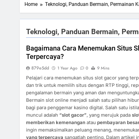
Home
Teknologi, Panduan Bermain, Permainan K
Teknologi, Panduan Bermain, Perm
Bagaimana Cara Menemukan Situs Sl
Terpercaya?
879e5dd
1 Year Ago
0
9 Mins
Pelajari cara menemukan situs slot gacor yang ter
dan trik untuk memilih situs dengan RTP tinggi, rep
pengalaman bermain yang aman dan menguntungk
Bermain slot online menjadi salah satu pilihan hibu
bagi para penggemar kasino digital. Salah satu istil
muncul adalah
“slot gacor”
, yang merujuk pada
slo
memberikan kemenangan
atau
pembayaran besa
ingin memaksimalkan peluang menang, menemukan
yang terpercaya
sangatlah penting. Dalam artikel in