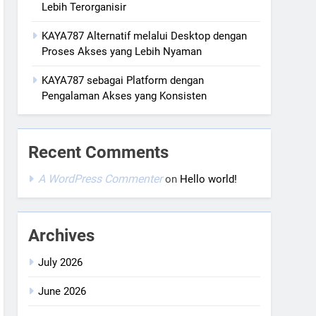
Lebih Terorganisir
KAYA787 Alternatif melalui Desktop dengan
Proses Akses yang Lebih Nyaman
KAYA787 sebagai Platform dengan
Pengalaman Akses yang Konsisten
Recent Comments
A WordPress Commenter
on
Hello world!
Archives
July 2026
June 2026