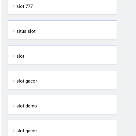
slot 777
situs slot
slot
slot gacor
slot demo
slot gacor