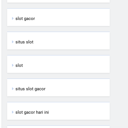
slot gacor
situs slot
slot
situs slot gacor
slot gacor hari ini