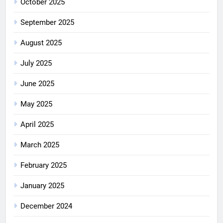
October 2025
September 2025
August 2025
July 2025
June 2025
May 2025
April 2025
March 2025
February 2025
January 2025
December 2024