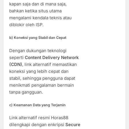
kapan saja dan di mana saja,
bahkan ketika situs utama
mengalami kendala teknis atau
diblokir oleh ISP.
b)
Koneksi yang Stabil dan Cepat
Dengan dukungan teknologi
seperti
Content Delivery Network
(CDN)
, link alternatif memastikan
koneksi yang lebih cepat dan
stabil, sehingga pengguna dapat
menikmati pengalaman bermain
tanpa gangguan.
c)
Keamanan Data yang Terjamin
Link alternatif resmi Horas88
dilengkapi dengan enkripsi
Secure