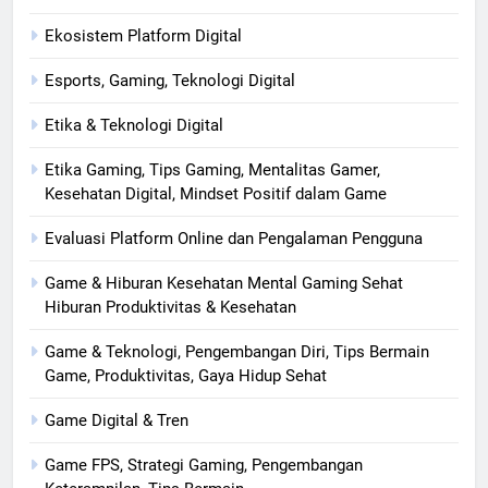
Ekosistem Platform Digital
Esports, Gaming, Teknologi Digital
Etika & Teknologi Digital
Etika Gaming, Tips Gaming, Mentalitas Gamer,
Kesehatan Digital, Mindset Positif dalam Game
Evaluasi Platform Online dan Pengalaman Pengguna
Game & Hiburan Kesehatan Mental Gaming Sehat
Hiburan Produktivitas & Kesehatan
Game & Teknologi, Pengembangan Diri, Tips Bermain
Game, Produktivitas, Gaya Hidup Sehat
Game Digital & Tren
Game FPS, Strategi Gaming, Pengembangan