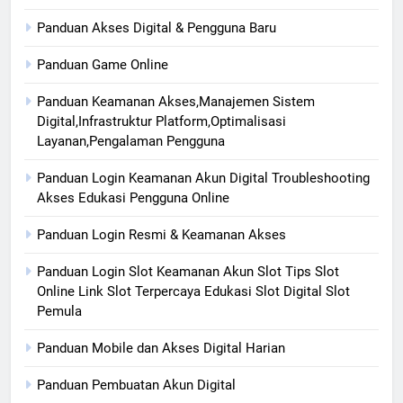
Panduan Akses Digital & Pengguna Baru
Panduan Game Online
Panduan Keamanan Akses,Manajemen Sistem
Digital,Infrastruktur Platform,Optimalisasi
Layanan,Pengalaman Pengguna
Panduan Login Keamanan Akun Digital Troubleshooting
Akses Edukasi Pengguna Online
Panduan Login Resmi & Keamanan Akses
Panduan Login Slot Keamanan Akun Slot Tips Slot
Online Link Slot Terpercaya Edukasi Slot Digital Slot
Pemula
Panduan Mobile dan Akses Digital Harian
Panduan Pembuatan Akun Digital