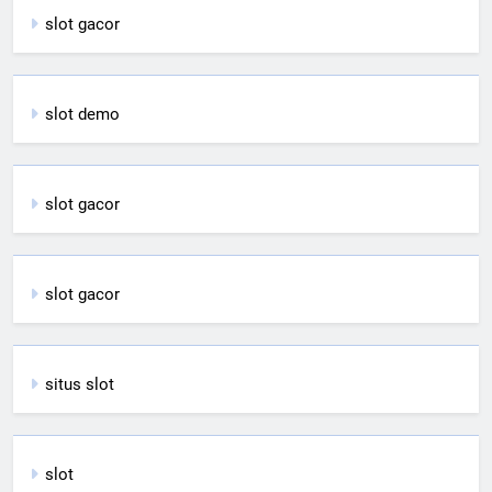
slot gacor
slot demo
slot gacor
slot gacor
situs slot
slot