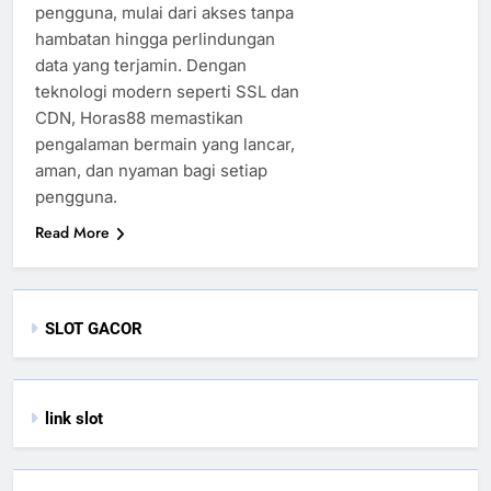
pengguna, mulai dari akses tanpa
hambatan hingga perlindungan
data yang terjamin. Dengan
teknologi modern seperti SSL dan
CDN, Horas88 memastikan
pengalaman bermain yang lancar,
aman, dan nyaman bagi setiap
pengguna.
Read More
SLOT GACOR
link slot