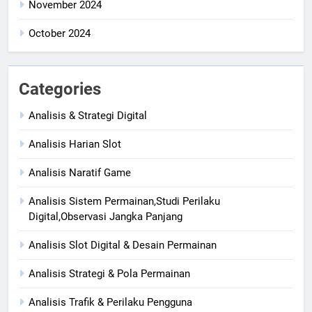
November 2024
October 2024
Categories
Analisis & Strategi Digital
Analisis Harian Slot
Analisis Naratif Game
Analisis Sistem Permainan,Studi Perilaku
Digital,Observasi Jangka Panjang
Analisis Slot Digital & Desain Permainan
Analisis Strategi & Pola Permainan
Analisis Trafik & Perilaku Pengguna