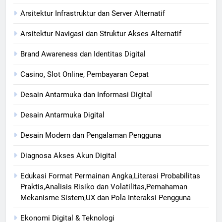
Arsitektur Infrastruktur dan Server Alternatif
Arsitektur Navigasi dan Struktur Akses Alternatif
Brand Awareness dan Identitas Digital
Casino, Slot Online, Pembayaran Cepat
Desain Antarmuka dan Informasi Digital
Desain Antarmuka Digital
Desain Modern dan Pengalaman Pengguna
Diagnosa Akses Akun Digital
Edukasi Format Permainan Angka,Literasi Probabilitas
Praktis,Analisis Risiko dan Volatilitas,Pemahaman
Mekanisme Sistem,UX dan Pola Interaksi Pengguna
Ekonomi Digital & Teknologi