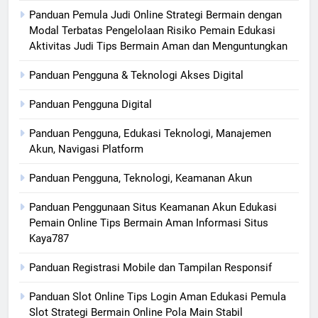
Panduan Pemula Judi Online Strategi Bermain dengan
Modal Terbatas Pengelolaan Risiko Pemain Edukasi
Aktivitas Judi Tips Bermain Aman dan Menguntungkan
Panduan Pengguna & Teknologi Akses Digital
Panduan Pengguna Digital
Panduan Pengguna, Edukasi Teknologi, Manajemen
Akun, Navigasi Platform
Panduan Pengguna, Teknologi, Keamanan Akun
Panduan Penggunaan Situs Keamanan Akun Edukasi
Pemain Online Tips Bermain Aman Informasi Situs
Kaya787
Panduan Registrasi Mobile dan Tampilan Responsif
Panduan Slot Online Tips Login Aman Edukasi Pemula
Slot Strategi Bermain Online Pola Main Stabil