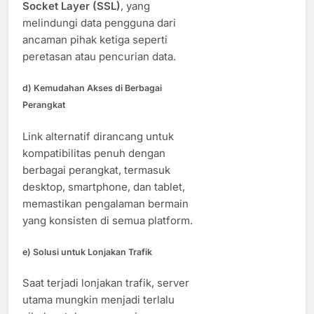
Socket Layer (SSL)
, yang
melindungi data pengguna dari
ancaman pihak ketiga seperti
peretasan atau pencurian data.
d)
Kemudahan Akses di Berbagai
Perangkat
Link alternatif dirancang untuk
kompatibilitas penuh dengan
berbagai perangkat, termasuk
desktop, smartphone, dan tablet,
memastikan pengalaman bermain
yang konsisten di semua platform.
e)
Solusi untuk Lonjakan Trafik
Saat terjadi lonjakan trafik, server
utama mungkin menjadi terlalu