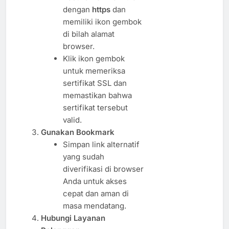
dengan
https
dan
memiliki ikon gembok
di bilah alamat
browser.
Klik ikon gembok
untuk memeriksa
sertifikat SSL dan
memastikan bahwa
sertifikat tersebut
valid.
Gunakan Bookmark
Simpan link alternatif
yang sudah
diverifikasi di browser
Anda untuk akses
cepat dan aman di
masa mendatang.
Hubungi Layanan