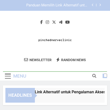
Skip
KAYA787 Alternatif dengan Alur Navigasi yang
to
Lebih Terorganisir
content
KAYA787 Alternatif melalui Desktop dengan
Proses Akses yang Lebih Nyaman
Panduan Memilih Link Alternatif untuk
Pengalaman Akses yang Lebih Nyaman dan Aman
Panduan Memilih Link Alternatif untuk
Pengalaman Akses yang Lebih Nyaman dan Aman
KAYA787 Alternatif dengan Alur Navigasi yang
Lebih Terorganisir
Pinched Nerve
Solusi Bagi Anda Yang Menderita Nyeri
KAYA787 Alternatif melalui Desktop dengan
NEWSLETTER
RANDOM NEWS
Clinic
Proses Akses yang Lebih Nyaman
Saraf Terjepit Di Pinched Nerve Clinic.
Layanan Profesional Untuk Kesehatan Saraf
MENU
Anda.
nduan Memilih Link Alternatif untuk Pengalaman Akses yan
HEADLINES
Weeks Ago