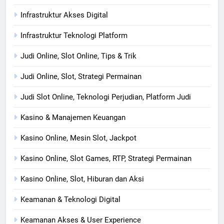
Infrastruktur Akses Digital
Infrastruktur Teknologi Platform
Judi Online, Slot Online, Tips & Trik
Judi Online, Slot, Strategi Permainan
Judi Slot Online, Teknologi Perjudian, Platform Judi
Kasino & Manajemen Keuangan
Kasino Online, Mesin Slot, Jackpot
Kasino Online, Slot Games, RTP, Strategi Permainan
Kasino Online, Slot, Hiburan dan Aksi
Keamanan & Teknologi Digital
Keamanan Akses & User Experience