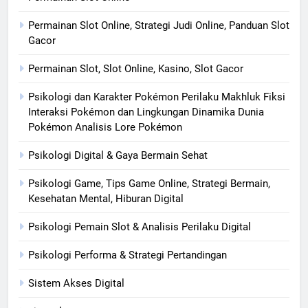
Permainan Slot Online, Strategi Judi Online, Panduan Slot
Gacor
Permainan Slot, Slot Online, Kasino, Slot Gacor
Psikologi dan Karakter Pokémon Perilaku Makhluk Fiksi
Interaksi Pokémon dan Lingkungan Dinamika Dunia
Pokémon Analisis Lore Pokémon
Psikologi Digital & Gaya Bermain Sehat
Psikologi Game, Tips Game Online, Strategi Bermain,
Kesehatan Mental, Hiburan Digital
Psikologi Pemain Slot & Analisis Perilaku Digital
Psikologi Performa & Strategi Pertandingan
Sistem Akses Digital