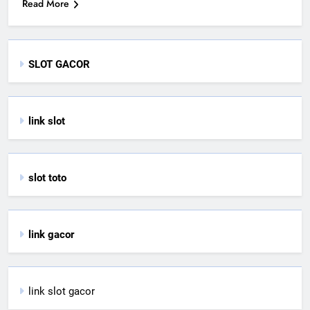
Read More
SLOT GACOR
link slot
slot toto
link gacor
link slot gacor