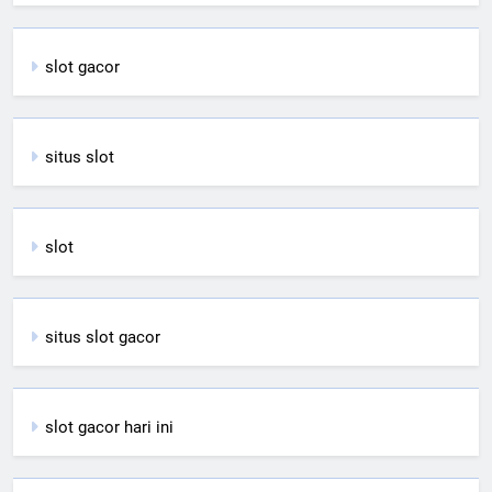
slot gacor
situs slot
slot
situs slot gacor
slot gacor hari ini