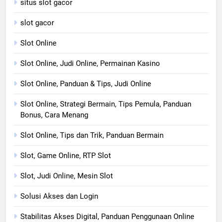
situs slot gacor
slot gacor
Slot Online
Slot Online, Judi Online, Permainan Kasino
Slot Online, Panduan & Tips, Judi Online
Slot Online, Strategi Bermain, Tips Pemula, Panduan
Bonus, Cara Menang
Slot Online, Tips dan Trik, Panduan Bermain
Slot, Game Online, RTP Slot
Slot, Judi Online, Mesin Slot
Solusi Akses dan Login
Stabilitas Akses Digital, Panduan Penggunaan Online