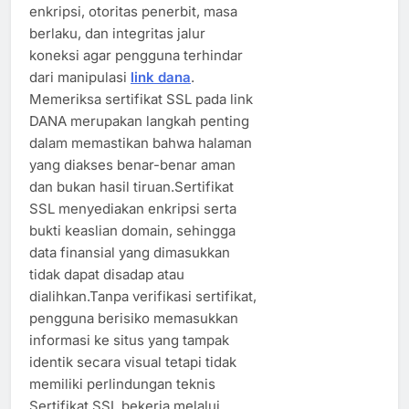
enkripsi, otoritas penerbit, masa
berlaku, dan integritas jalur
koneksi agar pengguna terhindar
dari manipulasi
link dana
.
Memeriksa sertifikat SSL pada link
DANA merupakan langkah penting
dalam memastikan bahwa halaman
yang diakses benar-benar aman
dan bukan hasil tiruan.Sertifikat
SSL menyediakan enkripsi serta
bukti keaslian domain, sehingga
data finansial yang dimasukkan
tidak dapat disadap atau
dialihkan.Tanpa verifikasi sertifikat,
pengguna berisiko memasukkan
informasi ke situs yang tampak
identik secara visual tetapi tidak
memiliki perlindungan teknis
Sertifikat SSL bekerja melalui