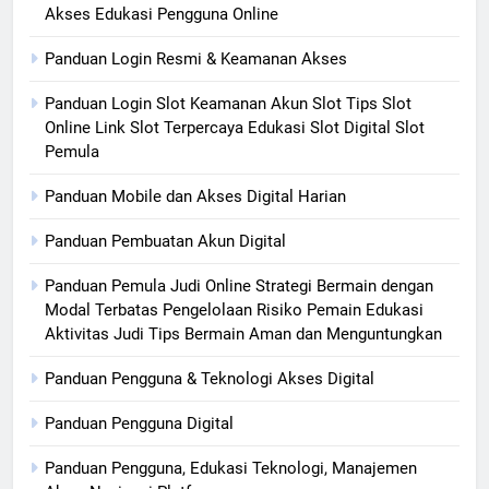
Akses Edukasi Pengguna Online
Panduan Login Resmi & Keamanan Akses
Panduan Login Slot Keamanan Akun Slot Tips Slot
Online Link Slot Terpercaya Edukasi Slot Digital Slot
Pemula
Panduan Mobile dan Akses Digital Harian
Panduan Pembuatan Akun Digital
Panduan Pemula Judi Online Strategi Bermain dengan
Modal Terbatas Pengelolaan Risiko Pemain Edukasi
Aktivitas Judi Tips Bermain Aman dan Menguntungkan
Panduan Pengguna & Teknologi Akses Digital
Panduan Pengguna Digital
Panduan Pengguna, Edukasi Teknologi, Manajemen