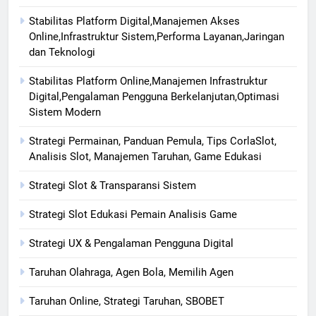
Stabilitas Platform Digital,Manajemen Akses
Online,Infrastruktur Sistem,Performa Layanan,Jaringan
dan Teknologi
Stabilitas Platform Online,Manajemen Infrastruktur
Digital,Pengalaman Pengguna Berkelanjutan,Optimasi
Sistem Modern
Strategi Permainan, Panduan Pemula, Tips CorlaSlot,
Analisis Slot, Manajemen Taruhan, Game Edukasi
Strategi Slot & Transparansi Sistem
Strategi Slot Edukasi Pemain Analisis Game
Strategi UX & Pengalaman Pengguna Digital
Taruhan Olahraga, Agen Bola, Memilih Agen
Taruhan Online, Strategi Taruhan, SBOBET