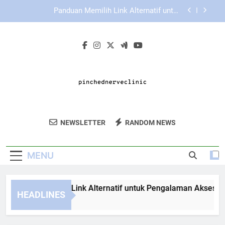
Skip
KAYA787 Alternatif dengan Alur Navigasi yang
to
Lebih Terorganisir
content
KAYA787 Alternatif melalui Desktop dengan
Proses Akses yang Lebih Nyaman
Panduan Memilih Link Alternatif untuk
Pengalaman Akses yang Lebih Nyaman dan Aman
Panduan Memilih Link Alternatif untuk
Pengalaman Akses yang Lebih Nyaman dan Aman
KAYA787 Alternatif dengan Alur Navigasi yang
Lebih Terorganisir
Pinched Nerve
Solusi Bagi Anda Yang Menderita Nyeri
KAYA787 Alternatif melalui Desktop dengan
NEWSLETTER
RANDOM NEWS
Clinic
Proses Akses yang Lebih Nyaman
Saraf Terjepit Di Pinched Nerve Clinic.
Layanan Profesional Untuk Kesehatan Saraf
MENU
Anda.
nduan Memilih Link Alternatif untuk Pengalaman Akses yan
HEADLINES
Weeks Ago