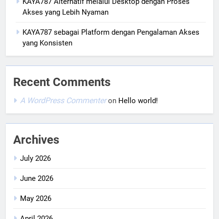
KAYA787 Alternatif melalui Desktop dengan Proses
Akses yang Lebih Nyaman
KAYA787 sebagai Platform dengan Pengalaman Akses
yang Konsisten
Recent Comments
A WordPress Commenter
on
Hello world!
Archives
July 2026
June 2026
May 2026
April 2026