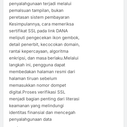
penyalahgunaan terjadi melalui
pemalsuan tampilan, bukan
peretasan sistem pembayaran
Kesimpulannya, cara memeriksa
sertifikat SSL pada link DANA
meliputi pengecekan ikon gembok,
detail penerbit, kecocokan domain,
rantai kepercayaan, algoritma
enkripsi, dan masa berlaku.Melalui
langkah ini, pengguna dapat
membedakan halaman resmi dari
halaman tiruan sebelum
memasukkan nomor dompet
digital.Proses verifikasi SSL
menjadi bagian penting dari literasi
keamanan yang melindungi
identitas finansial dan mencegah
penyalahgunaan data