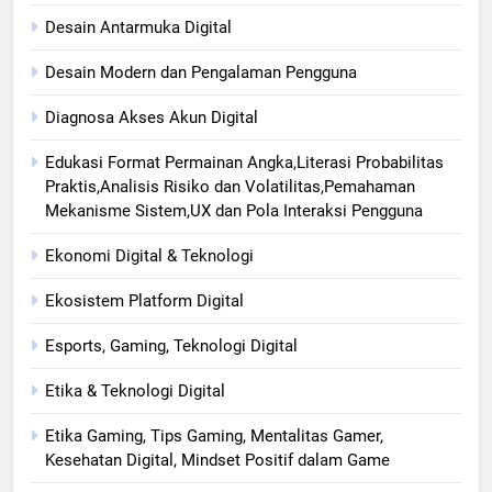
Desain Antarmuka Digital
Desain Modern dan Pengalaman Pengguna
Diagnosa Akses Akun Digital
Edukasi Format Permainan Angka,Literasi Probabilitas
Praktis,Analisis Risiko dan Volatilitas,Pemahaman
Mekanisme Sistem,UX dan Pola Interaksi Pengguna
Ekonomi Digital & Teknologi
Ekosistem Platform Digital
Esports, Gaming, Teknologi Digital
Etika & Teknologi Digital
Etika Gaming, Tips Gaming, Mentalitas Gamer,
Kesehatan Digital, Mindset Positif dalam Game