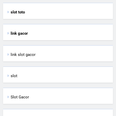
slot toto
link gacor
link slot gacor
slot
Slot Gacor