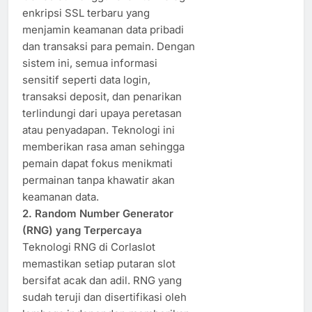
enkripsi SSL terbaru yang
menjamin keamanan data pribadi
dan transaksi para pemain. Dengan
sistem ini, semua informasi
sensitif seperti data login,
transaksi deposit, dan penarikan
terlindungi dari upaya peretasan
atau penyadapan. Teknologi ini
memberikan rasa aman sehingga
pemain dapat fokus menikmati
permainan tanpa khawatir akan
keamanan data.
2. Random Number Generator
(RNG) yang Terpercaya
Teknologi RNG di Corlaslot
memastikan setiap putaran slot
bersifat acak dan adil. RNG yang
sudah teruji dan disertifikasi oleh