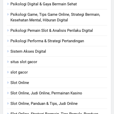
Psikologi Digital & Gaya Bermain Sehat
Psikologi Game, Tips Game Online, Strategi Bermain,
Kesehatan Mental, Hiburan Digital
Psikologi Pemain Slot & Analisis Perilaku Digital
Psikologi Performa & Strategi Pertandingan
Sistem Akses Digital
situs slot gacor
slot gacor
Slot Online
Slot Online, Judi Online, Permainan Kasino
Slot Online, Panduan & Tips, Judi Online