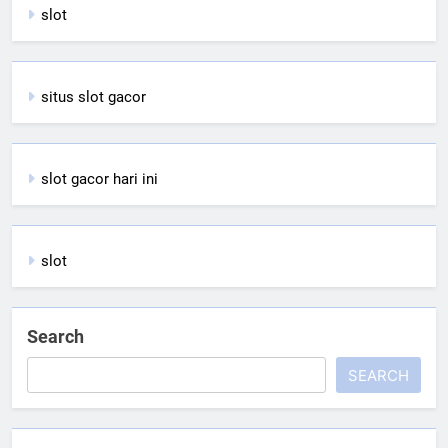
slot
situs slot gacor
slot gacor hari ini
slot
Search
SEARCH