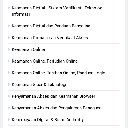
Keamanan Digital | Sistem Verifikasi | Teknologi
Informasi
Keamanan Digital dan Panduan Pengguna
Keamanan Domain dan Verifikasi Akses
Keamanan Online
Keamanan Online, Perjudian Online
Keamanan Online, Taruhan Online, Panduan Login
Keamanan Siber & Teknologi
Kenyamanan Akses dan Keamanan Browser
Kenyamanan Akses dan Pengalaman Pengguna
Kepercayaan Digital & Brand Authority