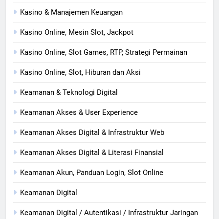
Kasino & Manajemen Keuangan
Kasino Online, Mesin Slot, Jackpot
Kasino Online, Slot Games, RTP, Strategi Permainan
Kasino Online, Slot, Hiburan dan Aksi
Keamanan & Teknologi Digital
Keamanan Akses & User Experience
Keamanan Akses Digital & Infrastruktur Web
Keamanan Akses Digital & Literasi Finansial
Keamanan Akun, Panduan Login, Slot Online
Keamanan Digital
Keamanan Digital / Autentikasi / Infrastruktur Jaringan