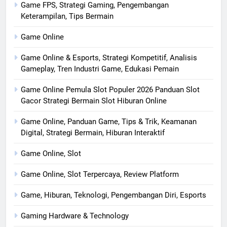
Game FPS, Strategi Gaming, Pengembangan
Keterampilan, Tips Bermain
Game Online
Game Online & Esports, Strategi Kompetitif, Analisis
Gameplay, Tren Industri Game, Edukasi Pemain
Game Online Pemula Slot Populer 2026 Panduan Slot
Gacor Strategi Bermain Slot Hiburan Online
Game Online, Panduan Game, Tips & Trik, Keamanan
Digital, Strategi Bermain, Hiburan Interaktif
Game Online, Slot
Game Online, Slot Terpercaya, Review Platform
Game, Hiburan, Teknologi, Pengembangan Diri, Esports
Gaming Hardware & Technology