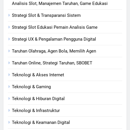
Analisis Slot, Manajemen Taruhan, Game Edukasi
Strategi Slot & Transparansi Sistem
Strategi Slot Edukasi Pemain Analisis Game
Strategi UX & Pengalaman Pengguna Digital
Taruhan Olahraga, Agen Bola, Memilih Agen
Taruhan Online, Strategi Taruhan, SBOBET
Teknologi & Akses Internet
Teknologi & Gaming
Teknologi & Hiburan Digital
Teknologi & Infrastruktur
Teknologi & Keamanan Digital