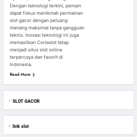
Dengan teknologi terkini, pemain
dapat fokus menikmati permainan
slot gacor dengan peluang
menang maksimal tanpa gangguan
teknis. Inovasi teknologi ini juga
memastikan Corlaslot tetap
menjadi situs slot online
terpercaya dan favorit di
Indonesia.
Read More
SLOT GACOR
link slot