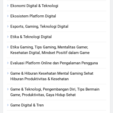
Ekonomi Digital & Teknologi
Ekosistem Platform Digital
Esports, Gaming, Teknologi Digital
Etika & Teknologi Digital
Etika Gaming, Tips Gaming, Mentalitas Gamer,
Kesehatan Digital, Mindset Positif dalam Game
Evaluasi Platform Online dan Pengalaman Pengguna
Game & Hiburan Kesehatan Mental Gaming Sehat
Hiburan Produktivitas & Kesehatan
Game & Teknologi, Pengembangan Diri, Tips Bermain
Game, Produktivitas, Gaya Hidup Sehat
Game Digital & Tren