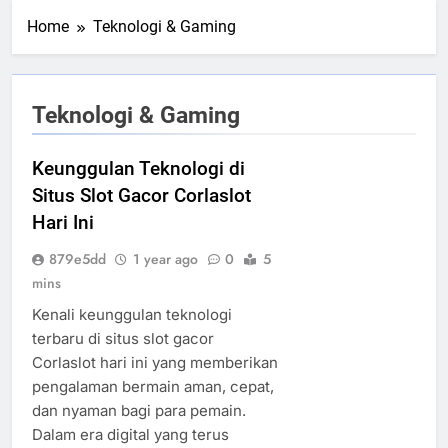
Home
Teknologi & Gaming
Teknologi & Gaming
Keunggulan Teknologi di
Situs Slot Gacor Corlaslot
Hari Ini
879e5dd
1 year ago
0
5
mins
Kenali keunggulan teknologi
terbaru di situs slot gacor
Corlaslot hari ini yang memberikan
pengalaman bermain aman, cepat,
dan nyaman bagi para pemain.
Dalam era digital yang terus