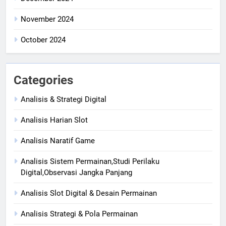
November 2024
October 2024
Categories
Analisis & Strategi Digital
Analisis Harian Slot
Analisis Naratif Game
Analisis Sistem Permainan,Studi Perilaku
Digital,Observasi Jangka Panjang
Analisis Slot Digital & Desain Permainan
Analisis Strategi & Pola Permainan