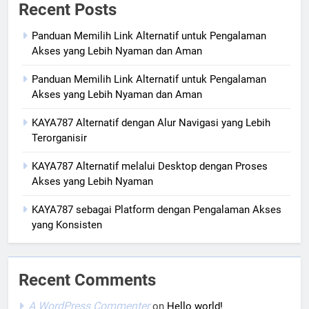
Recent Posts
Panduan Memilih Link Alternatif untuk Pengalaman
Akses yang Lebih Nyaman dan Aman
Panduan Memilih Link Alternatif untuk Pengalaman
Akses yang Lebih Nyaman dan Aman
KAYA787 Alternatif dengan Alur Navigasi yang Lebih
Terorganisir
KAYA787 Alternatif melalui Desktop dengan Proses
Akses yang Lebih Nyaman
KAYA787 sebagai Platform dengan Pengalaman Akses
yang Konsisten
Recent Comments
A WordPress Commenter
on
Hello world!