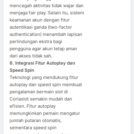
mencegah aktivitas tidak wajar dan
menjaga fair play. Selain itu, sistem
keamanan akun dengan fitur
autentikasi ganda (two-factor
authentication) menambah lapisan
perlindungan ekstra bagi
pengguna agar akun tetap aman
dari akses tidak sah.
6. Integrasi Fitur Autoplay dan
Speed Spin
Teknologi yang mendukung fitur
autoplay dan speed spin membuat
pengalaman bermain slot di
Corlaslot semakin mudah dan
efisien. Fitur autoplay
memungkinkan pemain mengatur
jumlah putaran otomatis,
sementara speed spin