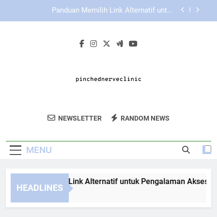
Skip
KAYA787 Alternatif dengan Alur Navigasi yang
to
Lebih Terorganisir
content
KAYA787 Alternatif melalui Desktop dengan
Proses Akses yang Lebih Nyaman
Panduan Memilih Link Alternatif untuk
Pengalaman Akses yang Lebih Nyaman dan Aman
Panduan Memilih Link Alternatif untuk
Pengalaman Akses yang Lebih Nyaman dan Aman
KAYA787 Alternatif dengan Alur Navigasi yang
Lebih Terorganisir
Pinched Nerve
Solusi Bagi Anda Yang Menderita Nyeri
KAYA787 Alternatif melalui Desktop dengan
NEWSLETTER
RANDOM NEWS
Clinic
Proses Akses yang Lebih Nyaman
Saraf Terjepit Di Pinched Nerve Clinic.
Layanan Profesional Untuk Kesehatan Saraf
MENU
Anda.
nduan Memilih Link Alternatif untuk Pengalaman Akses yan
HEADLINES
Weeks Ago