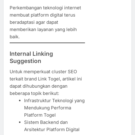
Perkembangan teknologi internet
membuat platform digital terus
beradaptasi agar dapat
memberikan layanan yang lebih
baik.
Internal Linking
Suggestion
Untuk memperkuat cluster SEO
terkait brand Link Togel, artikel ini
dapat dihubungkan dengan
beberapa topik berikut:
Infrastruktur Teknologi yang
Mendukung Performa
Platform Togel
Sistem Backend dan
Arsitektur Platform Digital