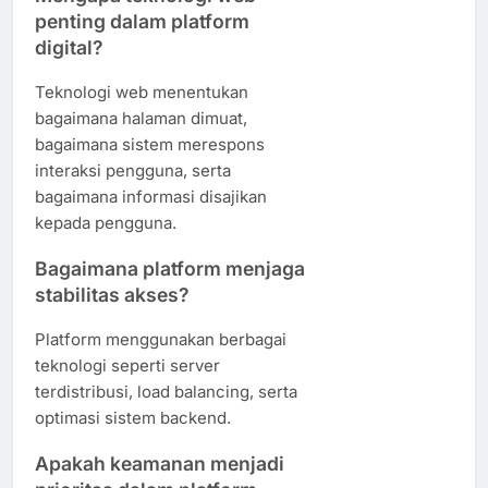
penting dalam platform
digital?
Teknologi web menentukan
bagaimana halaman dimuat,
bagaimana sistem merespons
interaksi pengguna, serta
bagaimana informasi disajikan
kepada pengguna.
Bagaimana platform menjaga
stabilitas akses?
Platform menggunakan berbagai
teknologi seperti server
terdistribusi, load balancing, serta
optimasi sistem backend.
Apakah keamanan menjadi