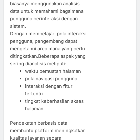
biasanya menggunakan analisis
data untuk memahami bagaimana
pengguna berinteraksi dengan
sistem.
Dengan mempelajari pola interaksi
pengguna, pengembang dapat
mengetahui area mana yang perlu
ditingkatkan.Beberapa aspek yang
sering dianalisis meliputi:
waktu pemuatan halaman
pola navigasi pengguna
interaksi dengan fitur
tertentu
tingkat keberhasilan akses
halaman
Pendekatan berbasis data
membantu platform meningkatkan
kualitas layanan secara