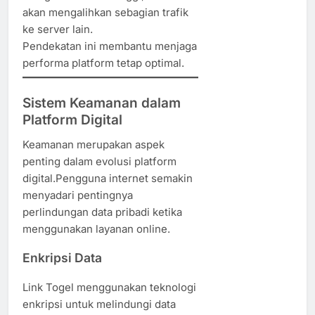
akan mengalihkan sebagian trafik
ke server lain.
Pendekatan ini membantu menjaga
performa platform tetap optimal.
Sistem Keamanan dalam
Platform Digital
Keamanan merupakan aspek
penting dalam evolusi platform
digital.Pengguna internet semakin
menyadari pentingnya
perlindungan data pribadi ketika
menggunakan layanan online.
Enkripsi Data
Link Togel menggunakan teknologi
enkripsi untuk melindungi data