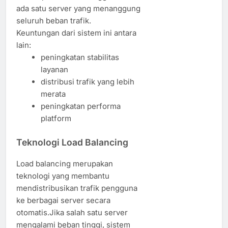
ada satu server yang menanggung
seluruh beban trafik.
Keuntungan dari sistem ini antara
lain:
peningkatan stabilitas
layanan
distribusi trafik yang lebih
merata
peningkatan performa
platform
Teknologi Load Balancing
Load balancing merupakan
teknologi yang membantu
mendistribusikan trafik pengguna
ke berbagai server secara
otomatis.Jika salah satu server
mengalami beban tinggi, sistem