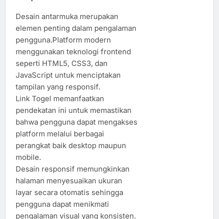
Desain antarmuka merupakan
elemen penting dalam pengalaman
pengguna.Platform modern
menggunakan teknologi frontend
seperti HTML5, CSS3, dan
JavaScript untuk menciptakan
tampilan yang responsif.
Link Togel memanfaatkan
pendekatan ini untuk memastikan
bahwa pengguna dapat mengakses
platform melalui berbagai
perangkat baik desktop maupun
mobile.
Desain responsif memungkinkan
halaman menyesuaikan ukuran
layar secara otomatis sehingga
pengguna dapat menikmati
pengalaman visual yang konsisten.