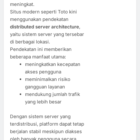
meningkat.
Situs modern seperti Toto kini
menggunakan pendekatan
distributed server architecture
,
yaitu sistem server yang tersebar
di berbagai lokasi.
Pendekatan ini memberikan
beberapa manfaat utama:
meningkatkan kecepatan
akses pengguna
meminimalkan risiko
gangguan layanan
mendukung jumlah trafik
yang lebih besar
Dengan sistem server yang
terdistribusi, platform dapat tetap
berjalan stabil meskipun diakses
oleh banyak pengguna secara