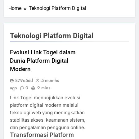
Home
Teknologi Platform Digital
Teknologi Platform Digital
Evolusi Link Togel dalam
Dunia Platform Digital
Modern
879e5dd
5 months
ago
0
9 mins
Link Togel menunjukkan evolusi
platform digital modern melalui
teknologi web yang meningkatkan
stabilitas akses, keamanan sistem,
dan pengalaman pengguna online.
Transformasi Platform