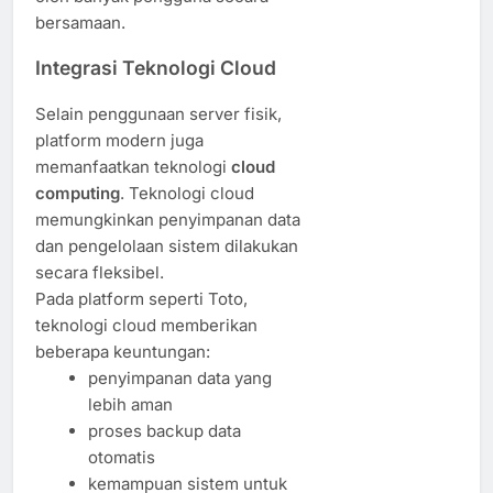
bersamaan.
Integrasi Teknologi Cloud
Selain penggunaan server fisik,
platform modern juga
memanfaatkan teknologi
cloud
computing
. Teknologi cloud
memungkinkan penyimpanan data
dan pengelolaan sistem dilakukan
secara fleksibel.
Pada platform seperti Toto,
teknologi cloud memberikan
beberapa keuntungan:
penyimpanan data yang
lebih aman
proses backup data
otomatis
kemampuan sistem untuk