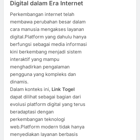
Digital dalam Era Internet
Perkembangan internet telah
membawa perubahan besar dalam
cara manusia mengakses layanan
digital.Platform yang dahulu hanya
berfungsi sebagai media informasi
kini berkembang menjadi sistem
interaktif yang mampu
menghadirkan pengalaman
pengguna yang kompleks dan
dinamis.
Dalam konteks ini,
Link Togel
dapat dilihat sebagai bagian dari
evolusi platform digital yang terus
beradaptasi dengan
perkembangan teknologi
web.Platform modern tidak hanya
menyediakan layanan berbasis