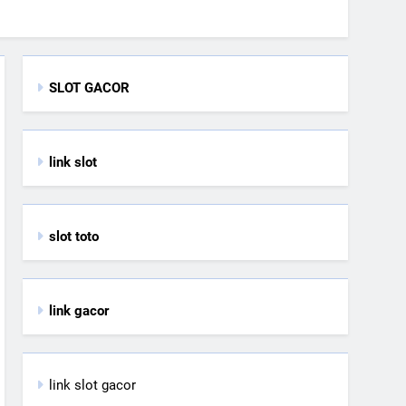
SLOT GACOR
link slot
slot toto
link gacor
link slot gacor