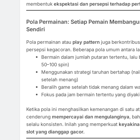
membentuk
ekspektasi dan persepsi terhadap pe
Pola Permainan: Setiap Pemain Membangu
Sendiri
Pola permainan atau
play pattern
juga berkontribus
persepsi kegacoran. Beberapa pola umum antara la
Bermain dalam jumlah putaran tertentu, lalu 
50–100 spin)
Menggunakan strategi taruhan bertahap (naik
setelah menang)
Beralih game setelah tidak menang dalam wa
Fokus pada jam bermain tertentu yang diyaki
Ketika pola ini menghasilkan kemenangan di satu a
cenderung
mempercayai dan mengulanginya
, bah
selalu konsisten. Inilah yang memperkuat
keyakina
slot yang dianggap gacor.