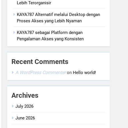
Lebih Terorganisir
KAYA787 Alternatif melalui Desktop dengan
Proses Akses yang Lebih Nyaman
KAYA787 sebagai Platform dengan
Pengalaman Akses yang Konsisten
Recent Comments
A WordPress Commenter
on
Hello world!
Archives
July 2026
June 2026