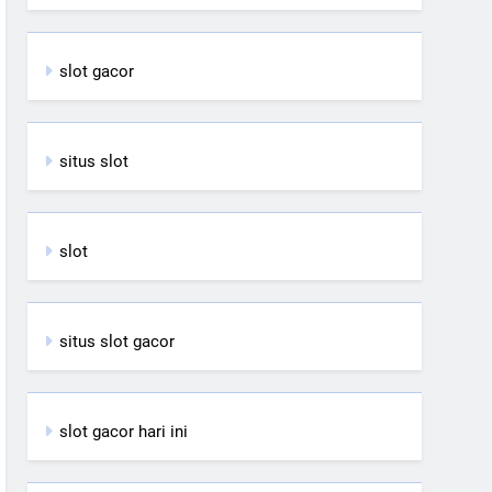
slot gacor
situs slot
slot
situs slot gacor
slot gacor hari ini