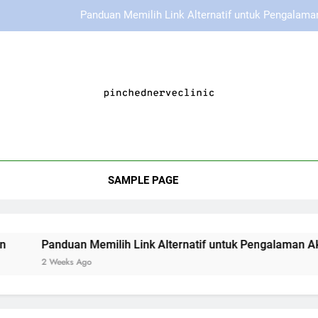
Panduan Memilih Link Alternatif untuk Pengala
KAYA787 Alternatif dengan
KAYA787 Alternatif melalui Desktop d
Panduan Memilih Link Alternatif untuk Pengala
ched Nerve Clinic
Panduan Memilih Link Alternatif untuk Pengala
i Anda Yang Menderita Nyeri Saraf Terjepit Di Pinched Nerve C
KAYA787 Alternatif dengan
SAMPLE PAGE
KAYA787 Alternatif melalui Desktop d
Panduan Memilih Link Alternatif untuk Pengalaman Akses y
2 Weeks Ago