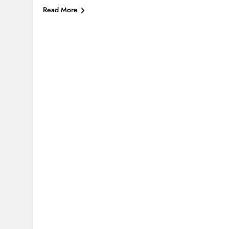
Read More