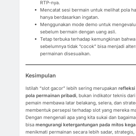
RTP-nya.
Mencatat sesi bermain untuk melihat pola ha
hanya berdasarkan ingatan.
Menggunakan mode demo untuk mengevaluasi
sebelum bermain dengan uang asli.
Tetap terbuka terhadap kemungkinan bahwa 
sebelumnya tidak “cocok” bisa menjadi altern
permainan disesuaikan.
Kesimpulan
Istilah “slot gacor” lebih sering merupakan
refleksi
pola permainan pribadi
, bukan indikator teknis dar
pemain membawa latar belakang, selera, dan strate
membentuk persepsi terhadap slot yang mereka ma
Dengan mengenali apa yang kita sukai dan bagaiman
bisa
mengurangi ketergantungan pada mitos keg
menikmati permainan secara lebih sadar, strategis