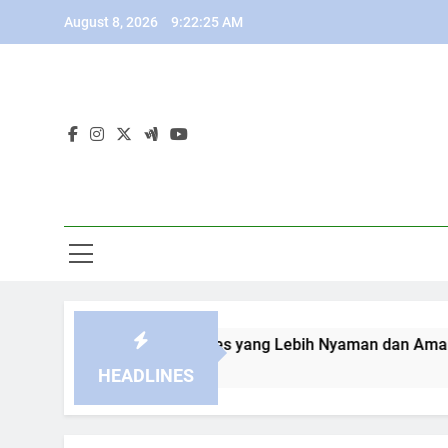
Skip
August 8, 2026
9:22:26 AM
to
content
Pin
Solusi Bag
 untuk Pengalaman Akses yang Lebih Nyaman dan Aman
HEADLINES