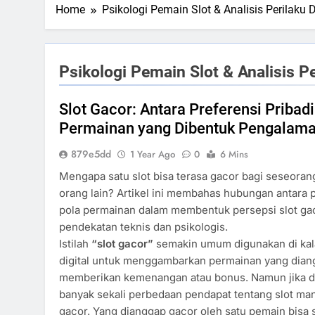
Home
Psikologi Pemain Slot & Analisis Perilaku D
Psikologi Pemain Slot & Analisis Pe
Slot Gacor: Antara Preferensi Pribad
Permainan yang Dibentuk Pengalam
879e5dd
1 Year Ago
0
6 Mins
Mengapa satu slot bisa terasa gacor bagi seseorang,
orang lain? Artikel ini membahas hubungan antara p
pola permainan dalam membentuk persepsi slot ga
pendekatan teknis dan psikologis.
Istilah
“slot gacor”
semakin umum digunakan di kal
digital untuk menggambarkan permainan yang dian
memberikan kemenangan atau bonus. Namun jika dit
banyak sekali perbedaan pendapat tentang slot ma
gacor. Yang dianggap gacor oleh satu pemain bisa 