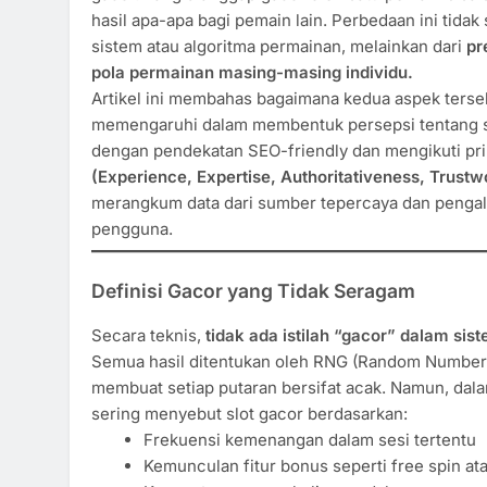
hasil apa-apa bagi pemain lain. Perbedaan ini tidak 
sistem atau algoritma permainan, melainkan dari
pr
pola permainan masing-masing individu.
Artikel ini membahas bagaimana kedua aspek terse
memengaruhi dalam membentuk persepsi tentang s
dengan pendekatan SEO-friendly dan mengikuti pr
(Experience, Expertise, Authoritativeness, Trustw
merangkum data dari sumber tepercaya dan penga
pengguna.
Definisi Gacor yang Tidak Seragam
Secara teknis,
tidak ada istilah “gacor” dalam sis
Semua hasil ditentukan oleh RNG (Random Number
membuat setiap putaran bersifat acak. Namun, dala
sering menyebut slot gacor berdasarkan:
Frekuensi kemenangan dalam sesi tertentu
Kemunculan fitur bonus seperti free spin at