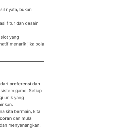
sil nyata, bukan
 fitur dan desain
slot yang
atif menarik jika pola
 dari preferensi dan
i sistem game. Setiap
gi unik yang
inkan.
a kita bermain, kita
acoran
dan mulai
, dan menyenangkan.