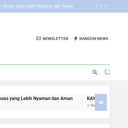
man Akses yang Lebih Nyaman dan Aman
 Alur Navigasi yang Lebih Terorganisir
engan Proses Akses yang Lebih Nyaman
NEWSLETTER
RANDOM NEWS
man Akses yang Lebih Nyaman dan Aman
man Akses yang Lebih Nyaman dan Aman
linic. Layanan Profesional Untuk Kesehatan Saraf Anda.
 Alur Navigasi yang Lebih Terorganisir
engan Proses Akses yang Lebih Nyaman
ang Lebih Nyaman dan Aman
KAYA787 Alternatif dengan A
3 Weeks Ago