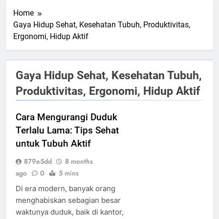
Home
Gaya Hidup Sehat, Kesehatan Tubuh, Produktivitas,
Ergonomi, Hidup Aktif
Gaya Hidup Sehat, Kesehatan Tubuh,
Produktivitas, Ergonomi, Hidup Aktif
Cara Mengurangi Duduk
Terlalu Lama: Tips Sehat
untuk Tubuh Aktif
879e5dd
8 months
ago
0
5 mins
Di era modern, banyak orang
menghabiskan sebagian besar
waktunya duduk, baik di kantor,