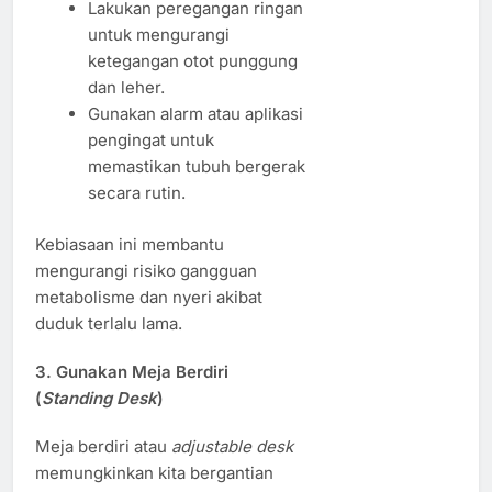
Lakukan peregangan ringan
untuk mengurangi
ketegangan otot punggung
dan leher.
Gunakan alarm atau aplikasi
pengingat untuk
memastikan tubuh bergerak
secara rutin.
Kebiasaan ini membantu
mengurangi risiko gangguan
metabolisme dan nyeri akibat
duduk terlalu lama.
3. Gunakan Meja Berdiri
(
Standing Desk
)
Meja berdiri atau
adjustable desk
memungkinkan kita bergantian