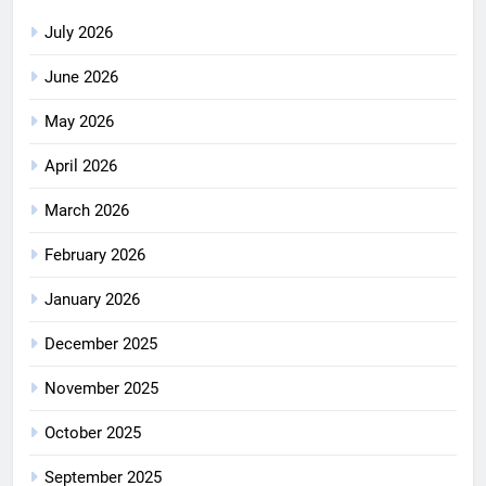
July 2026
June 2026
May 2026
April 2026
March 2026
February 2026
January 2026
December 2025
November 2025
October 2025
September 2025