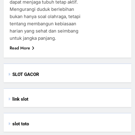
dapat menjaga tubuh tetap aktif.
Mengurangi duduk berlebihan
bukan hanya soal olahraga, tetapi
tentang membangun kebiasaan
harian yang sehat dan seimbang
untuk jangka panjang.
Read More
SLOT GACOR
link slot
slot toto