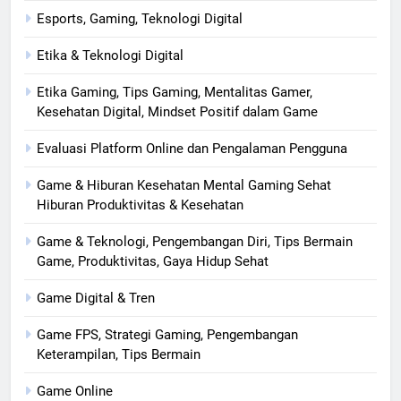
Esports, Gaming, Teknologi Digital
Etika & Teknologi Digital
Etika Gaming, Tips Gaming, Mentalitas Gamer,
Kesehatan Digital, Mindset Positif dalam Game
Evaluasi Platform Online dan Pengalaman Pengguna
Game & Hiburan Kesehatan Mental Gaming Sehat
Hiburan Produktivitas & Kesehatan
Game & Teknologi, Pengembangan Diri, Tips Bermain
Game, Produktivitas, Gaya Hidup Sehat
Game Digital & Tren
Game FPS, Strategi Gaming, Pengembangan
Keterampilan, Tips Bermain
Game Online