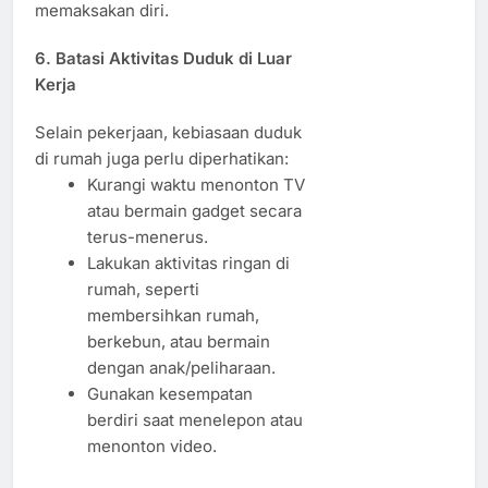
memaksakan diri.
6. Batasi Aktivitas Duduk di Luar
Kerja
Selain pekerjaan, kebiasaan duduk
di rumah juga perlu diperhatikan:
Kurangi waktu menonton TV
atau bermain gadget secara
terus-menerus.
Lakukan aktivitas ringan di
rumah, seperti
membersihkan rumah,
berkebun, atau bermain
dengan anak/peliharaan.
Gunakan kesempatan
berdiri saat menelepon atau
menonton video.