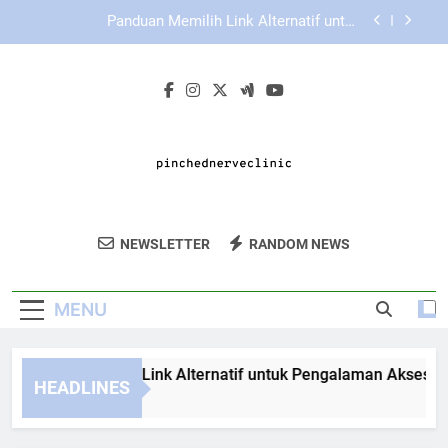
Skip
KAYA787 Alternatif dengan Alur Navigasi yang
to
Lebih Terorganisir
content
KAYA787 Alternatif melalui Desktop dengan
Proses Akses yang Lebih Nyaman
Panduan Memilih Link Alternatif untuk
Pengalaman Akses yang Lebih Nyaman dan Aman
Panduan Memilih Link Alternatif untuk
Pengalaman Akses yang Lebih Nyaman dan Aman
KAYA787 Alternatif dengan Alur Navigasi yang
Lebih Terorganisir
Pinched Nerve
Solusi Bagi Anda Yang Menderita Nyeri
KAYA787 Alternatif melalui Desktop dengan
NEWSLETTER
RANDOM NEWS
Clinic
Proses Akses yang Lebih Nyaman
Saraf Terjepit Di Pinched Nerve Clinic.
Layanan Profesional Untuk Kesehatan Saraf
MENU
Anda.
nduan Memilih Link Alternatif untuk Pengalaman Akses yan
HEADLINES
Weeks Ago