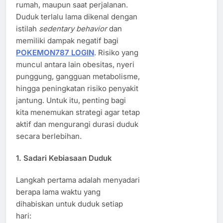
rumah, maupun saat perjalanan.
Duduk terlalu lama dikenal dengan
istilah
sedentary behavior
dan
memiliki dampak negatif bagi
POKEMON787 LOGIN
. Risiko yang
muncul antara lain obesitas, nyeri
punggung, gangguan metabolisme,
hingga peningkatan risiko penyakit
jantung. Untuk itu, penting bagi
kita menemukan strategi agar tetap
aktif dan mengurangi durasi duduk
secara berlebihan.
1. Sadari Kebiasaan Duduk
Langkah pertama adalah menyadari
berapa lama waktu yang
dihabiskan untuk duduk setiap
hari: