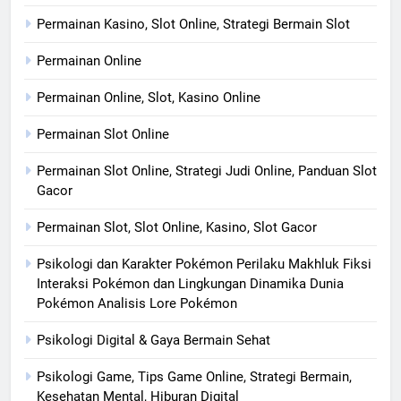
Permainan Kasino, Slot Online, Strategi Bermain Slot
Permainan Online
Permainan Online, Slot, Kasino Online
Permainan Slot Online
Permainan Slot Online, Strategi Judi Online, Panduan Slot
Gacor
Permainan Slot, Slot Online, Kasino, Slot Gacor
Psikologi dan Karakter Pokémon Perilaku Makhluk Fiksi
Interaksi Pokémon dan Lingkungan Dinamika Dunia
Pokémon Analisis Lore Pokémon
Psikologi Digital & Gaya Bermain Sehat
Psikologi Game, Tips Game Online, Strategi Bermain,
Kesehatan Mental, Hiburan Digital