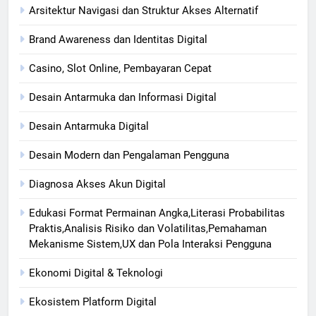
Arsitektur Navigasi dan Struktur Akses Alternatif
Brand Awareness dan Identitas Digital
Casino, Slot Online, Pembayaran Cepat
Desain Antarmuka dan Informasi Digital
Desain Antarmuka Digital
Desain Modern dan Pengalaman Pengguna
Diagnosa Akses Akun Digital
Edukasi Format Permainan Angka,Literasi Probabilitas
Praktis,Analisis Risiko dan Volatilitas,Pemahaman
Mekanisme Sistem,UX dan Pola Interaksi Pengguna
Ekonomi Digital & Teknologi
Ekosistem Platform Digital