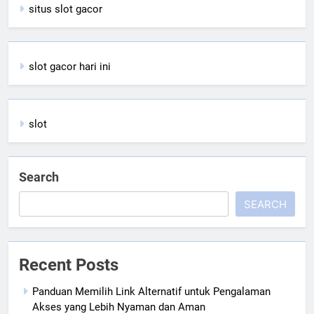
situs slot gacor
slot gacor hari ini
slot
Search
SEARCH
Recent Posts
Panduan Memilih Link Alternatif untuk Pengalaman
Akses yang Lebih Nyaman dan Aman