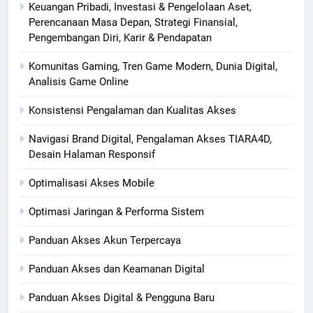
Keuangan Pribadi, Investasi & Pengelolaan Aset,
Perencanaan Masa Depan, Strategi Finansial,
Pengembangan Diri, Karir & Pendapatan
Komunitas Gaming, Tren Game Modern, Dunia Digital,
Analisis Game Online
Konsistensi Pengalaman dan Kualitas Akses
Navigasi Brand Digital, Pengalaman Akses TIARA4D,
Desain Halaman Responsif
Optimalisasi Akses Mobile
Optimasi Jaringan & Performa Sistem
Panduan Akses Akun Terpercaya
Panduan Akses dan Keamanan Digital
Panduan Akses Digital & Pengguna Baru