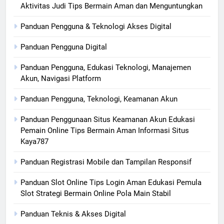
Aktivitas Judi Tips Bermain Aman dan Menguntungkan
Panduan Pengguna & Teknologi Akses Digital
Panduan Pengguna Digital
Panduan Pengguna, Edukasi Teknologi, Manajemen
Akun, Navigasi Platform
Panduan Pengguna, Teknologi, Keamanan Akun
Panduan Penggunaan Situs Keamanan Akun Edukasi
Pemain Online Tips Bermain Aman Informasi Situs
Kaya787
Panduan Registrasi Mobile dan Tampilan Responsif
Panduan Slot Online Tips Login Aman Edukasi Pemula
Slot Strategi Bermain Online Pola Main Stabil
Panduan Teknis & Akses Digital