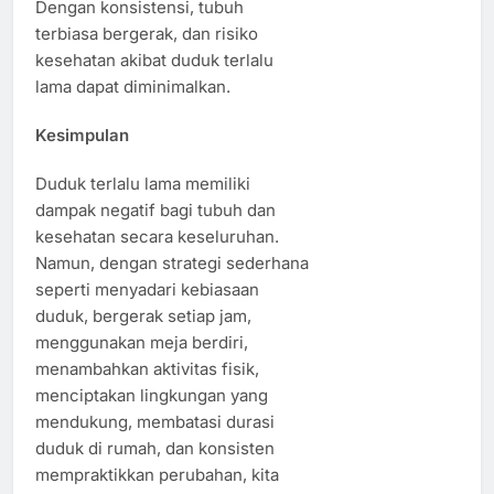
Dengan konsistensi, tubuh
terbiasa bergerak, dan risiko
kesehatan akibat duduk terlalu
lama dapat diminimalkan.
Kesimpulan
Duduk terlalu lama memiliki
dampak negatif bagi tubuh dan
kesehatan secara keseluruhan.
Namun, dengan strategi sederhana
seperti menyadari kebiasaan
duduk, bergerak setiap jam,
menggunakan meja berdiri,
menambahkan aktivitas fisik,
menciptakan lingkungan yang
mendukung, membatasi durasi
duduk di rumah, dan konsisten
mempraktikkan perubahan, kita