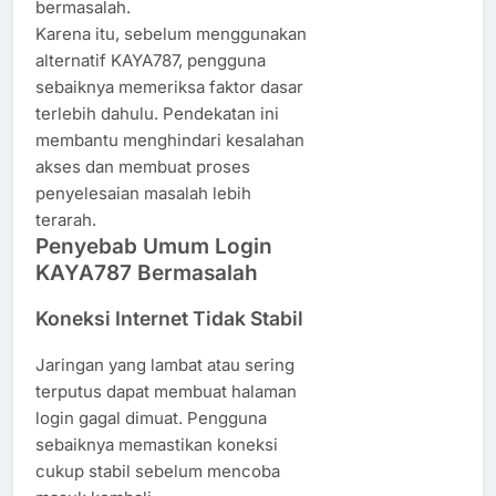
bermasalah.
Karena itu, sebelum menggunakan
alternatif KAYA787, pengguna
sebaiknya memeriksa faktor dasar
terlebih dahulu. Pendekatan ini
membantu menghindari kesalahan
akses dan membuat proses
penyelesaian masalah lebih
terarah.
Penyebab Umum Login
KAYA787 Bermasalah
Koneksi Internet Tidak Stabil
Jaringan yang lambat atau sering
terputus dapat membuat halaman
login gagal dimuat. Pengguna
sebaiknya memastikan koneksi
cukup stabil sebelum mencoba