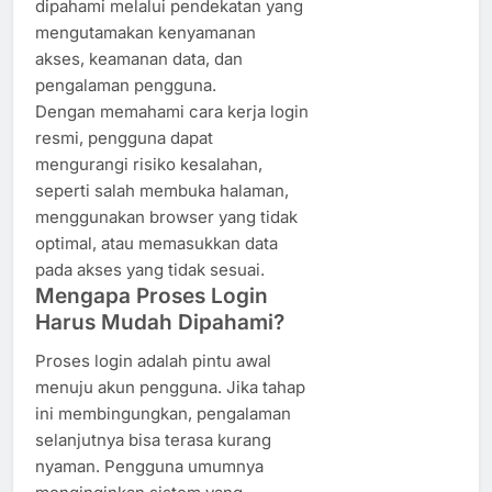
dipahami melalui pendekatan yang
mengutamakan kenyamanan
akses, keamanan data, dan
pengalaman pengguna.
Dengan memahami cara kerja login
resmi, pengguna dapat
mengurangi risiko kesalahan,
seperti salah membuka halaman,
menggunakan browser yang tidak
optimal, atau memasukkan data
pada akses yang tidak sesuai.
Mengapa Proses Login
Harus Mudah Dipahami?
Proses login adalah pintu awal
menuju akun pengguna. Jika tahap
ini membingungkan, pengalaman
selanjutnya bisa terasa kurang
nyaman. Pengguna umumnya