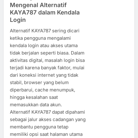
Mengenal Alternatif
KAYA787 dalam Kendala
Login
Alternatif KAYA787 sering dicari
ketika pengguna mengalami
kendala login atau akses utama
tidak berjalan seperti biasa. Dalam
aktivitas digital, masalah login bisa
terjadi karena banyak faktor, mulai
dari koneksi internet yang tidak
stabil, browser yang belum
diperbarui, cache menumpuk,
hingga kesalahan saat
memasukkan data akun.
Alternatif KAYA787 dapat dipahami
sebagai jalur akses cadangan yang
membantu pengguna tetap
memiliki opsi saat halaman utama