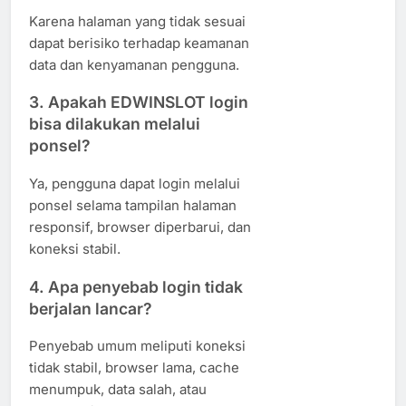
Karena halaman yang tidak sesuai
dapat berisiko terhadap keamanan
data dan kenyamanan pengguna.
3. Apakah EDWINSLOT login
bisa dilakukan melalui
ponsel?
Ya, pengguna dapat login melalui
ponsel selama tampilan halaman
responsif, browser diperbarui, dan
koneksi stabil.
4. Apa penyebab login tidak
berjalan lancar?
Penyebab umum meliputi koneksi
tidak stabil, browser lama, cache
menumpuk, data salah, atau