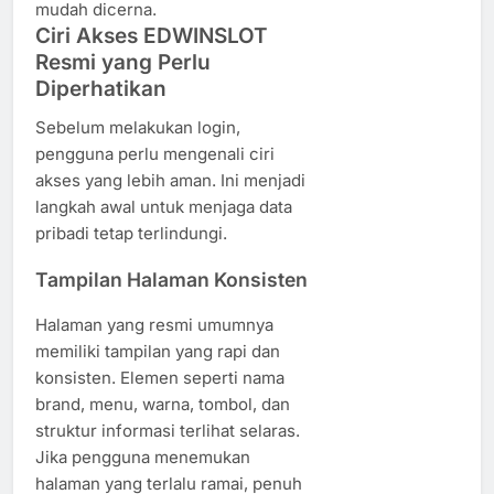
mudah dicerna.
Ciri Akses EDWINSLOT
Resmi yang Perlu
Diperhatikan
Sebelum melakukan login,
pengguna perlu mengenali ciri
akses yang lebih aman. Ini menjadi
langkah awal untuk menjaga data
pribadi tetap terlindungi.
Tampilan Halaman Konsisten
Halaman yang resmi umumnya
memiliki tampilan yang rapi dan
konsisten. Elemen seperti nama
brand, menu, warna, tombol, dan
struktur informasi terlihat selaras.
Jika pengguna menemukan
halaman yang terlalu ramai, penuh