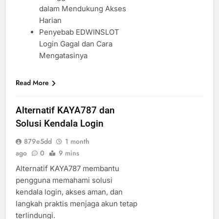
dalam Mendukung Akses
Harian
Penyebab EDWINSLOT
Login Gagal dan Cara
Mengatasinya
Read More
Alternatif KAYA787 dan
Solusi Kendala Login
879e5dd
1 month
ago
0
9 mins
Alternatif KAYA787 membantu
pengguna memahami solusi
kendala login, akses aman, dan
langkah praktis menjaga akun tetap
terlindungi.