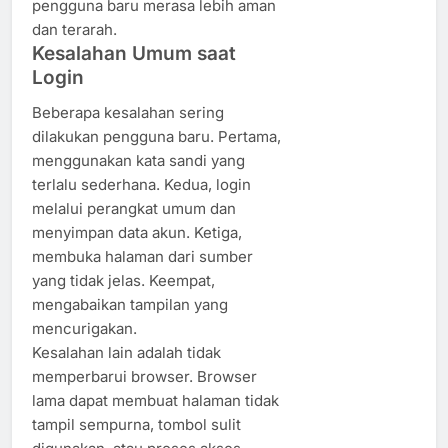
pengguna baru merasa lebih aman
dan terarah.
Kesalahan Umum saat
Login
Beberapa kesalahan sering
dilakukan pengguna baru. Pertama,
menggunakan kata sandi yang
terlalu sederhana. Kedua, login
melalui perangkat umum dan
menyimpan data akun. Ketiga,
membuka halaman dari sumber
yang tidak jelas. Keempat,
mengabaikan tampilan yang
mencurigakan.
Kesalahan lain adalah tidak
memperbarui browser. Browser
lama dapat membuat halaman tidak
tampil sempurna, tombol sulit