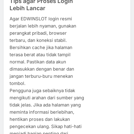
Tips agar Proses Login
Lebih Lancar
Agar EDWINSLOT login resmi
berjalan lebih nyaman, gunakan
perangkat pribadi, browser
terbaru, dan koneksi stabil.
Bersihkan cache jika halaman
terasa berat atau tidak tampil
normal. Pastikan data akun
dimasukkan dengan benar dan
jangan terburu-buru menekan
tombol.
Pengguna juga sebaiknya tidak
mengikuti arahan dari sumber yang
tidak jelas. Jika ada halaman yang
meminta informasi berlebihan,
hentikan proses dan lakukan
pengecekan ulang. Sikap hati-hati
menjadi bagian penting dari