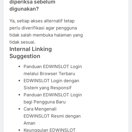
diperiksa sebelum
digunakan?
Ya, setiap akses alternatif tetap
perlu diverifikasi agar pengguna
tidak salah membuka halaman yang
tidak sesuai.
Internal Linking
Suggestion
Panduan EDWINSLOT Login
melalui Browser Terbaru
EDWINSLOT Login dengan
Sistem yang Responsif
Panduan EDWINSLOT Login
bagi Pengguna Baru
Cara Mengenali
EDWINSLOT Resmi dengan
Aman
Keunggulan EDWINSLOT