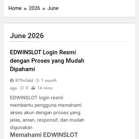
Home
2026
June
June 2026
EDWINSLOT Login Resmi
dengan Proses yang Mudah
Dipahami
879e5dd
1 month
ago
0
14 mins
EDWINSLOT login resmi
membantu pengguna memahami
akses akun dengan proses yang
jelas, aman, responsif, dan mudah
digunakan
Memahami EDWINSLOT