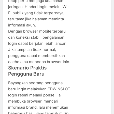
tetap perlu menjaga keamanan
jaringan. Hindari login melalui Wi-
Fi publik yang tidak terpercaya,
terutama jika halaman meminta
informasi akun.
Dengan browser mobile terbaru
dan koneksi stabil, pengalaman
login dapat berjalan lebih lancar.
Jika tampilan tidak normal,
pengguna dapat membersihkan
cache atau mencoba browser lain.
Skenario Praktis
Pengguna Baru
Bayangkan seorang pengguna
baru ingin melakukan EDWINSLOT
login resmi melalui ponsel. Ia
membuka browser, mencari
informasi brand, lalu menemukan
beberapa hasil yang tampak mirip.