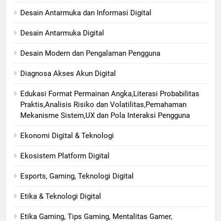
Desain Antarmuka dan Informasi Digital
Desain Antarmuka Digital
Desain Modern dan Pengalaman Pengguna
Diagnosa Akses Akun Digital
Edukasi Format Permainan Angka,Literasi Probabilitas
Praktis,Analisis Risiko dan Volatilitas,Pemahaman
Mekanisme Sistem,UX dan Pola Interaksi Pengguna
Ekonomi Digital & Teknologi
Ekosistem Platform Digital
Esports, Gaming, Teknologi Digital
Etika & Teknologi Digital
Etika Gaming, Tips Gaming, Mentalitas Gamer,