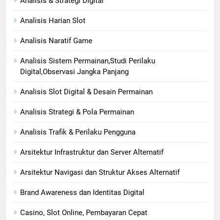
Analisis & Strategi Digital
Analisis Harian Slot
Analisis Naratif Game
Analisis Sistem Permainan,Studi Perilaku
Digital,Observasi Jangka Panjang
Analisis Slot Digital & Desain Permainan
Analisis Strategi & Pola Permainan
Analisis Trafik & Perilaku Pengguna
Arsitektur Infrastruktur dan Server Alternatif
Arsitektur Navigasi dan Struktur Akses Alternatif
Brand Awareness dan Identitas Digital
Casino, Slot Online, Pembayaran Cepat