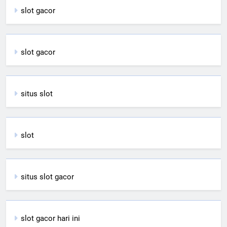
slot gacor
slot gacor
situs slot
slot
situs slot gacor
slot gacor hari ini