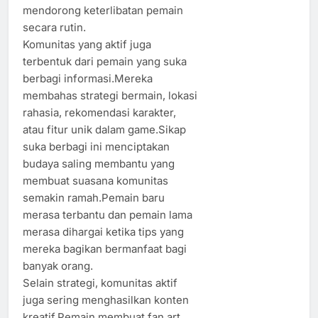
mendorong keterlibatan pemain
secara rutin.
Komunitas yang aktif juga
terbentuk dari pemain yang suka
berbagi informasi.Mereka
membahas strategi bermain, lokasi
rahasia, rekomendasi karakter,
atau fitur unik dalam game.Sikap
suka berbagi ini menciptakan
budaya saling membantu yang
membuat suasana komunitas
semakin ramah.Pemain baru
merasa terbantu dan pemain lama
merasa dihargai ketika tips yang
mereka bagikan bermanfaat bagi
banyak orang.
Selain strategi, komunitas aktif
juga sering menghasilkan konten
kreatif.Pemain membuat fan art,