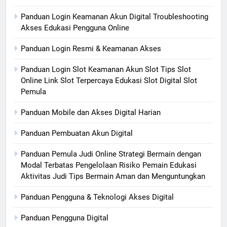
Panduan Login Keamanan Akun Digital Troubleshooting
Akses Edukasi Pengguna Online
Panduan Login Resmi & Keamanan Akses
Panduan Login Slot Keamanan Akun Slot Tips Slot
Online Link Slot Terpercaya Edukasi Slot Digital Slot
Pemula
Panduan Mobile dan Akses Digital Harian
Panduan Pembuatan Akun Digital
Panduan Pemula Judi Online Strategi Bermain dengan
Modal Terbatas Pengelolaan Risiko Pemain Edukasi
Aktivitas Judi Tips Bermain Aman dan Menguntungkan
Panduan Pengguna & Teknologi Akses Digital
Panduan Pengguna Digital