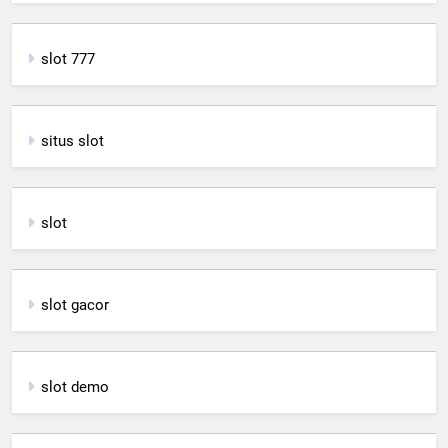
slot 777
situs slot
slot
slot gacor
slot demo