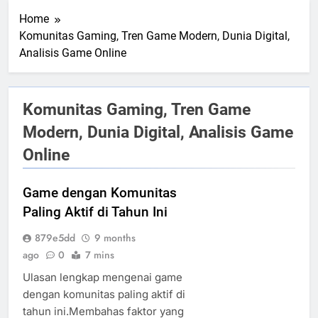
Home
Komunitas Gaming, Tren Game Modern, Dunia Digital,
Analisis Game Online
Komunitas Gaming, Tren Game
Modern, Dunia Digital, Analisis Game
Online
Game dengan Komunitas
Paling Aktif di Tahun Ini
879e5dd
9 months
ago
0
7 mins
Ulasan lengkap mengenai game
dengan komunitas paling aktif di
tahun ini.Membahas faktor yang