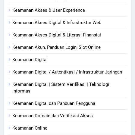
Keamanan Akses & User Experience
Keamanan Akses Digital & Infrastruktur Web
Keamanan Akses Digital & Literasi Finansial
Keamanan Akun, Panduan Login, Slot Online
Keamanan Digital
Keamanan Digital / Autentikasi / Infrastruktur Jaringan
Keamanan Digital | Sistem Verifikasi | Teknologi
Informasi
Keamanan Digital dan Panduan Pengguna
Keamanan Domain dan Verifikasi Akses
Keamanan Online