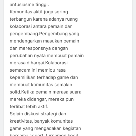
antusiasme tinggi.
Komunitas aktif juga sering
terbangun karena adanya ruang
kolaborasi antara pemain dan
pengembang.Pengembang yang
mendengarkan masukan pemain
dan meresponsnya dengan
perubahan nyata membuat pemain
merasa dihargai.Kolaborasi
semacam ini memicu rasa
kepemilikan terhadap game dan
membuat komunitas semakin
solid.Ketika pemain merasa suara
mereka didengar, mereka pun
terlibat lebih aktif.
Selain diskusi strategi dan
kreativitas, banyak komunitas
game yang mengadakan kegiatan
bersama seperti turnamen kecil,