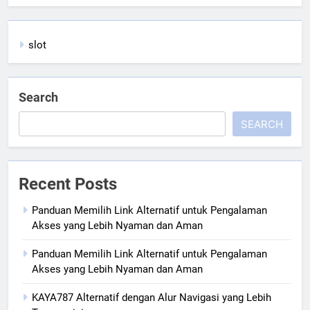
slot
Search
SEARCH
Recent Posts
Panduan Memilih Link Alternatif untuk Pengalaman
Akses yang Lebih Nyaman dan Aman
Panduan Memilih Link Alternatif untuk Pengalaman
Akses yang Lebih Nyaman dan Aman
KAYA787 Alternatif dengan Alur Navigasi yang Lebih