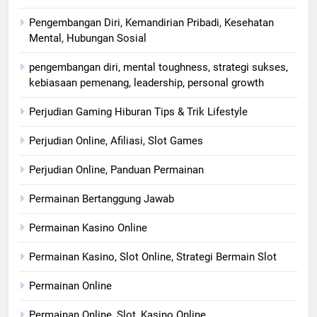
Pengembangan Diri, Kemandirian Pribadi, Kesehatan
Mental, Hubungan Sosial
pengembangan diri, mental toughness, strategi sukses,
kebiasaan pemenang, leadership, personal growth
Perjudian Gaming Hiburan Tips & Trik Lifestyle
Perjudian Online, Afiliasi, Slot Games
Perjudian Online, Panduan Permainan
Permainan Bertanggung Jawab
Permainan Kasino Online
Permainan Kasino, Slot Online, Strategi Bermain Slot
Permainan Online
Permainan Online, Slot, Kasino Online