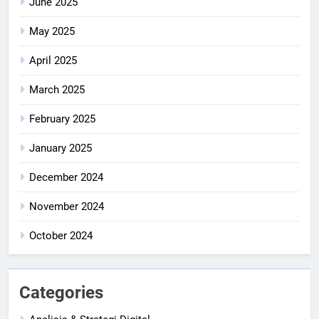
June 2025
May 2025
April 2025
March 2025
February 2025
January 2025
December 2024
November 2024
October 2024
Categories