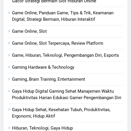
Gacor Strategi Bermain Slot Hiburan Online
Game Online, Panduan Game, Tips & Trik, Keamanan
Digital, Strategi Bermain, Hiburan Interaktif
Game Online, Slot
Game Online, Slot Terpercaya, Review Platform
Game, Hiburan, Teknologi, Pengembangan Diri, Esports
Gaming Hardware & Technology
Gaming, Brain Training, Entertainment
Gaya Hidup Digital Gaming Sehat Manajemen Waktu
Produktivitas Harian Edukasi Gamer Pengembangan Diri
Gaya Hidup Sehat, Kesehatan Tubuh, Produktivitas,
Ergonomi, Hidup Aktif
Hiburan, Teknologi, Gaya Hidup