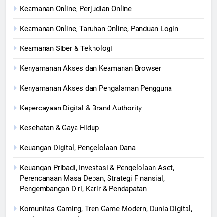
Keamanan Online, Perjudian Online
Keamanan Online, Taruhan Online, Panduan Login
Keamanan Siber & Teknologi
Kenyamanan Akses dan Keamanan Browser
Kenyamanan Akses dan Pengalaman Pengguna
Kepercayaan Digital & Brand Authority
Kesehatan & Gaya Hidup
Keuangan Digital, Pengelolaan Dana
Keuangan Pribadi, Investasi & Pengelolaan Aset,
Perencanaan Masa Depan, Strategi Finansial,
Pengembangan Diri, Karir & Pendapatan
Komunitas Gaming, Tren Game Modern, Dunia Digital,