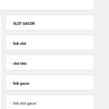
SLOT GACOR
link slot
slot toto
link gacor
link slot gacor