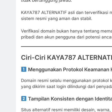
tidak bertanggung jawab.
KAYA787 ALTERNATIF asli dan terverifikasi
sistem resmi yang aman dan stabil.
Verifikasi domain bukan hanya tentang memas
pribadi dan akun pengguna dari potensi ancam
Ciri-Ciri KAYA787 ALTERNATI
Menggunakan Protokol Keamanan
Domain resmi selalu menggunakan protokol 
yang dikirim saat login dilindungi dari penya
Tampilan Konsisten dengan Identit
Situs alternatif resmi memiliki desain, warna