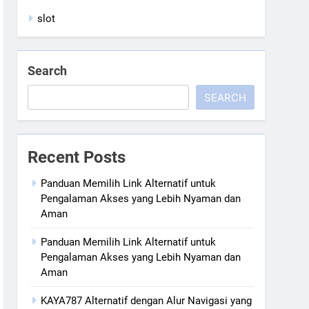
slot
Search
SEARCH
Recent Posts
Panduan Memilih Link Alternatif untuk
Pengalaman Akses yang Lebih Nyaman dan
Aman
Panduan Memilih Link Alternatif untuk
Pengalaman Akses yang Lebih Nyaman dan
Aman
KAYA787 Alternatif dengan Alur Navigasi yang