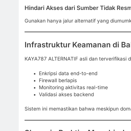
Hindari Akses dari Sumber Tidak Resm
Gunakan hanya jalur alternatif yang diumumka
Infrastruktur Keamanan di B
KAYA787 ALTERNATIF asli dan terverifikasi d
Enkripsi data end-to-end
Firewall berlapis
Monitoring aktivitas real-time
Validasi akses backend
Sistem ini memastikan bahwa meskipun doma