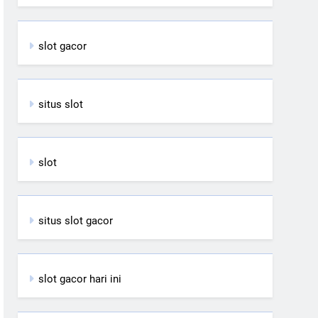
slot gacor
situs slot
slot
situs slot gacor
slot gacor hari ini