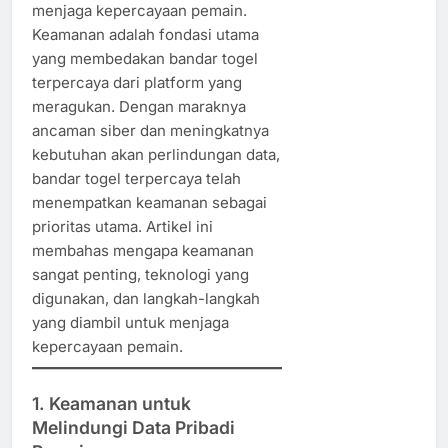
menjaga kepercayaan pemain.
Keamanan adalah fondasi utama
yang membedakan bandar togel
terpercaya dari platform yang
meragukan. Dengan maraknya
ancaman siber dan meningkatnya
kebutuhan akan perlindungan data,
bandar togel terpercaya telah
menempatkan keamanan sebagai
prioritas utama. Artikel ini
membahas mengapa keamanan
sangat penting, teknologi yang
digunakan, dan langkah-langkah
yang diambil untuk menjaga
kepercayaan pemain.
1. Keamanan untuk
Melindungi Data Pribadi