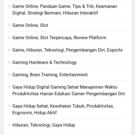
Game Online, Panduan Game, Tips & Trik, Keamanan
Digital, Strategi Bermain, Hiburan Interaktif
Game Online, Slot
Game Online, Slot Terpercaya, Review Platform
Game, Hiburan, Teknologi, Pengembangan Diri, Esports
Gaming Hardware & Technology
Gaming, Brain Training, Entertainment
Gaya Hidup Digital Gaming Sehat Manajemen Waktu
Produktivitas Harian Edukasi Gamer Pengembangan Diri
Gaya Hidup Sehat, Kesehatan Tubuh, Produktivitas,
Ergonomi, Hidup Aktif
Hiburan, Teknologi, Gaya Hidup