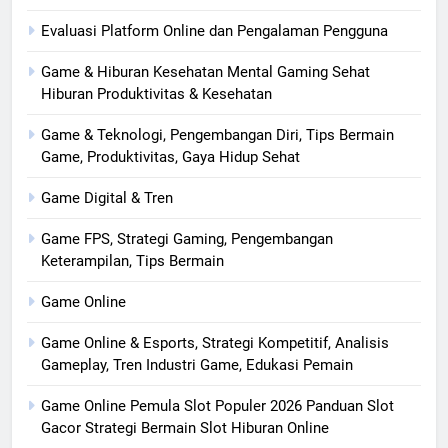
Evaluasi Platform Online dan Pengalaman Pengguna
Game & Hiburan Kesehatan Mental Gaming Sehat
Hiburan Produktivitas & Kesehatan
Game & Teknologi, Pengembangan Diri, Tips Bermain
Game, Produktivitas, Gaya Hidup Sehat
Game Digital & Tren
Game FPS, Strategi Gaming, Pengembangan
Keterampilan, Tips Bermain
Game Online
Game Online & Esports, Strategi Kompetitif, Analisis
Gameplay, Tren Industri Game, Edukasi Pemain
Game Online Pemula Slot Populer 2026 Panduan Slot
Gacor Strategi Bermain Slot Hiburan Online