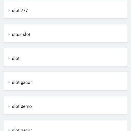
slot 777
situs slot
slot
slot gacor
slot demo
slot gacor