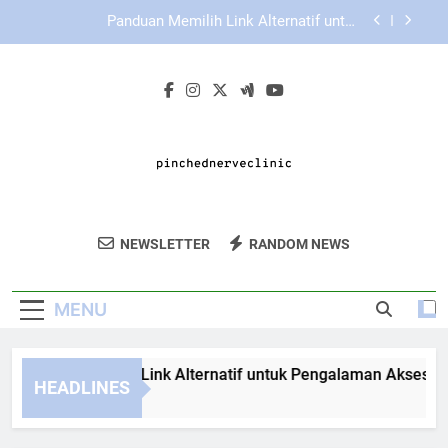
Skip
KAYA787 Alternatif dengan Alur Navigasi yang
to
Lebih Terorganisir
content
KAYA787 Alternatif melalui Desktop dengan
Proses Akses yang Lebih Nyaman
Panduan Memilih Link Alternatif untuk
Pengalaman Akses yang Lebih Nyaman dan Aman
Panduan Memilih Link Alternatif untuk
Pengalaman Akses yang Lebih Nyaman dan Aman
KAYA787 Alternatif dengan Alur Navigasi yang
Lebih Terorganisir
Pinched Nerve
Solusi Bagi Anda Yang Menderita Nyeri
KAYA787 Alternatif melalui Desktop dengan
NEWSLETTER
RANDOM NEWS
Clinic
Proses Akses yang Lebih Nyaman
Saraf Terjepit Di Pinched Nerve Clinic.
Layanan Profesional Untuk Kesehatan Saraf
MENU
Anda.
nduan Memilih Link Alternatif untuk Pengalaman Akses yan
HEADLINES
eeks Ago