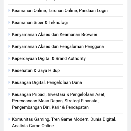
Keamanan Online, Taruhan Online, Panduan Login
Keamanan Siber & Teknologi
Kenyamanan Akses dan Keamanan Browser
Kenyamanan Akses dan Pengalaman Pengguna
Kepercayaan Digital & Brand Authority
Kesehatan & Gaya Hidup
Keuangan Digital, Pengelolaan Dana
Keuangan Pribadi, Investasi & Pengelolaan Aset,
Perencanaan Masa Depan, Strategi Finansial,
Pengembangan Diri, Karir & Pendapatan
Komunitas Gaming, Tren Game Modern, Dunia Digital,
Analisis Game Online