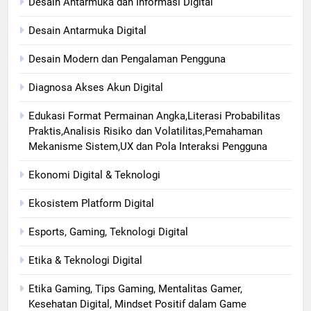
Desain Antarmuka dan Informasi Digital
Desain Antarmuka Digital
Desain Modern dan Pengalaman Pengguna
Diagnosa Akses Akun Digital
Edukasi Format Permainan Angka,Literasi Probabilitas
Praktis,Analisis Risiko dan Volatilitas,Pemahaman
Mekanisme Sistem,UX dan Pola Interaksi Pengguna
Ekonomi Digital & Teknologi
Ekosistem Platform Digital
Esports, Gaming, Teknologi Digital
Etika & Teknologi Digital
Etika Gaming, Tips Gaming, Mentalitas Gamer,
Kesehatan Digital, Mindset Positif dalam Game