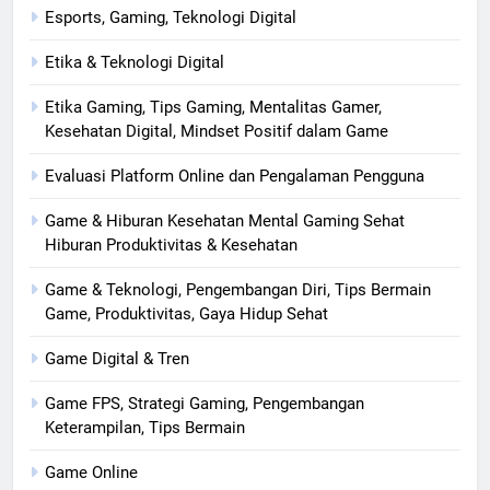
Esports, Gaming, Teknologi Digital
Etika & Teknologi Digital
Etika Gaming, Tips Gaming, Mentalitas Gamer,
Kesehatan Digital, Mindset Positif dalam Game
Evaluasi Platform Online dan Pengalaman Pengguna
Game & Hiburan Kesehatan Mental Gaming Sehat
Hiburan Produktivitas & Kesehatan
Game & Teknologi, Pengembangan Diri, Tips Bermain
Game, Produktivitas, Gaya Hidup Sehat
Game Digital & Tren
Game FPS, Strategi Gaming, Pengembangan
Keterampilan, Tips Bermain
Game Online