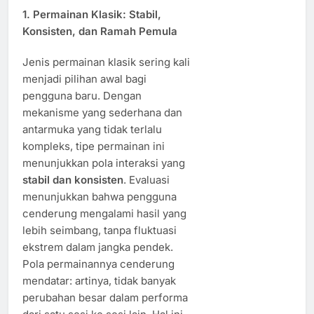
1. Permainan Klasik: Stabil,
Konsisten, dan Ramah Pemula
Jenis permainan klasik sering kali
menjadi pilihan awal bagi
pengguna baru. Dengan
mekanisme yang sederhana dan
antarmuka yang tidak terlalu
kompleks, tipe permainan ini
menunjukkan pola interaksi yang
stabil dan konsisten
. Evaluasi
menunjukkan bahwa pengguna
cenderung mengalami hasil yang
lebih seimbang, tanpa fluktuasi
ekstrem dalam jangka pendek.
Pola permainannya cenderung
mendatar: artinya, tidak banyak
perubahan besar dalam performa