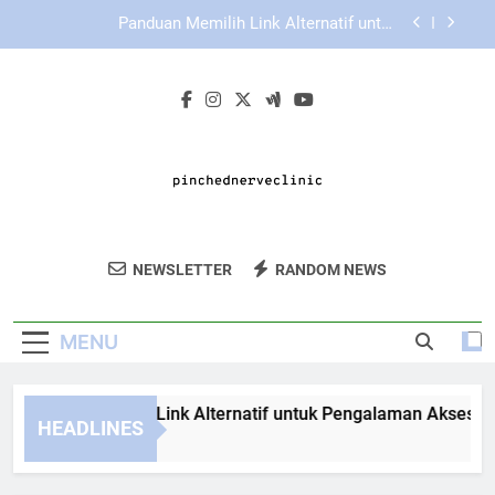
Skip
KAYA787 Alternatif dengan Alur Navigasi yang
to
Lebih Terorganisir
content
KAYA787 Alternatif melalui Desktop dengan
Proses Akses yang Lebih Nyaman
Panduan Memilih Link Alternatif untuk
Pengalaman Akses yang Lebih Nyaman dan Aman
Panduan Memilih Link Alternatif untuk
Pengalaman Akses yang Lebih Nyaman dan Aman
KAYA787 Alternatif dengan Alur Navigasi yang
Lebih Terorganisir
Pinched Nerve
Solusi Bagi Anda Yang Menderita Nyeri
KAYA787 Alternatif melalui Desktop dengan
NEWSLETTER
RANDOM NEWS
Clinic
Proses Akses yang Lebih Nyaman
Saraf Terjepit Di Pinched Nerve Clinic.
Layanan Profesional Untuk Kesehatan Saraf
MENU
Anda.
nduan Memilih Link Alternatif untuk Pengalaman Akses yan
HEADLINES
Weeks Ago