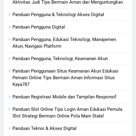
Aktivitas Judi Tips Bermain Aman dan Menguntungkan
Panduan Pengguna & Teknologi Akses Digital
Panduan Pengguna Digital
Panduan Pengguna, Edukasi Teknologi, Manajemen
Akun, Navigasi Platform
Panduan Pengguna, Teknologi, Keamanan Akun
Panduan Penggunaan Situs Keamanan Akun Edukasi
Pemain Online Tips Bermain Aman Informasi Situs
Kaya787
Panduan Registrasi Mobile dan Tampilan Responsif
Panduan Slot Online Tips Login Aman Edukasi Pemula
Slot Strategi Bermain Online Pola Main Stabil
Panduan Teknis & Akses Digital