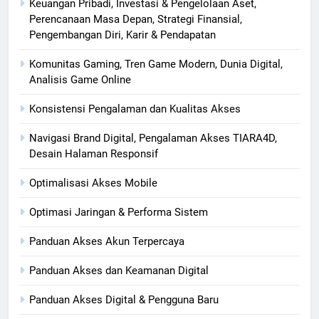
Keuangan Pribadi, Investasi & Pengelolaan Aset,
Perencanaan Masa Depan, Strategi Finansial,
Pengembangan Diri, Karir & Pendapatan
Komunitas Gaming, Tren Game Modern, Dunia Digital,
Analisis Game Online
Konsistensi Pengalaman dan Kualitas Akses
Navigasi Brand Digital, Pengalaman Akses TIARA4D,
Desain Halaman Responsif
Optimalisasi Akses Mobile
Optimasi Jaringan & Performa Sistem
Panduan Akses Akun Terpercaya
Panduan Akses dan Keamanan Digital
Panduan Akses Digital & Pengguna Baru