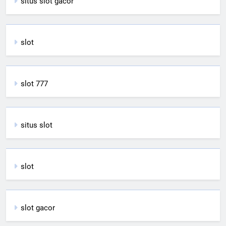
situs slot gacor
slot
slot 777
situs slot
slot
slot gacor