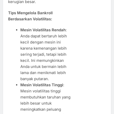
kerugian besar.
Tips Mengelola Bankroll
Berdasarkan Volatilitas:
Mesin Volatilitas Rendah
:
Anda dapat bertaruh lebih
kecil dengan mesin ini
karena kemenangan lebih
sering terjadi, tetapi lebih
kecil. Ini memungkinkan
Anda untuk bermain lebih
lama dan menikmati lebih
banyak putaran.
Mesin Volatilitas Tinggi
:
Mesin volatilitas tinggi
membutuhkan taruhan yang
lebih besar untuk
meningkatkan peluang