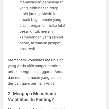
menawarkan pembayaran
yang lebih besar, tetapi
lebih jarang. Mesin ini
cocok bagi pemain yang
siap mengambil risiko lebih
besar untuk meraih
kemenangan yang sangat
besar, termasuk jackpot
progresif.
Memahami volatilitas mesin slot
yang Anda pilih sangat penting
untuk mengelola anggaran Anda
dan memilih mesin yang sesuai
dengan gaya bermain Anda.
2.
Mengapa Memahami
Volatilitas Itu Penting?