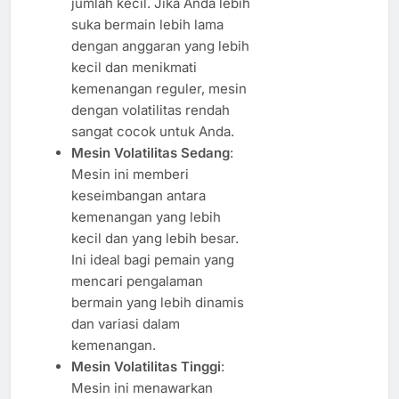
jumlah kecil. Jika Anda lebih
suka bermain lebih lama
dengan anggaran yang lebih
kecil dan menikmati
kemenangan reguler, mesin
dengan volatilitas rendah
sangat cocok untuk Anda.
Mesin Volatilitas Sedang
:
Mesin ini memberi
keseimbangan antara
kemenangan yang lebih
kecil dan yang lebih besar.
Ini ideal bagi pemain yang
mencari pengalaman
bermain yang lebih dinamis
dan variasi dalam
kemenangan.
Mesin Volatilitas Tinggi
:
Mesin ini menawarkan