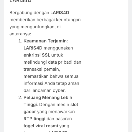
LARIS4D
Bergabung dengan
LARIS4D
memberikan berbagai keuntungan
yang menguntungkan, di
antaranya:
Keamanan Terjamin
:
LARIS4D
menggunakan
enkripsi SSL
untuk
melindungi data pribadi dan
transaksi pemain,
memastikan bahwa semua
informasi Anda tetap aman
dari ancaman cyber.
Peluang Menang Lebih
Tinggi
: Dengan mesin
slot
gacor
yang menawarkan
RTP tinggi
dan pasaran
togel viral resmi
yang