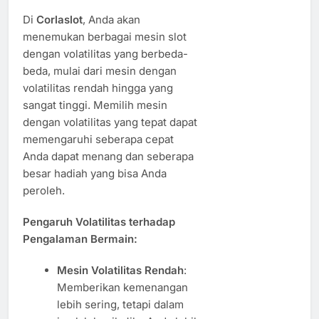
Di
Corlaslot
, Anda akan
menemukan berbagai mesin slot
dengan volatilitas yang berbeda-
beda, mulai dari mesin dengan
volatilitas rendah hingga yang
sangat tinggi. Memilih mesin
dengan volatilitas yang tepat dapat
memengaruhi seberapa cepat
Anda dapat menang dan seberapa
besar hadiah yang bisa Anda
peroleh.
Pengaruh Volatilitas terhadap
Pengalaman Bermain:
Mesin Volatilitas Rendah
:
Memberikan kemenangan
lebih sering, tetapi dalam