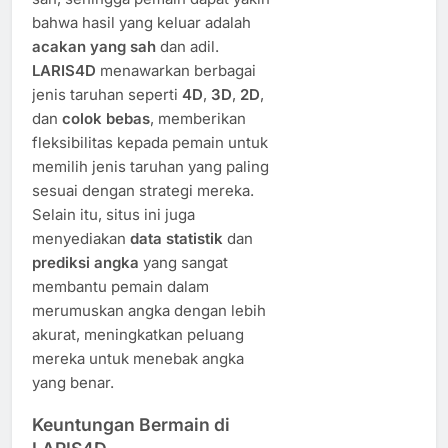
bahwa hasil yang keluar adalah
acakan yang sah
dan adil.
LARIS4D
menawarkan berbagai
jenis taruhan seperti
4D
,
3D
,
2D
,
dan
colok bebas
, memberikan
fleksibilitas kepada pemain untuk
memilih jenis taruhan yang paling
sesuai dengan strategi mereka.
Selain itu, situs ini juga
menyediakan
data statistik
dan
prediksi angka
yang sangat
membantu pemain dalam
merumuskan angka dengan lebih
akurat, meningkatkan peluang
mereka untuk menebak angka
yang benar.
Keuntungan Bermain di