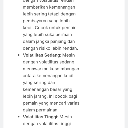
dengan volatilitas rendah
memberikan kemenangan
lebih sering tetapi dengan
pembayaran yang lebih
kecil. Cocok untuk pemain
yang lebih suka bermain
dalam jangka panjang dan
dengan risiko lebih rendah.
Volatilitas Sedang
: Mesin
dengan volatilitas sedang
menawarkan keseimbangan
antara kemenangan kecil
yang sering dan
kemenangan besar yang
lebih jarang. Ini cocok bagi
pemain yang mencari variasi
dalam permainan.
Volatilitas Tinggi
: Mesin
dengan volatilitas tinggi