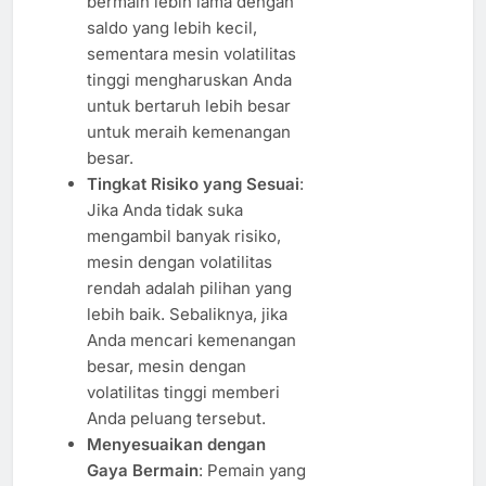
bermain lebih lama dengan
saldo yang lebih kecil,
sementara mesin volatilitas
tinggi mengharuskan Anda
untuk bertaruh lebih besar
untuk meraih kemenangan
besar.
Tingkat Risiko yang Sesuai
:
Jika Anda tidak suka
mengambil banyak risiko,
mesin dengan volatilitas
rendah adalah pilihan yang
lebih baik. Sebaliknya, jika
Anda mencari kemenangan
besar, mesin dengan
volatilitas tinggi memberi
Anda peluang tersebut.
Menyesuaikan dengan
Gaya Bermain
: Pemain yang