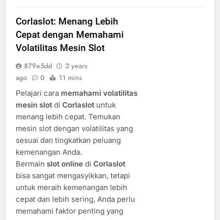
Corlaslot: Menang Lebih
Cepat dengan Memahami
Volatilitas Mesin Slot
879e5dd
2 years
ago
0
11 mins
Pelajari cara
memahami volatilitas
mesin slot
di
Corlaslot
untuk
menang lebih cepat. Temukan
mesin slot dengan volatilitas yang
sesuai dan tingkatkan peluang
kemenangan Anda.
Bermain
slot online
di
Corlaslot
bisa sangat mengasyikkan, tetapi
untuk meraih kemenangan lebih
cepat dan lebih sering, Anda perlu
memahami faktor penting yang