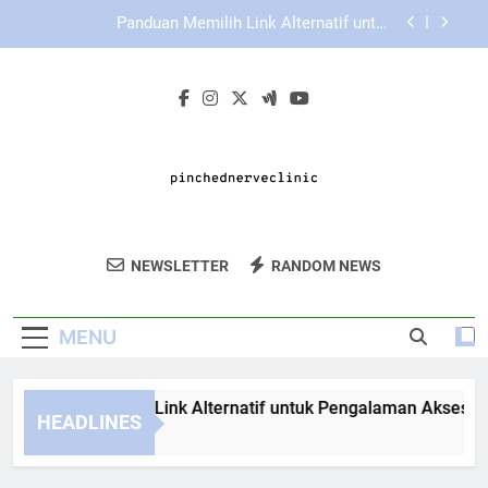
Skip
KAYA787 Alternatif dengan Alur Navigasi yang
to
Lebih Terorganisir
content
KAYA787 Alternatif melalui Desktop dengan
Proses Akses yang Lebih Nyaman
Panduan Memilih Link Alternatif untuk
Pengalaman Akses yang Lebih Nyaman dan Aman
Panduan Memilih Link Alternatif untuk
Pengalaman Akses yang Lebih Nyaman dan Aman
KAYA787 Alternatif dengan Alur Navigasi yang
Lebih Terorganisir
Pinched Nerve
Solusi Bagi Anda Yang Menderita Nyeri
KAYA787 Alternatif melalui Desktop dengan
NEWSLETTER
RANDOM NEWS
Clinic
Proses Akses yang Lebih Nyaman
Saraf Terjepit Di Pinched Nerve Clinic.
Layanan Profesional Untuk Kesehatan Saraf
MENU
Anda.
nduan Memilih Link Alternatif untuk Pengalaman Akses yan
HEADLINES
Weeks Ago