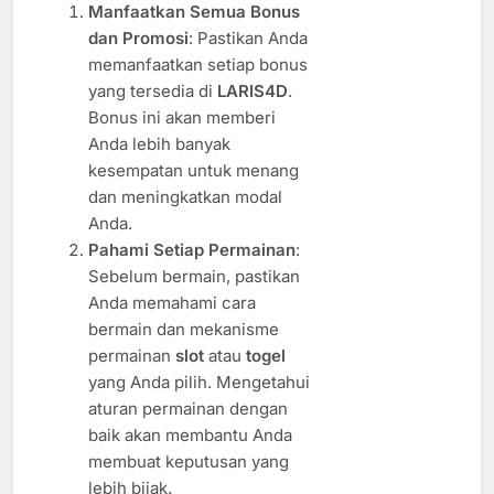
Manfaatkan Semua Bonus
dan Promosi
: Pastikan Anda
memanfaatkan setiap bonus
yang tersedia di
LARIS4D
.
Bonus ini akan memberi
Anda lebih banyak
kesempatan untuk menang
dan meningkatkan modal
Anda.
Pahami Setiap Permainan
:
Sebelum bermain, pastikan
Anda memahami cara
bermain dan mekanisme
permainan
slot
atau
togel
yang Anda pilih. Mengetahui
aturan permainan dengan
baik akan membantu Anda
membuat keputusan yang
lebih bijak.