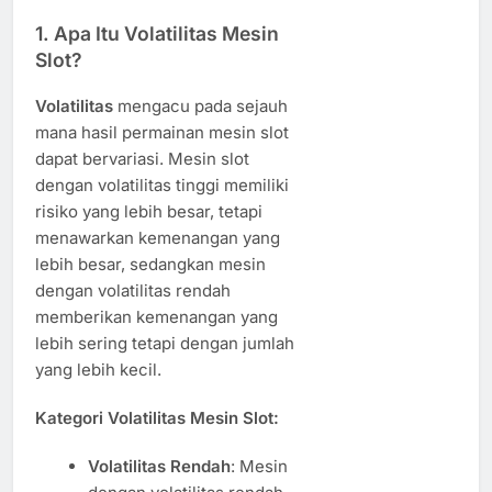
1.
Apa Itu Volatilitas Mesin
Slot?
Volatilitas
mengacu pada sejauh
mana hasil permainan mesin slot
dapat bervariasi. Mesin slot
dengan volatilitas tinggi memiliki
risiko yang lebih besar, tetapi
menawarkan kemenangan yang
lebih besar, sedangkan mesin
dengan volatilitas rendah
memberikan kemenangan yang
lebih sering tetapi dengan jumlah
yang lebih kecil.
Kategori Volatilitas Mesin Slot:
Volatilitas Rendah
: Mesin