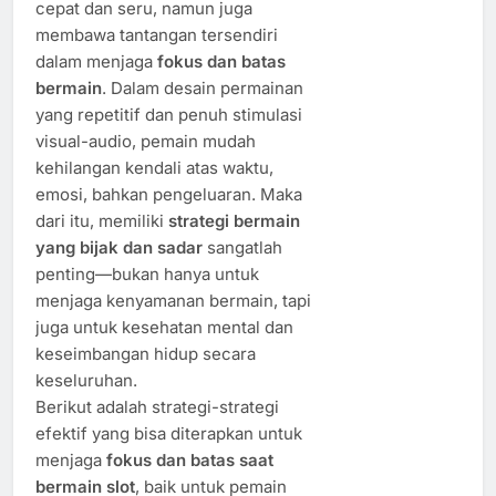
cepat dan seru, namun juga
membawa tantangan tersendiri
dalam menjaga
fokus dan batas
bermain
. Dalam desain permainan
yang repetitif dan penuh stimulasi
visual-audio, pemain mudah
kehilangan kendali atas waktu,
emosi, bahkan pengeluaran. Maka
dari itu, memiliki
strategi bermain
yang bijak dan sadar
sangatlah
penting—bukan hanya untuk
menjaga kenyamanan bermain, tapi
juga untuk kesehatan mental dan
keseimbangan hidup secara
keseluruhan.
Berikut adalah strategi-strategi
efektif yang bisa diterapkan untuk
menjaga
fokus dan batas saat
bermain slot
, baik untuk pemain