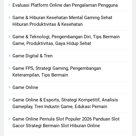
Evaluasi Platform Online dan Pengalaman Pengguna
Game & Hiburan Kesehatan Mental Gaming Sehat
Hiburan Produktivitas & Kesehatan
Game & Teknologi, Pengembangan Diri, Tips Bermain
Game, Produktivitas, Gaya Hidup Sehat
Game Digital & Tren
Game FPS, Strategi Gaming, Pengembangan
Keterampilan, Tips Bermain
Game Online
Game Online & Esports, Strategi Kompetitif, Analisis
Gameplay, Tren Industri Game, Edukasi Pemain
Game Online Pemula Slot Populer 2026 Panduan Slot
Gacor Strategi Bermain Slot Hiburan Online