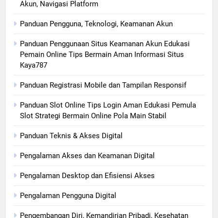
Akun, Navigasi Platform
Panduan Pengguna, Teknologi, Keamanan Akun
Panduan Penggunaan Situs Keamanan Akun Edukasi
Pemain Online Tips Bermain Aman Informasi Situs
Kaya787
Panduan Registrasi Mobile dan Tampilan Responsif
Panduan Slot Online Tips Login Aman Edukasi Pemula
Slot Strategi Bermain Online Pola Main Stabil
Panduan Teknis & Akses Digital
Pengalaman Akses dan Keamanan Digital
Pengalaman Desktop dan Efisiensi Akses
Pengalaman Pengguna Digital
Pengembangan Diri, Kemandirian Pribadi, Kesehatan