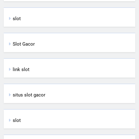
slot
Slot Gacor
link slot
situs slot gacor
slot