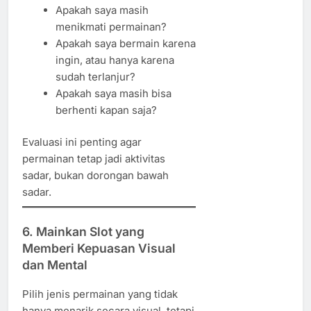
Apakah saya masih
menikmati permainan?
Apakah saya bermain karena
ingin, atau hanya karena
sudah terlanjur?
Apakah saya masih bisa
berhenti kapan saja?
Evaluasi ini penting agar
permainan tetap jadi aktivitas
sadar, bukan dorongan bawah
sadar.
6. Mainkan Slot yang
Memberi Kepuasan Visual
dan Mental
Pilih jenis permainan yang tidak
hanya menarik secara visual, tetapi