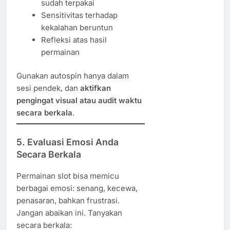
sudah terpakai
Sensitivitas terhadap
kekalahan beruntun
Refleksi atas hasil
permainan
Gunakan autospin hanya dalam
sesi pendek, dan
aktifkan
pengingat visual atau audit waktu
secara berkala
.
5. Evaluasi Emosi Anda
Secara Berkala
Permainan slot bisa memicu
berbagai emosi: senang, kecewa,
penasaran, bahkan frustrasi.
Jangan abaikan ini. Tanyakan
secara berkala: