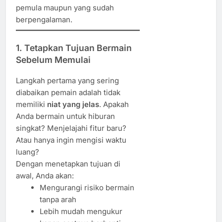
pemula maupun yang sudah
berpengalaman.
1. Tetapkan Tujuan Bermain
Sebelum Memulai
Langkah pertama yang sering
diabaikan pemain adalah tidak
memiliki
niat yang jelas
. Apakah
Anda bermain untuk hiburan
singkat? Menjelajahi fitur baru?
Atau hanya ingin mengisi waktu
luang?
Dengan menetapkan tujuan di
awal, Anda akan:
Mengurangi risiko bermain
tanpa arah
Lebih mudah mengukur