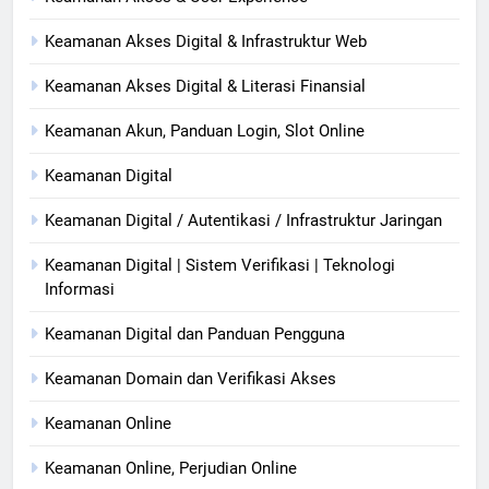
Keamanan Akses Digital & Infrastruktur Web
Keamanan Akses Digital & Literasi Finansial
Keamanan Akun, Panduan Login, Slot Online
Keamanan Digital
Keamanan Digital / Autentikasi / Infrastruktur Jaringan
Keamanan Digital | Sistem Verifikasi | Teknologi
Informasi
Keamanan Digital dan Panduan Pengguna
Keamanan Domain dan Verifikasi Akses
Keamanan Online
Keamanan Online, Perjudian Online