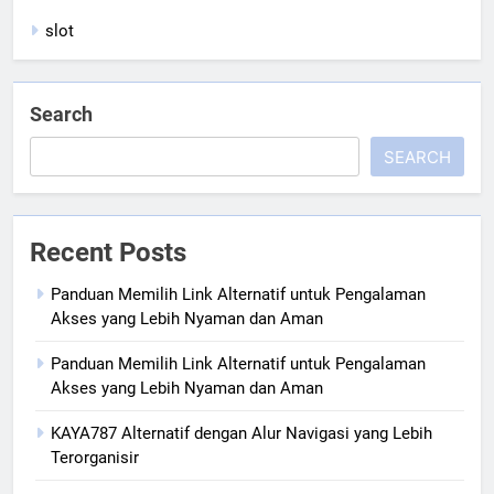
slot
Search
SEARCH
Recent Posts
Panduan Memilih Link Alternatif untuk Pengalaman
Akses yang Lebih Nyaman dan Aman
Panduan Memilih Link Alternatif untuk Pengalaman
Akses yang Lebih Nyaman dan Aman
KAYA787 Alternatif dengan Alur Navigasi yang Lebih
Terorganisir