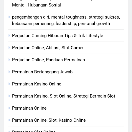
Mental, Hubungan Sosial
pengembangan diri, mental toughness, strategi sukses,
kebiasaan pemenang, leadership, personal growth
Perjudian Gaming Hiburan Tips & Trik Lifestyle
Perjudian Online, Afiliasi, Slot Games
Perjudian Online, Panduan Permainan
Permainan Bertanggung Jawab
Permainan Kasino Online
Permainan Kasino, Slot Online, Strategi Bermain Slot
Permainan Online
Permainan Online, Slot, Kasino Online