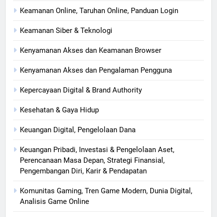
Keamanan Online, Taruhan Online, Panduan Login
Keamanan Siber & Teknologi
Kenyamanan Akses dan Keamanan Browser
Kenyamanan Akses dan Pengalaman Pengguna
Kepercayaan Digital & Brand Authority
Kesehatan & Gaya Hidup
Keuangan Digital, Pengelolaan Dana
Keuangan Pribadi, Investasi & Pengelolaan Aset,
Perencanaan Masa Depan, Strategi Finansial,
Pengembangan Diri, Karir & Pendapatan
Komunitas Gaming, Tren Game Modern, Dunia Digital,
Analisis Game Online