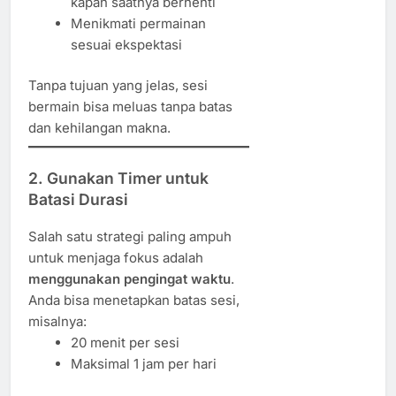
kapan saatnya berhenti
Menikmati permainan
sesuai ekspektasi
Tanpa tujuan yang jelas, sesi
bermain bisa meluas tanpa batas
dan kehilangan makna.
2. Gunakan Timer untuk
Batasi Durasi
Salah satu strategi paling ampuh
untuk menjaga fokus adalah
menggunakan pengingat waktu
.
Anda bisa menetapkan batas sesi,
misalnya:
20 menit per sesi
Maksimal 1 jam per hari