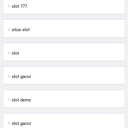
slot 777
situs slot
slot
slot gacor
slot demo
slot gacor