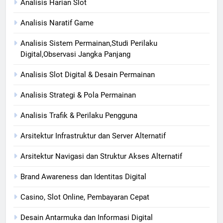
Analisis Harian Slot
Analisis Naratif Game
Analisis Sistem Permainan,Studi Perilaku
Digital,Observasi Jangka Panjang
Analisis Slot Digital & Desain Permainan
Analisis Strategi & Pola Permainan
Analisis Trafik & Perilaku Pengguna
Arsitektur Infrastruktur dan Server Alternatif
Arsitektur Navigasi dan Struktur Akses Alternatif
Brand Awareness dan Identitas Digital
Casino, Slot Online, Pembayaran Cepat
Desain Antarmuka dan Informasi Digital