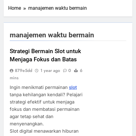
Home
manajemen waktu bermain
manajemen waktu bermain
Strategi Bermain Slot untuk
Menjaga Fokus dan Batas
879e5dd
1 year ago
0
6
mins
Ingin menikmati permainan
slot
tanpa kehilangan kendali? Pelajari
strategi efektif untuk menjaga
fokus dan membatasi permainan
agar tetap sehat dan
menyenangkan.
Slot digital menawarkan hiburan