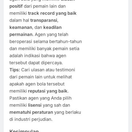
positif
dari pemain lain dan
memiliki
track record yang baik
dalam hal
transparansi
,
keamanan
, dan
keadilan
permainan
. Agen yang telah
beroperasi selama bertahun-tahun
dan memiliki banyak pemain setia
adalah indikasi bahwa agen
tersebut dapat dipercaya.
Tips:
Cari ulasan atau testimoni
dari pemain lain untuk melihat
apakah agen bola tersebut
memiliki
reputasi yang baik
.
Pastikan agen yang Anda pilih
memiliki
lisensi
yang sah dan
mematuhi peraturan
yang berlaku
di industri perjudian.
Kesimpulan