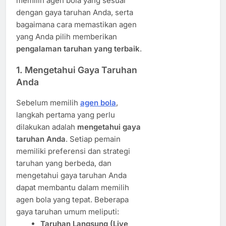
memilih agen bola yang sesuai
dengan gaya taruhan Anda, serta
bagaimana cara memastikan agen
yang Anda pilih memberikan
pengalaman taruhan yang terbaik
.
1.
Mengetahui Gaya Taruhan
Anda
Sebelum memilih
agen bola
,
langkah pertama yang perlu
dilakukan adalah
mengetahui gaya
taruhan Anda
. Setiap pemain
memiliki preferensi dan strategi
taruhan yang berbeda, dan
mengetahui gaya taruhan Anda
dapat membantu dalam memilih
agen bola yang tepat. Beberapa
gaya taruhan umum meliputi:
Taruhan Langsung (Live