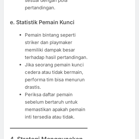
sesuai dengan pola
pertandingan.
e. Statistik Pemain Kunci
Pemain bintang seperti
striker dan playmaker
memiliki dampak besar
terhadap hasil pertandingan.
Jika seorang pemain kunci
cedera atau tidak bermain,
performa tim bisa menurun
drastis.
Periksa daftar pemain
sebelum bertaruh untuk
memastikan apakah pemain
inti tersedia atau tidak.