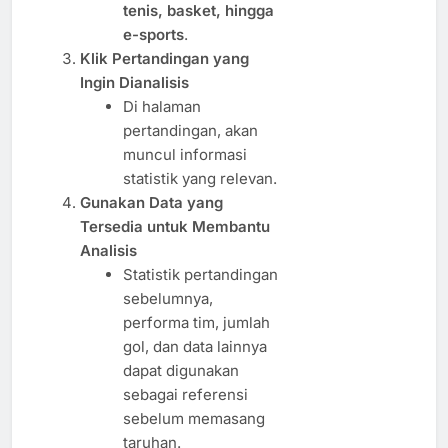
tenis, basket, hingga
e-sports
.
Klik Pertandingan yang
Ingin Dianalisis
Di halaman
pertandingan, akan
muncul informasi
statistik yang relevan.
Gunakan Data yang
Tersedia untuk Membantu
Analisis
Statistik pertandingan
sebelumnya,
performa tim, jumlah
gol, dan data lainnya
dapat digunakan
sebagai referensi
sebelum memasang
taruhan.