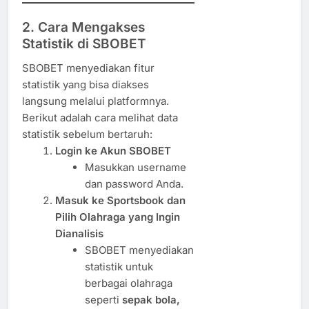
2. Cara Mengakses
Statistik di SBOBET
SBOBET menyediakan fitur
statistik yang bisa diakses
langsung melalui platformnya.
Berikut adalah cara melihat data
statistik sebelum bertaruh:
Login ke Akun SBOBET
Masukkan username
dan password Anda.
Masuk ke Sportsbook dan
Pilih Olahraga yang Ingin
Dianalisis
SBOBET menyediakan
statistik untuk
berbagai olahraga
seperti
sepak bola,