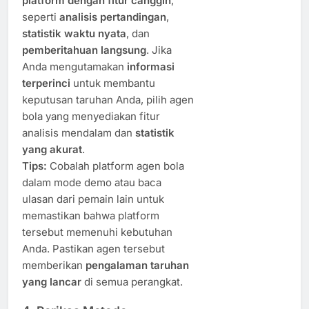
platform dengan fitur canggih
,
seperti
analisis pertandingan
,
statistik waktu nyata
, dan
pemberitahuan langsung
. Jika
Anda mengutamakan
informasi
terperinci
untuk membantu
keputusan taruhan Anda, pilih agen
bola yang menyediakan fitur
analisis mendalam dan
statistik
yang akurat
.
Tips:
Cobalah platform agen bola
dalam mode demo atau baca
ulasan dari pemain lain untuk
memastikan bahwa platform
tersebut memenuhi kebutuhan
Anda. Pastikan agen tersebut
memberikan
pengalaman taruhan
yang lancar
di semua perangkat.