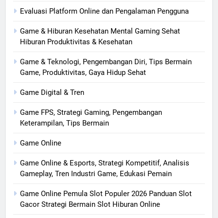
Evaluasi Platform Online dan Pengalaman Pengguna
Game & Hiburan Kesehatan Mental Gaming Sehat
Hiburan Produktivitas & Kesehatan
Game & Teknologi, Pengembangan Diri, Tips Bermain
Game, Produktivitas, Gaya Hidup Sehat
Game Digital & Tren
Game FPS, Strategi Gaming, Pengembangan
Keterampilan, Tips Bermain
Game Online
Game Online & Esports, Strategi Kompetitif, Analisis
Gameplay, Tren Industri Game, Edukasi Pemain
Game Online Pemula Slot Populer 2026 Panduan Slot
Gacor Strategi Bermain Slot Hiburan Online