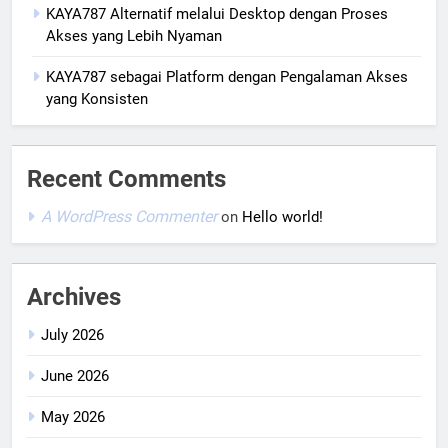
KAYA787 Alternatif melalui Desktop dengan Proses
Akses yang Lebih Nyaman
KAYA787 sebagai Platform dengan Pengalaman Akses
yang Konsisten
Recent Comments
A WordPress Commenter
on
Hello world!
Archives
July 2026
June 2026
May 2026