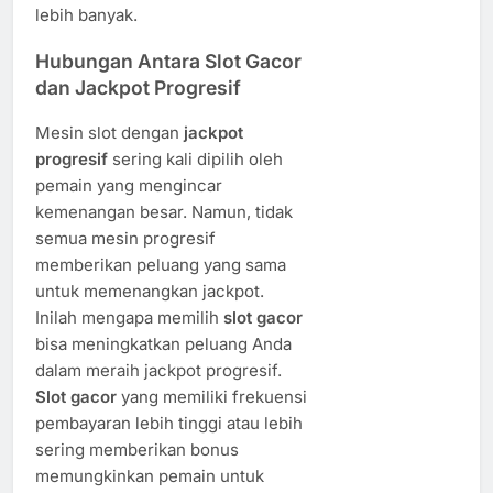
lebih banyak.
Hubungan Antara Slot Gacor
dan Jackpot Progresif
Mesin slot dengan
jackpot
progresif
sering kali dipilih oleh
pemain yang mengincar
kemenangan besar. Namun, tidak
semua mesin progresif
memberikan peluang yang sama
untuk memenangkan jackpot.
Inilah mengapa memilih
slot gacor
bisa meningkatkan peluang Anda
dalam meraih jackpot progresif.
Slot gacor
yang memiliki frekuensi
pembayaran lebih tinggi atau lebih
sering memberikan bonus
memungkinkan pemain untuk