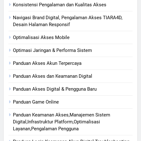
Konsistensi Pengalaman dan Kualitas Akses
Navigasi Brand Digital, Pengalaman Akses TIARA4D,
Desain Halaman Responsif
Optimalisasi Akses Mobile
Optimasi Jaringan & Performa Sistem
Panduan Akses Akun Terpercaya
Panduan Akses dan Keamanan Digital
Panduan Akses Digital & Pengguna Baru
Panduan Game Online
Panduan Keamanan Akses,Manajemen Sistem
Digital,Infrastruktur Platform,Optimalisasi
Layanan,Pengalaman Pengguna