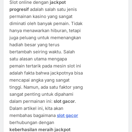
Slot online dengan
jackpot
progresif
adalah salah satu jenis
permainan kasino yang sangat
diminati oleh banyak pemain. Tidak
hanya menawarkan hiburan, tetapi
juga peluang untuk memenangkan
hadiah besar yang terus
bertambah seiring waktu. Salah
satu alasan utama mengapa
pemain tertarik pada mesin slot ini
adalah fakta bahwa jackpotnya bisa
mencapai angka yang sangat
tinggi. Namun, ada satu faktor yang
sangat penting untuk dipahami
dalam permainan ini:
slot gacor
.
Dalam artikel ini, kita akan
membahas bagaimana
slot gacor
berhubungan dengan
keberhasilan meraih jackpot