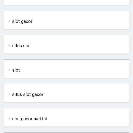
slot gacor
situs slot
slot
situs slot gacor
slot gacor hari ini