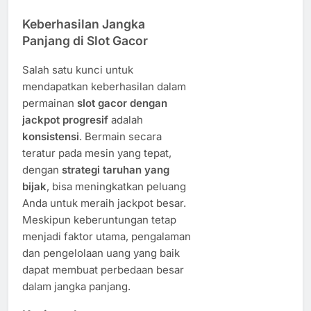
Keberhasilan Jangka
Panjang di Slot Gacor
Salah satu kunci untuk
mendapatkan keberhasilan dalam
permainan
slot gacor dengan
jackpot progresif
adalah
konsistensi
. Bermain secara
teratur pada mesin yang tepat,
dengan
strategi taruhan yang
bijak
, bisa meningkatkan peluang
Anda untuk meraih jackpot besar.
Meskipun keberuntungan tetap
menjadi faktor utama, pengalaman
dan pengelolaan uang yang baik
dapat membuat perbedaan besar
dalam jangka panjang.