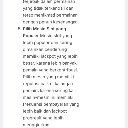
terjebak dalam permainan
yang tidak terkendali dan
tetap menikmati permainan
dengan penuh kesenangan.
Pilih Mesin Slot yang
Populer
Mesin slot yang
lebih populer dan sering
dimainkan cenderung
memiliki jackpot yang lebih
besar, karena lebih banyak
pemain yang berkontribusi.
Pilih mesin yang memiliki
reputasi baik di kalangan
pemain, karena sering kali
mesin-mesin ini memiliki
frekuensi pembayaran yang
lebih baik dan jackpot
progresif yang lebih
menggiurkan.