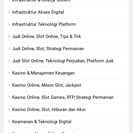
Infrastruktur Akses Digital
Infrastruktur Teknologi Platform
Judi Online, Slot Online, Tips & Trik
Judi Online, Slot, Strategi Permainan
Judi Slot Online, Teknologi Perjudian, Platform Judi
Kasino & Manajemen Keuangan
Kasino Online, Mesin Slot, Jackpot
Kasino Online, Slot Games, RTP, Strategi Permainan
Kasino Online, Slot, Hiburan dan Aksi
Keamanan & Teknologi Digital