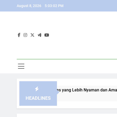
Skip
August 8, 2026
5:03:03 PM
to
content
Pin
Solusi Bag
tuk Pengalaman Akses yang Lebih Nyaman dan Aman
Pan
2 We
HEADLINES