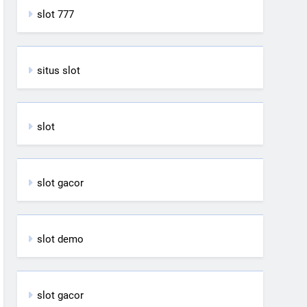
slot 777
situs slot
slot
slot gacor
slot demo
slot gacor