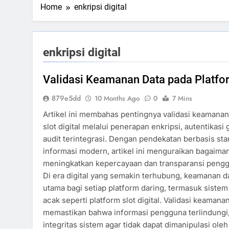
Home
enkripsi digital
enkripsi digital
Validasi Keamanan Data pada Platfor
879e5dd
10 Months Ago
0
7 Mins
Artikel ini membahas pentingnya validasi keamanan
slot digital melalui penerapan enkripsi, autentikasi
audit terintegrasi. Dengan pendekatan berbasis s
informasi modern, artikel ini menguraikan bagaiman
meningkatkan kepercayaan dan transparansi peng
Di era digital yang semakin terhubung, keamanan d
utama bagi setiap platform daring, termasuk sistem
acak seperti platform slot digital. Validasi keamana
memastikan bahwa informasi pengguna terlindungi,
integritas sistem agar tidak dapat dimanipulasi oleh