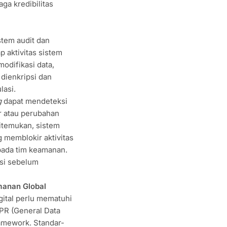
ga kredibilitas
stem audit dan
p aktivitas sistem
odifikasi data,
 dienkripsi dan
lasi.
g
dapat mendeteksi
ar atau perubahan
itemukan, sistem
 memblokir aktivitas
pada tim keamanan.
asi sebelum
manan Global
ital perlu mematuhi
DPR (General Data
ramework. Standar-