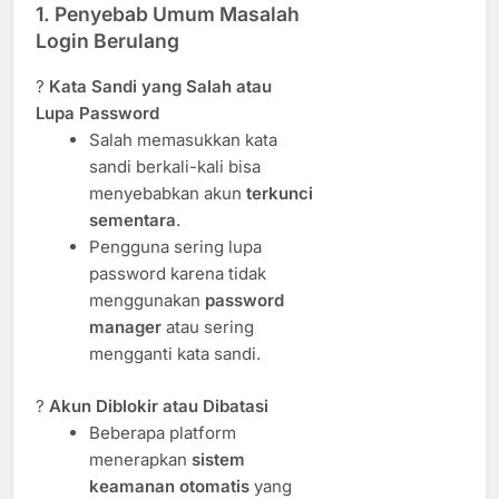
1. Penyebab Umum Masalah
Login Berulang
?
Kata Sandi yang Salah atau
Lupa Password
Salah memasukkan kata
sandi berkali-kali bisa
menyebabkan akun
terkunci
sementara
.
Pengguna sering lupa
password karena tidak
menggunakan
password
manager
atau sering
mengganti kata sandi.
?
Akun Diblokir atau Dibatasi
Beberapa platform
menerapkan
sistem
keamanan otomatis
yang