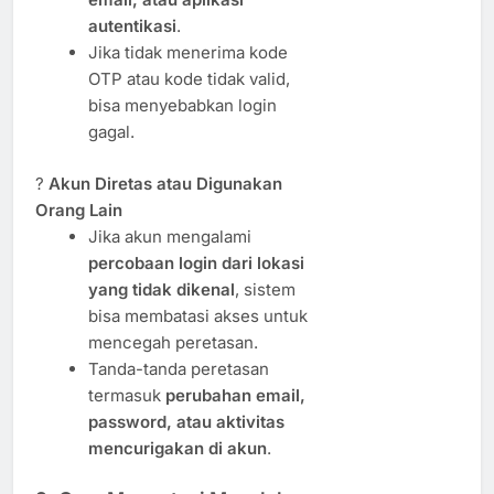
autentikasi
.
Jika tidak menerima kode
OTP atau kode tidak valid,
bisa menyebabkan login
gagal.
?
Akun Diretas atau Digunakan
Orang Lain
Jika akun mengalami
percobaan login dari lokasi
yang tidak dikenal
, sistem
bisa membatasi akses untuk
mencegah peretasan.
Tanda-tanda peretasan
termasuk
perubahan email,
password, atau aktivitas
mencurigakan di akun
.