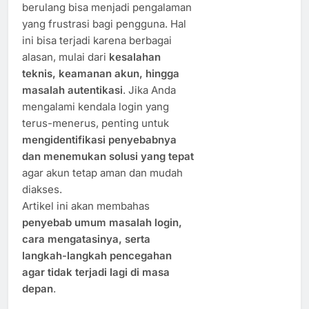
berulang bisa menjadi pengalaman
yang frustrasi bagi pengguna. Hal
ini bisa terjadi karena berbagai
alasan, mulai dari
kesalahan
teknis, keamanan akun, hingga
masalah autentikasi
. Jika Anda
mengalami kendala login yang
terus-menerus, penting untuk
mengidentifikasi penyebabnya
dan menemukan solusi yang tepat
agar akun tetap aman dan mudah
diakses.
Artikel ini akan membahas
penyebab umum masalah login,
cara mengatasinya, serta
langkah-langkah pencegahan
agar tidak terjadi lagi di masa
depan
.