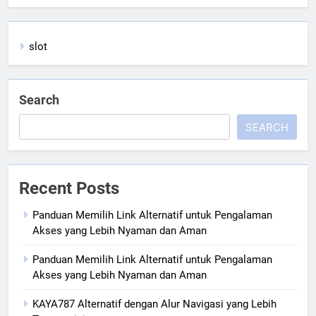
slot
Search
SEARCH
Recent Posts
Panduan Memilih Link Alternatif untuk Pengalaman
Akses yang Lebih Nyaman dan Aman
Panduan Memilih Link Alternatif untuk Pengalaman
Akses yang Lebih Nyaman dan Aman
KAYA787 Alternatif dengan Alur Navigasi yang Lebih