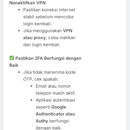
Nonaktifkan VPN
Pastikan koneksi internet
stabil sebelum mencoba
login kembali.
Jika menggunakan
VPN
atau proxy
, coba matikan
dan login kembali.
Pastikan 2FA Berfungsi dengan
Baik
Jika tidak menerima kode
OTP, cek apakah:
Email atau nomor
telepon masih aktif.
Aplikasi autentikasi
seperti
Google
Authenticator atau
Authy
berfungsi
dengan baik.