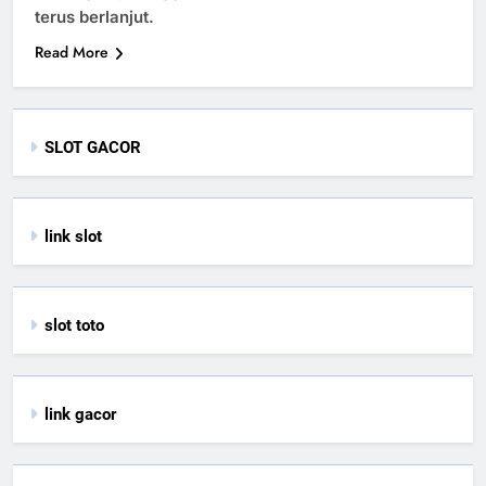
terus berlanjut.
Read More
SLOT GACOR
link slot
slot toto
link gacor