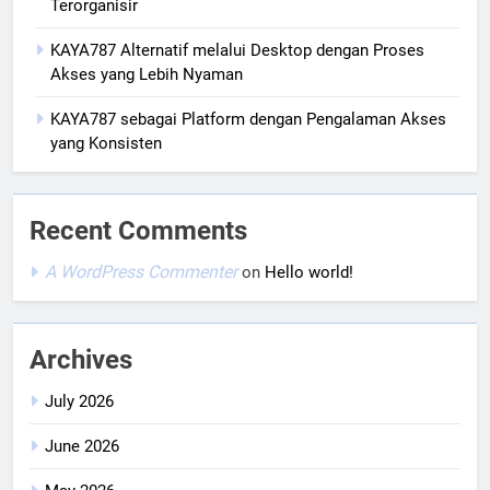
Terorganisir
KAYA787 Alternatif melalui Desktop dengan Proses
Akses yang Lebih Nyaman
KAYA787 sebagai Platform dengan Pengalaman Akses
yang Konsisten
Recent Comments
A WordPress Commenter
on
Hello world!
Archives
July 2026
June 2026