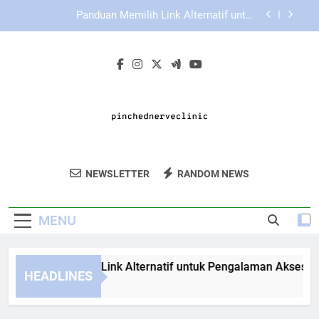
Skip
KAYA787 Alternatif dengan Alur Navigasi yang
to
Lebih Terorganisir
content
KAYA787 Alternatif melalui Desktop dengan
Proses Akses yang Lebih Nyaman
Panduan Memilih Link Alternatif untuk
Pengalaman Akses yang Lebih Nyaman dan Aman
Panduan Memilih Link Alternatif untuk
Pengalaman Akses yang Lebih Nyaman dan Aman
KAYA787 Alternatif dengan Alur Navigasi yang
Lebih Terorganisir
Pinched Nerve
Solusi Bagi Anda Yang Menderita Nyeri
KAYA787 Alternatif melalui Desktop dengan
NEWSLETTER
RANDOM NEWS
Clinic
Proses Akses yang Lebih Nyaman
Saraf Terjepit Di Pinched Nerve Clinic.
Layanan Profesional Untuk Kesehatan Saraf
MENU
Anda.
nduan Memilih Link Alternatif untuk Pengalaman Akses yan
HEADLINES
Weeks Ago