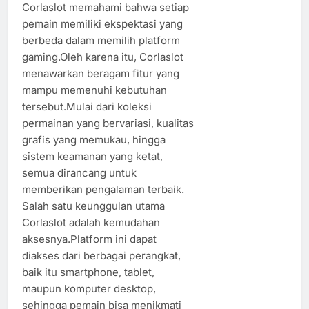
Corlaslot memahami bahwa setiap
pemain memiliki ekspektasi yang
berbeda dalam memilih platform
gaming.Oleh karena itu, Corlaslot
menawarkan beragam fitur yang
mampu memenuhi kebutuhan
tersebut.Mulai dari koleksi
permainan yang bervariasi, kualitas
grafis yang memukau, hingga
sistem keamanan yang ketat,
semua dirancang untuk
memberikan pengalaman terbaik.
Salah satu keunggulan utama
Corlaslot adalah kemudahan
aksesnya.Platform ini dapat
diakses dari berbagai perangkat,
baik itu smartphone, tablet,
maupun komputer desktop,
sehingga pemain bisa menikmati