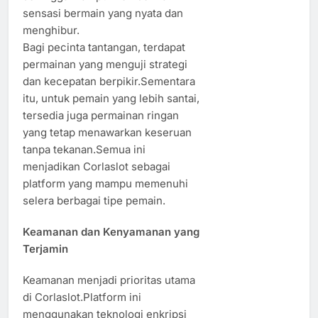
sensasi bermain yang nyata dan
menghibur.
Bagi pecinta tantangan, terdapat
permainan yang menguji strategi
dan kecepatan berpikir.Sementara
itu, untuk pemain yang lebih santai,
tersedia juga permainan ringan
yang tetap menawarkan keseruan
tanpa tekanan.Semua ini
menjadikan Corlaslot sebagai
platform yang mampu memenuhi
selera berbagai tipe pemain.
Keamanan dan Kenyamanan yang
Terjamin
Keamanan menjadi prioritas utama
di Corlaslot.Platform ini
menggunakan teknologi enkripsi