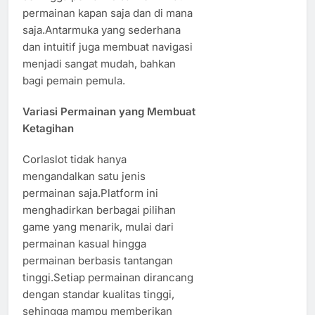
permainan kapan saja dan di mana
saja.Antarmuka yang sederhana
dan intuitif juga membuat navigasi
menjadi sangat mudah, bahkan
bagi pemain pemula.
Variasi Permainan yang Membuat
Ketagihan
Corlaslot tidak hanya
mengandalkan satu jenis
permainan saja.Platform ini
menghadirkan berbagai pilihan
game yang menarik, mulai dari
permainan kasual hingga
permainan berbasis tantangan
tinggi.Setiap permainan dirancang
dengan standar kualitas tinggi,
sehingga mampu memberikan