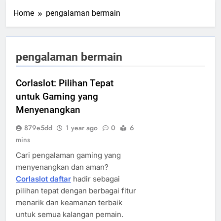
Home
pengalaman bermain
pengalaman bermain
Corlaslot: Pilihan Tepat
untuk Gaming yang
Menyenangkan
879e5dd
1 year ago
0
6
mins
Cari pengalaman gaming yang
menyenangkan dan aman?
Corlaslot daftar
hadir sebagai
pilihan tepat dengan berbagai fitur
menarik dan keamanan terbaik
untuk semua kalangan pemain.