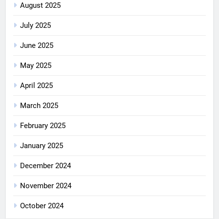
August 2025
July 2025
June 2025
May 2025
April 2025
March 2025
February 2025
January 2025
December 2024
November 2024
October 2024