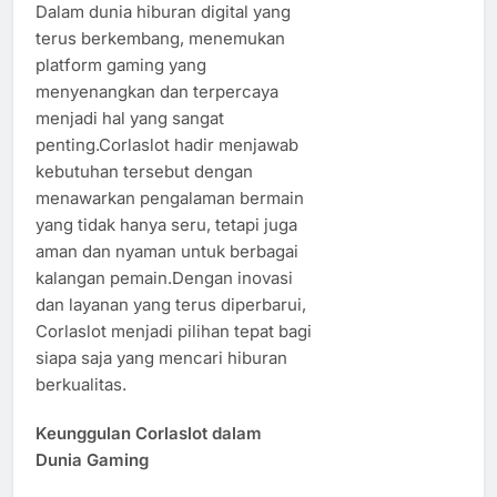
Dalam dunia hiburan digital yang
terus berkembang, menemukan
platform gaming yang
menyenangkan dan terpercaya
menjadi hal yang sangat
penting.Corlaslot hadir menjawab
kebutuhan tersebut dengan
menawarkan pengalaman bermain
yang tidak hanya seru, tetapi juga
aman dan nyaman untuk berbagai
kalangan pemain.Dengan inovasi
dan layanan yang terus diperbarui,
Corlaslot menjadi pilihan tepat bagi
siapa saja yang mencari hiburan
berkualitas.
Keunggulan Corlaslot dalam
Dunia Gaming