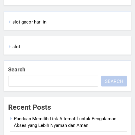
slot gacor hari ini
slot
Search
SEARCH
Recent Posts
Panduan Memilih Link Alternatif untuk Pengalaman
Akses yang Lebih Nyaman dan Aman