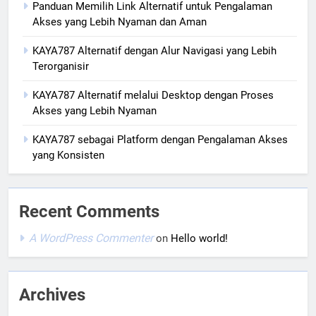
Panduan Memilih Link Alternatif untuk Pengalaman
Akses yang Lebih Nyaman dan Aman
KAYA787 Alternatif dengan Alur Navigasi yang Lebih
Terorganisir
KAYA787 Alternatif melalui Desktop dengan Proses
Akses yang Lebih Nyaman
KAYA787 sebagai Platform dengan Pengalaman Akses
yang Konsisten
Recent Comments
A WordPress Commenter
on
Hello world!
Archives