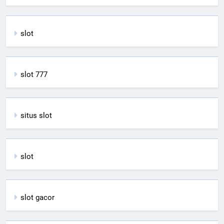
slot
slot 777
situs slot
slot
slot gacor