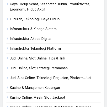
Gaya Hidup Sehat, Kesehatan Tubuh, Produktivitas,
Ergonomi, Hidup Aktif
Hiburan, Teknologi, Gaya Hidup
Infrastruktur & Kinerja Sistem
Infrastruktur Akses Digital
Infrastruktur Teknologi Platform
Judi Online, Slot Online, Tips & Trik
Judi Online, Slot, Strategi Permainan
Judi Slot Online, Teknologi Perjudian, Platform Judi
Kasino & Manajemen Keuangan
Kasino Online, Mesin Slot, Jackpot