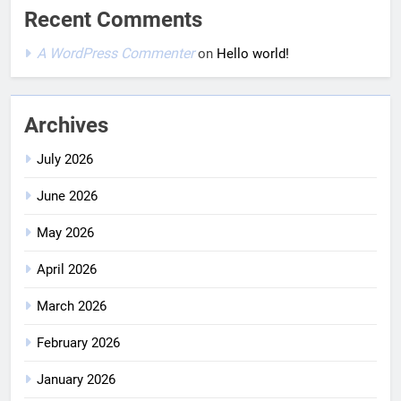
Recent Comments
A WordPress Commenter
on
Hello world!
Archives
July 2026
June 2026
May 2026
April 2026
March 2026
February 2026
January 2026