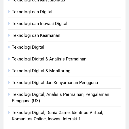
Teknologi dan Aksesibilitas
Teknologi dan Digital
Teknologi dan Inovasi Digital
Teknologi dan Keamanan
Teknologi Digital
Teknologi Digital & Analisis Permainan
Teknologi Digital & Monitoring
Teknologi Digital dan Kenyamanan Pengguna
Teknologi Digital, Analisis Permainan, Pengalaman
Pengguna (UX)
Teknologi Digital, Dunia Game, Identitas Virtual,
Komunitas Online, Inovasi Interaktif