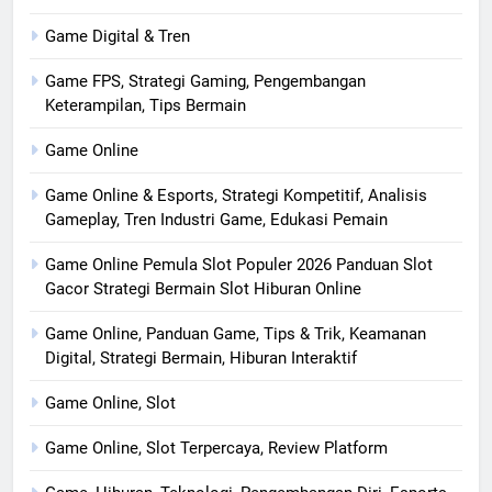
Game Digital & Tren
Game FPS, Strategi Gaming, Pengembangan
Keterampilan, Tips Bermain
Game Online
Game Online & Esports, Strategi Kompetitif, Analisis
Gameplay, Tren Industri Game, Edukasi Pemain
Game Online Pemula Slot Populer 2026 Panduan Slot
Gacor Strategi Bermain Slot Hiburan Online
Game Online, Panduan Game, Tips & Trik, Keamanan
Digital, Strategi Bermain, Hiburan Interaktif
Game Online, Slot
Game Online, Slot Terpercaya, Review Platform