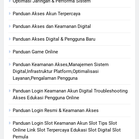
Optimasi Jaringan & Performa Sistem
Panduan Akses Akun Terpercaya
Panduan Akses dan Keamanan Digital
Panduan Akses Digital & Pengguna Baru
Panduan Game Online
Panduan Keamanan Akses,Manajemen Sistem
Digital,Infrastruktur Platform,Optimalisasi
Layanan,Pengalaman Pengguna
Panduan Login Keamanan Akun Digital Troubleshooting
Akses Edukasi Pengguna Online
Panduan Login Resmi & Keamanan Akses
Panduan Login Slot Keamanan Akun Slot Tips Slot
Online Link Slot Terpercaya Edukasi Slot Digital Slot
Pemula