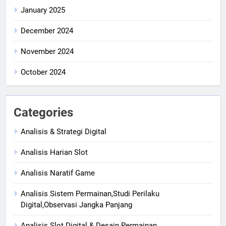
January 2025
December 2024
November 2024
October 2024
Categories
Analisis & Strategi Digital
Analisis Harian Slot
Analisis Naratif Game
Analisis Sistem Permainan,Studi Perilaku
Digital,Observasi Jangka Panjang
Analisis Slot Digital & Desain Permainan