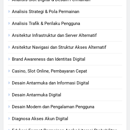
Analisis Strategi & Pola Permainan
Analisis Trafik & Perilaku Pengguna
Arsitektur Infrastruktur dan Server Alternatif
Arsitektur Navigasi dan Struktur Akses Alternatif
Brand Awareness dan Identitas Digital
Casino, Slot Online, Pembayaran Cepat
Desain Antarmuka dan Informasi Digital
Desain Antarmuka Digital
Desain Modern dan Pengalaman Pengguna
Diagnosa Akses Akun Digital