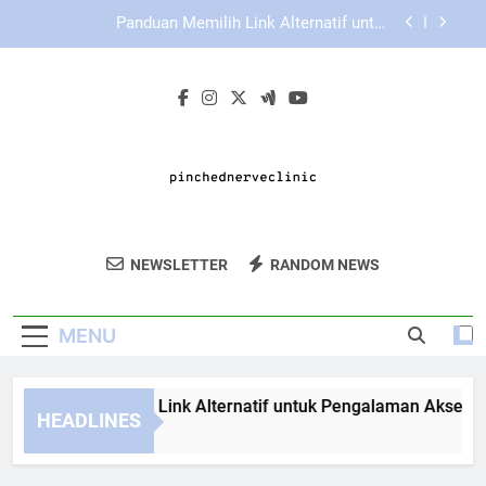
Skip
KAYA787 Alternatif dengan Alur Navigasi yang
to
Lebih Terorganisir
content
KAYA787 Alternatif melalui Desktop dengan
Proses Akses yang Lebih Nyaman
Panduan Memilih Link Alternatif untuk
Pengalaman Akses yang Lebih Nyaman dan Aman
Panduan Memilih Link Alternatif untuk
Pengalaman Akses yang Lebih Nyaman dan Aman
KAYA787 Alternatif dengan Alur Navigasi yang
Lebih Terorganisir
Pinched Nerve
Solusi Bagi Anda Yang Menderita Nyeri
KAYA787 Alternatif melalui Desktop dengan
NEWSLETTER
RANDOM NEWS
Clinic
Proses Akses yang Lebih Nyaman
Saraf Terjepit Di Pinched Nerve Clinic.
Layanan Profesional Untuk Kesehatan Saraf
MENU
Anda.
anduan Memilih Link Alternatif untuk Pengalaman Akses ya
HEADLINES
 Weeks Ago