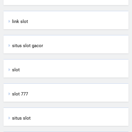
link slot
situs slot gacor
slot
slot 777
situs slot