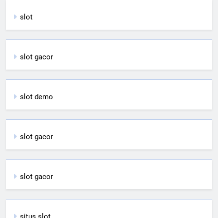
slot
slot gacor
slot demo
slot gacor
slot gacor
situs slot