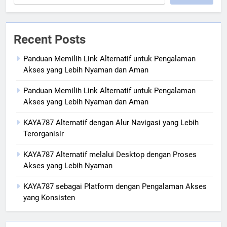
Recent Posts
Panduan Memilih Link Alternatif untuk Pengalaman
Akses yang Lebih Nyaman dan Aman
Panduan Memilih Link Alternatif untuk Pengalaman
Akses yang Lebih Nyaman dan Aman
KAYA787 Alternatif dengan Alur Navigasi yang Lebih
Terorganisir
KAYA787 Alternatif melalui Desktop dengan Proses
Akses yang Lebih Nyaman
KAYA787 sebagai Platform dengan Pengalaman Akses
yang Konsisten