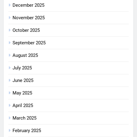
December 2025
November 2025
October 2025
September 2025
August 2025
July 2025
June 2025
May 2025
April 2025
March 2025
February 2025