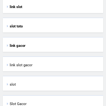
link slot
slot toto
link gacor
link slot gacor
slot
Slot Gacor