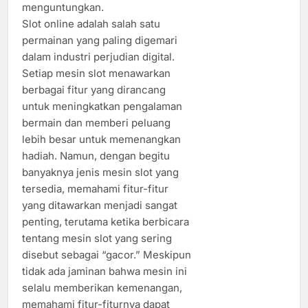
menguntungkan.
Slot online adalah salah satu
permainan yang paling digemari
dalam industri perjudian digital.
Setiap mesin slot menawarkan
berbagai fitur yang dirancang
untuk meningkatkan pengalaman
bermain dan memberi peluang
lebih besar untuk memenangkan
hadiah. Namun, dengan begitu
banyaknya jenis mesin slot yang
tersedia, memahami fitur-fitur
yang ditawarkan menjadi sangat
penting, terutama ketika berbicara
tentang mesin slot yang sering
disebut sebagai “gacor.” Meskipun
tidak ada jaminan bahwa mesin ini
selalu memberikan kemenangan,
memahami fitur-fiturnya dapat