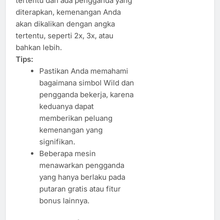
tertentu dan ada pengganda yang
diterapkan, kemenangan Anda
akan dikalikan dengan angka
tertentu, seperti 2x, 3x, atau
bahkan lebih.
Tips:
Pastikan Anda memahami
bagaimana simbol Wild dan
pengganda bekerja, karena
keduanya dapat
memberikan peluang
kemenangan yang
signifikan.
Beberapa mesin
menawarkan pengganda
yang hanya berlaku pada
putaran gratis atau fitur
bonus lainnya.