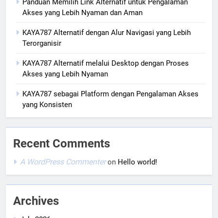
Panduan Memilih Link Alternatif untuk Pengalaman
Akses yang Lebih Nyaman dan Aman
KAYA787 Alternatif dengan Alur Navigasi yang Lebih
Terorganisir
KAYA787 Alternatif melalui Desktop dengan Proses
Akses yang Lebih Nyaman
KAYA787 sebagai Platform dengan Pengalaman Akses
yang Konsisten
Recent Comments
A WordPress Commenter
on
Hello world!
Archives