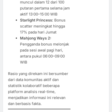
muncul dalam 12 dari 100
putaran pertama selama jam
aktif 13:00–15:00 WIB
Starlight Princess:
Bonus
scatter meningkat hingga
17% pada hari Jumat
Mahjong Ways 2:
Pengganda bonus melonjak
pada sesi awal pagi hari,
antara pukul 06:00–09:00
WIB
Rasio yang direkam ini bersumber
dari data komunitas aktif dan
statistik kolaboratif beberapa
platform analisis real-time,
menjadikan informasi ini relevan
dan berbasis fakta.