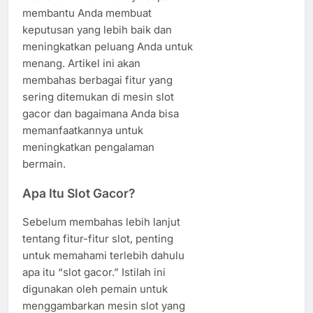
membantu Anda membuat
keputusan yang lebih baik dan
meningkatkan peluang Anda untuk
menang. Artikel ini akan
membahas berbagai fitur yang
sering ditemukan di mesin slot
gacor dan bagaimana Anda bisa
memanfaatkannya untuk
meningkatkan pengalaman
bermain.
Apa Itu Slot Gacor?
Sebelum membahas lebih lanjut
tentang fitur-fitur slot, penting
untuk memahami terlebih dahulu
apa itu “slot gacor.” Istilah ini
digunakan oleh pemain untuk
menggambarkan mesin slot yang