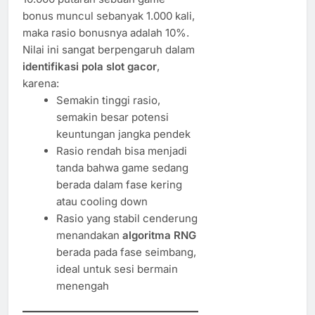
bonus muncul sebanyak 1.000 kali,
maka rasio bonusnya adalah 10%.
Nilai ini sangat berpengaruh dalam
identifikasi pola slot gacor
,
karena:
Semakin tinggi rasio,
semakin besar potensi
keuntungan jangka pendek
Rasio rendah bisa menjadi
tanda bahwa game sedang
berada dalam fase kering
atau cooling down
Rasio yang stabil cenderung
menandakan
algoritma RNG
berada pada fase seimbang,
ideal untuk sesi bermain
menengah