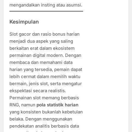
mengandalkan insting atau asumsi.
Kesimpulan
Slot gacor dan rasio bonus harian
menjadi dua aspek yang saling
berkaitan erat dalam ekosistem
permainan digital modern. Dengan
membaca dan memahami data
harian yang tersedia, pemain dapat
lebih cermat dalam memilih waktu
bermain, jenis slot, serta mengatur
ekspektasi secara realistis.
Permainan slot memang berbasis
RNG, namun
pola statistik harian
yang konsisten bukanlah kebetulan
belaka. Dengan menggunakan
pendekatan analitis berbasis data