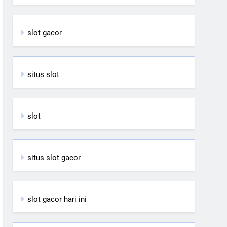
slot gacor
situs slot
slot
situs slot gacor
slot gacor hari ini