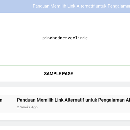
Panduan Memilih Link Alternatif untuk Pengala
KAYA787 Alternatif dengan
KAYA787 Alternatif melalui Desktop d
Panduan Memilih Link Alternatif untuk Pengala
ched Nerve Clinic
Panduan Memilih Link Alternatif untuk Pengala
i Anda Yang Menderita Nyeri Saraf Terjepit Di Pinched Nerve C
KAYA787 Alternatif dengan
SAMPLE PAGE
KAYA787 Alternatif melalui Desktop d
duan Memilih Link Alternatif untuk Pengalaman Akses yang
eks Ago