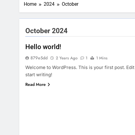
Home
2024
October
October 2024
Hello world!
879e5dd
2 Years Ago
1
1 Mins
Welcome to WordPress. This is your first post. Edit 
start writing!
Read More