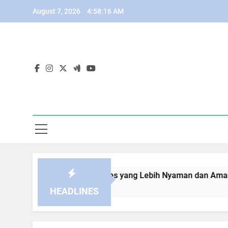
Skip
August 7, 2026
4:58:17 AM
to
content
Pin
Solusi Bag
tuk Pengalaman Akses yang Lebih Nyaman dan Aman
Pan
2 We
HEADLINES