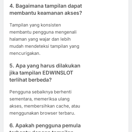
4. Bagaimana tampilan dapat
membantu keamanan akses?
Tampilan yang konsisten
membantu pengguna mengenali
halaman yang wajar dan lebih
mudah mendeteksi tampilan yang
mencurigakan.
5. Apa yang harus dilakukan
jika tampilan EDWINSLOT
terlihat berbeda?
Pengguna sebaiknya berhenti
sementara, memeriksa ulang
akses, membersihkan cache, atau
menggunakan browser terbaru.
6. Apakah pengguna pemula