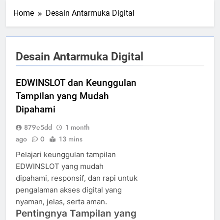
Home
Desain Antarmuka Digital
Desain Antarmuka Digital
EDWINSLOT dan Keunggulan
Tampilan yang Mudah
Dipahami
879e5dd
1 month
ago
0
13 mins
Pelajari keunggulan tampilan
EDWINSLOT yang mudah
dipahami, responsif, dan rapi untuk
pengalaman akses digital yang
nyaman, jelas, serta aman.
Pentingnya Tampilan yang