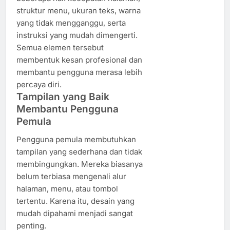
struktur menu, ukuran teks, warna
yang tidak mengganggu, serta
instruksi yang mudah dimengerti.
Semua elemen tersebut
membentuk kesan profesional dan
membantu pengguna merasa lebih
percaya diri.
Tampilan yang Baik
Membantu Pengguna
Pemula
Pengguna pemula membutuhkan
tampilan yang sederhana dan tidak
membingungkan. Mereka biasanya
belum terbiasa mengenali alur
halaman, menu, atau tombol
tertentu. Karena itu, desain yang
mudah dipahami menjadi sangat
penting.