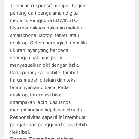
Tampilan responsif menjadi bagian
penting dari pengalaman digital
modern. Pengguna EDWINSLOT
bisa mengakses halaman melalui
smartphone, laptop, tablet, atau
desktop. Setiap perangkat memiliki
ukuran layar yang berbeda,
sehingga halaman perlu
menyesuaikan diri dengan baik.
Pada perangkat mobile, tombol
harus mudah ditekan dan teks
tetap nyaman dibaca. Pada
desktop, informasi bisa
ditampilkan lebih luas tanpa
menghilangkan kejelasan struktur.
Responsivitas seperti ini membuat
pengalaman pengguna terasa lebih
fleksibel.