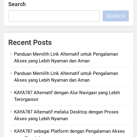
Search
SEARCH
Recent Posts
Panduan Memilih Link Alternatif untuk Pengalaman
Akses yang Lebih Nyaman dan Aman
Panduan Memilih Link Alternatif untuk Pengalaman
Akses yang Lebih Nyaman dan Aman
KAYA787 Alternatif dengan Alur Navigasi yang Lebih
Terorganisir
KAYA787 Alternatif melalui Desktop dengan Proses
Akses yang Lebih Nyaman
KAYA787 sebagai Platform dengan Pengalaman Akses