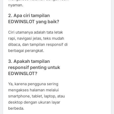
nyaman.
2. Apa ciri tampilan
EDWINSLOT yang baik?
Ciri utamanya adalah tata letak
rapi, navigasi jelas, teks mudah
dibaca, dan tampilan responsif di
berbagai perangkat.
3. Apakah tampilan
responsif penting untuk
EDWINSLOT?
Ya, karena pengguna sering
mengakses halaman melalui
smartphone, tablet, laptop, atau
desktop dengan ukuran layar
berbeda.