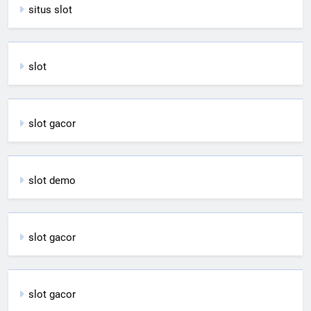
situs slot
slot
slot gacor
slot demo
slot gacor
slot gacor