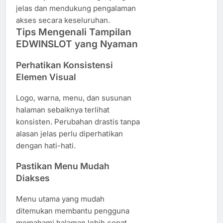
jelas dan mendukung pengalaman
akses secara keseluruhan.
Tips Mengenali Tampilan
EDWINSLOT yang Nyaman
Perhatikan Konsistensi
Elemen Visual
Logo, warna, menu, dan susunan
halaman sebaiknya terlihat
konsisten. Perubahan drastis tanpa
alasan jelas perlu diperhatikan
dengan hati-hati.
Pastikan Menu Mudah
Diakses
Menu utama yang mudah
ditemukan membantu pengguna
memahami halaman lebih cepat.