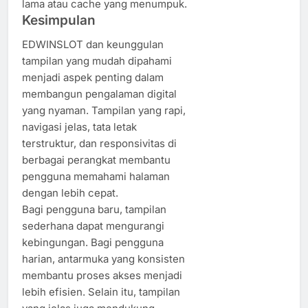
lama atau cache yang menumpuk.
Kesimpulan
EDWINSLOT dan keunggulan
tampilan yang mudah dipahami
menjadi aspek penting dalam
membangun pengalaman digital
yang nyaman. Tampilan yang rapi,
navigasi jelas, tata letak
terstruktur, dan responsivitas di
berbagai perangkat membantu
pengguna memahami halaman
dengan lebih cepat.
Bagi pengguna baru, tampilan
sederhana dapat mengurangi
kebingungan. Bagi pengguna
harian, antarmuka yang konsisten
membantu proses akses menjadi
lebih efisien. Selain itu, tampilan