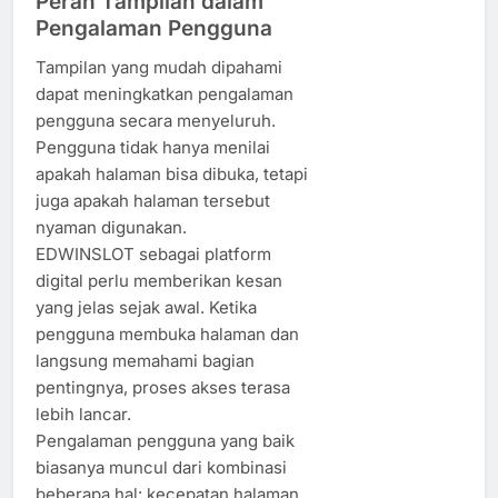
Peran Tampilan dalam
Pengalaman Pengguna
Tampilan yang mudah dipahami
dapat meningkatkan pengalaman
pengguna secara menyeluruh.
Pengguna tidak hanya menilai
apakah halaman bisa dibuka, tetapi
juga apakah halaman tersebut
nyaman digunakan.
EDWINSLOT sebagai platform
digital perlu memberikan kesan
yang jelas sejak awal. Ketika
pengguna membuka halaman dan
langsung memahami bagian
pentingnya, proses akses terasa
lebih lancar.
Pengalaman pengguna yang baik
biasanya muncul dari kombinasi
beberapa hal: kecepatan halaman,