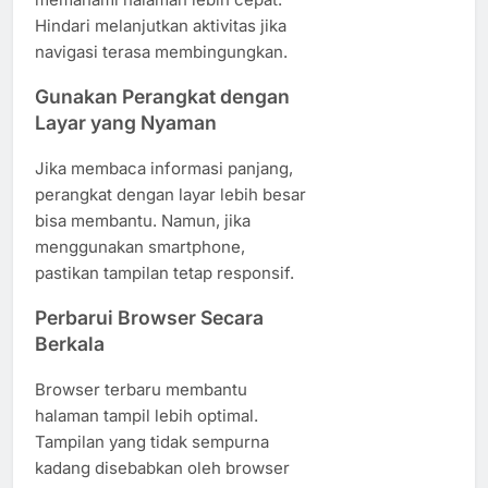
Hindari melanjutkan aktivitas jika
navigasi terasa membingungkan.
Gunakan Perangkat dengan
Layar yang Nyaman
Jika membaca informasi panjang,
perangkat dengan layar lebih besar
bisa membantu. Namun, jika
menggunakan smartphone,
pastikan tampilan tetap responsif.
Perbarui Browser Secara
Berkala
Browser terbaru membantu
halaman tampil lebih optimal.
Tampilan yang tidak sempurna
kadang disebabkan oleh browser