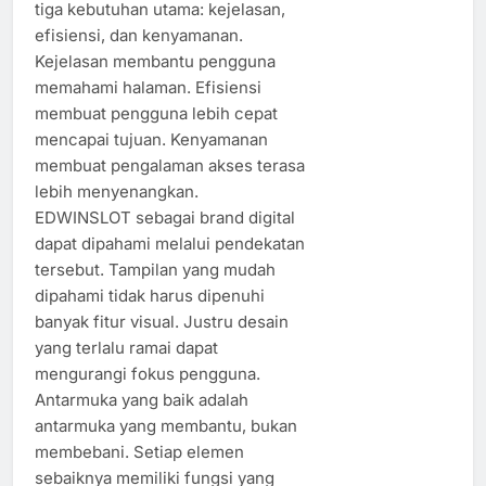
tiga kebutuhan utama: kejelasan,
efisiensi, dan kenyamanan.
Kejelasan membantu pengguna
memahami halaman. Efisiensi
membuat pengguna lebih cepat
mencapai tujuan. Kenyamanan
membuat pengalaman akses terasa
lebih menyenangkan.
EDWINSLOT sebagai brand digital
dapat dipahami melalui pendekatan
tersebut. Tampilan yang mudah
dipahami tidak harus dipenuhi
banyak fitur visual. Justru desain
yang terlalu ramai dapat
mengurangi fokus pengguna.
Antarmuka yang baik adalah
antarmuka yang membantu, bukan
membebani. Setiap elemen
sebaiknya memiliki fungsi yang