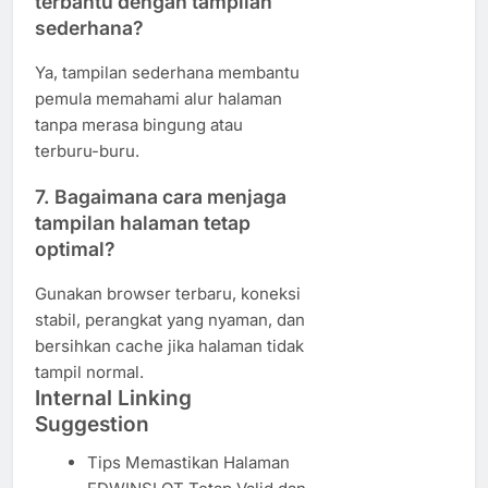
terbantu dengan tampilan
sederhana?
Ya, tampilan sederhana membantu
pemula memahami alur halaman
tanpa merasa bingung atau
terburu-buru.
7. Bagaimana cara menjaga
tampilan halaman tetap
optimal?
Gunakan browser terbaru, koneksi
stabil, perangkat yang nyaman, dan
bersihkan cache jika halaman tidak
tampil normal.
Internal Linking
Suggestion
Tips Memastikan Halaman