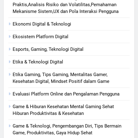
Praktis,Analisis Risiko dan Volatilitas,Pemahaman
Mekanisme Sistem,UX dan Pola Interaksi Pengguna
Ekonomi Digital & Teknologi
Ekosistem Platform Digital
Esports, Gaming, Teknologi Digital
Etika & Teknologi Digital
Etika Gaming, Tips Gaming, Mentalitas Gamer,
Kesehatan Digital, Mindset Positif dalam Game
Evaluasi Platform Online dan Pengalaman Pengguna
Game & Hiburan Kesehatan Mental Gaming Sehat
Hiburan Produktivitas & Kesehatan
Game & Teknologi, Pengembangan Diri, Tips Bermain
Game, Produktivitas, Gaya Hidup Sehat