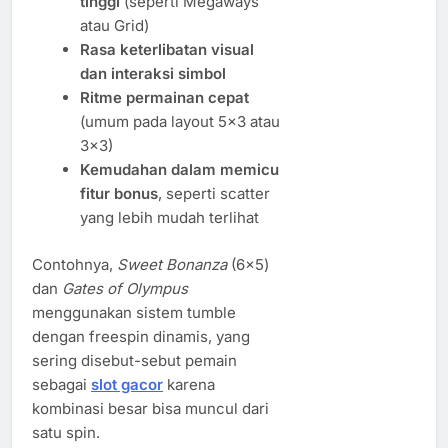
tinggi
(seperti Megaways
atau Grid)
Rasa keterlibatan visual
dan interaksi simbol
Ritme permainan cepat
(umum pada layout 5×3 atau
3×3)
Kemudahan dalam memicu
fitur bonus
, seperti scatter
yang lebih mudah terlihat
Contohnya,
Sweet Bonanza
(6×5)
dan
Gates of Olympus
menggunakan sistem tumble
dengan freespin dinamis, yang
sering disebut-sebut pemain
sebagai
slot gacor
karena
kombinasi besar bisa muncul dari
satu spin.