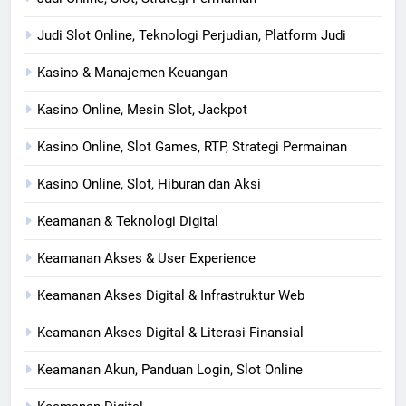
Judi Slot Online, Teknologi Perjudian, Platform Judi
Kasino & Manajemen Keuangan
Kasino Online, Mesin Slot, Jackpot
Kasino Online, Slot Games, RTP, Strategi Permainan
Kasino Online, Slot, Hiburan dan Aksi
Keamanan & Teknologi Digital
Keamanan Akses & User Experience
Keamanan Akses Digital & Infrastruktur Web
Keamanan Akses Digital & Literasi Finansial
Keamanan Akun, Panduan Login, Slot Online