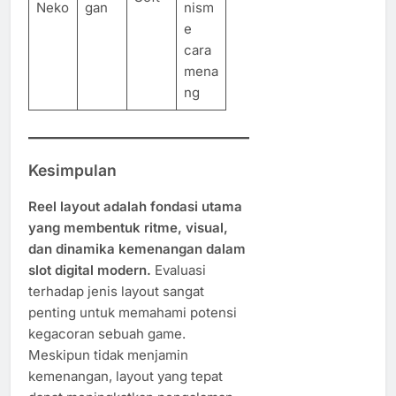
Neko
gan
nism
e
cara
mena
ng
Kesimpulan
Reel layout adalah fondasi utama
yang membentuk ritme, visual,
dan dinamika kemenangan dalam
slot digital modern.
Evaluasi
terhadap jenis layout sangat
penting untuk memahami potensi
kegacoran sebuah game.
Meskipun tidak menjamin
kemenangan, layout yang tepat