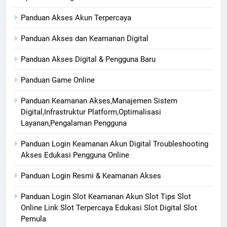
Panduan Akses Akun Terpercaya
Panduan Akses dan Keamanan Digital
Panduan Akses Digital & Pengguna Baru
Panduan Game Online
Panduan Keamanan Akses,Manajemen Sistem
Digital,Infrastruktur Platform,Optimalisasi
Layanan,Pengalaman Pengguna
Panduan Login Keamanan Akun Digital Troubleshooting
Akses Edukasi Pengguna Online
Panduan Login Resmi & Keamanan Akses
Panduan Login Slot Keamanan Akun Slot Tips Slot
Online Link Slot Terpercaya Edukasi Slot Digital Slot
Pemula