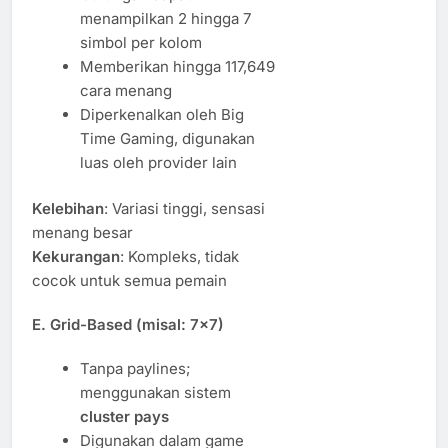
menampilkan 2 hingga 7
simbol per kolom
Memberikan hingga 117,649
cara menang
Diperkenalkan oleh Big
Time Gaming, digunakan
luas oleh provider lain
Kelebihan
: Variasi tinggi, sensasi
menang besar
Kekurangan
: Kompleks, tidak
cocok untuk semua pemain
E.
Grid-Based (misal: 7×7)
Tanpa paylines;
menggunakan sistem
cluster pays
Digunakan dalam game