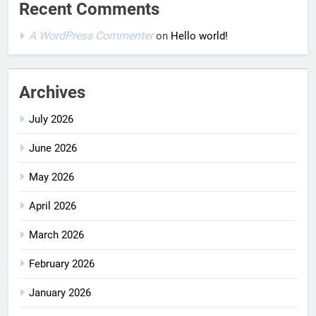
Recent Comments
A WordPress Commenter
on
Hello world!
Archives
July 2026
June 2026
May 2026
April 2026
March 2026
February 2026
January 2026