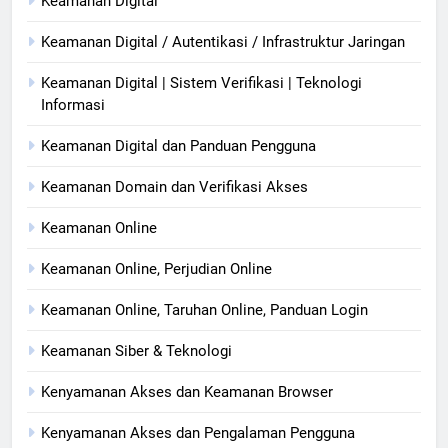
Keamanan Digital
Keamanan Digital / Autentikasi / Infrastruktur Jaringan
Keamanan Digital | Sistem Verifikasi | Teknologi
Informasi
Keamanan Digital dan Panduan Pengguna
Keamanan Domain dan Verifikasi Akses
Keamanan Online
Keamanan Online, Perjudian Online
Keamanan Online, Taruhan Online, Panduan Login
Keamanan Siber & Teknologi
Kenyamanan Akses dan Keamanan Browser
Kenyamanan Akses dan Pengalaman Pengguna