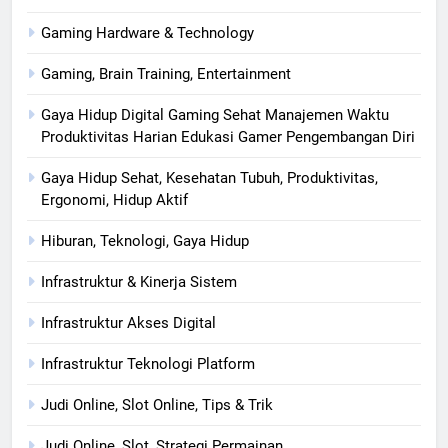
Gaming Hardware & Technology
Gaming, Brain Training, Entertainment
Gaya Hidup Digital Gaming Sehat Manajemen Waktu
Produktivitas Harian Edukasi Gamer Pengembangan Diri
Gaya Hidup Sehat, Kesehatan Tubuh, Produktivitas,
Ergonomi, Hidup Aktif
Hiburan, Teknologi, Gaya Hidup
Infrastruktur & Kinerja Sistem
Infrastruktur Akses Digital
Infrastruktur Teknologi Platform
Judi Online, Slot Online, Tips & Trik
Judi Online, Slot, Strategi Permainan