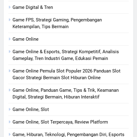
Game Digital & Tren
Game FPS, Strategi Gaming, Pengembangan
Keterampilan, Tips Bermain
Game Online
Game Online & Esports, Strategi Kompetitif, Analisis
Gameplay, Tren Industri Game, Edukasi Pemain
Game Online Pemula Slot Populer 2026 Panduan Slot
Gacor Strategi Bermain Slot Hiburan Online
Game Online, Panduan Game, Tips & Trik, Keamanan
Digital, Strategi Bermain, Hiburan Interaktif
Game Online, Slot
Game Online, Slot Terpercaya, Review Platform
Game, Hiburan, Teknologi, Pengembangan Diri, Esports