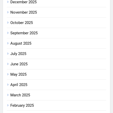
December 2025
November 2025
October 2025
September 2025
August 2025
July 2025
June 2025
May 2025
April 2025
March 2025
February 2025