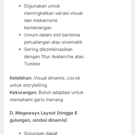
Digunakan untuk
meningkatkan variasi visual
dan mekanisme
kemenangan
Umum dalam slot bertema
petualangan atau sinematik
Sering dikombinasikan
dengan fitur Avalanche atau
Tumble
Kelebihan
: Visual dinamis, cocok
untuk storytelling
Kekurangan
: Butuh adaptasi untuk
memahami garis menang
D.
Megaways Layout (hingga 6
gulungan, simbol dinamis)
Gulungan dapat