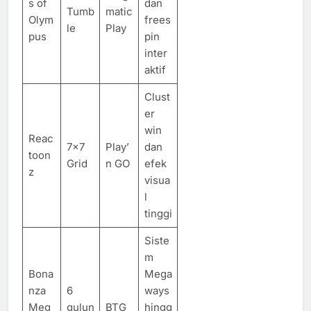
s of
dan
Tumb
matic
Olym
frees
le
Play
pus
pin
inter
aktif
Clust
er
win
Reac
7×7
Play’
dan
toon
Grid
n GO
efek
z
visua
l
tinggi
Siste
m
Bona
Mega
nza
6
ways
Meg
gulun
BTG
hingg