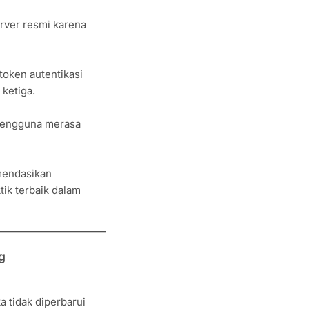
rver resmi karena
token autentikasi
 ketiga.
 pengguna merasa
mendasikan
tik terbaik dalam
g
a tidak diperbarui