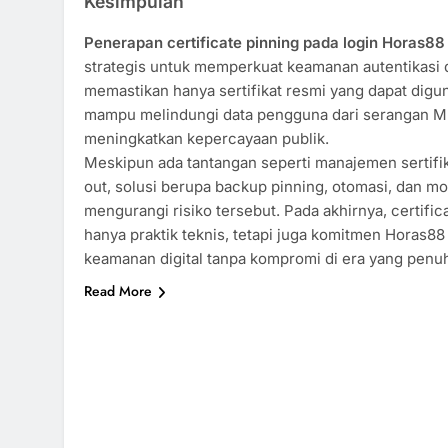
Kesimpulan
Penerapan certificate pinning pada login Horas88
strategis untuk memperkuat keamanan autentikasi d
memastikan hanya sertifikat resmi yang dapat digu
mampu melindungi data pengguna dari serangan 
meningkatkan kepercayaan publik.
Meskipun ada tantangan seperti manajemen sertifika
out, solusi berupa backup pinning, otomasi, dan mo
mengurangi risiko tersebut. Pada akhirnya, certific
hanya praktik teknis, tetapi juga komitmen Horas8
keamanan digital tanpa kompromi di era yang penu
Read More