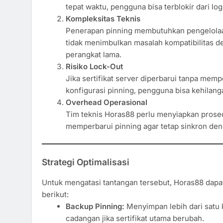
tepat waktu, pengguna bisa terblokir dari log
Kompleksitas Teknis
Penerapan pinning membutuhkan pengelolaan
tidak menimbulkan masalah kompatibilitas de
perangkat lama.
Risiko Lock-Out
Jika sertifikat server diperbarui tanpa mempe
konfigurasi pinning, pengguna bisa kehilan
Overhead Operasional
Tim teknis Horas88 perlu menyiapkan prose
memperbarui pinning agar tetap sinkron deng
Strategi Optimalisasi
Untuk mengatasi tantangan tersebut, Horas88 dapa
berikut:
Backup Pinning:
Menyimpan lebih dari satu 
cadangan jika sertifikat utama berubah.