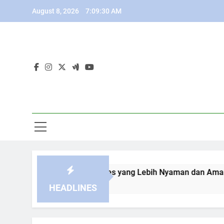
Skip
August 8, 2026
7:09:31 AM
to
content
Pin
Solusi Bag
tuk Pengalaman Akses yang Lebih Nyaman dan Aman
Pan
2 We
HEADLINES