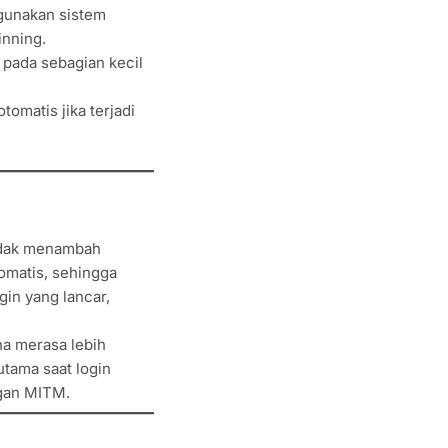
unakan sistem
inning.
pada sebagian kecil
omatis jika terjadi
 tidak menambah
tomatis, sehingga
in yang lancar,
a merasa lebih
tama saat login
ngan MITM.