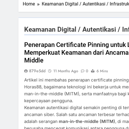
Home
Keamanan Digital / Autentikasi / Infrastru
Keamanan Digital / Autentikasi / In
Penerapan Certificate Pinning untuk
Memperkuat Keamanan dari Ancaman
Middle
879e5dd
11 Months Ago
0
6 Mins
Artikel ini membahas penerapan certificate pinning
Horas88, bagaimana teknologi ini bekerja untuk m
man-in-the-middle (MITM), serta manfaatnya bagi
kepercayaan pengguna.
Keamanan autentikasi digital semakin penting di t
ancaman siber. Salah satu ancaman terbesar terhad
adalah serangan
man-in-the-middle (MITM)
, di m
berusaha mencegat komunikasi antara pengguna da