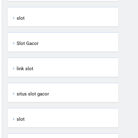
slot
Slot Gacor
link slot
situs slot gacor
slot