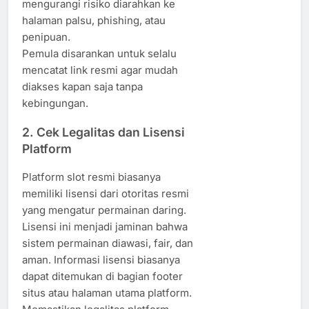
mengurangi risiko diarahkan ke
halaman palsu, phishing, atau
penipuan.
Pemula disarankan untuk selalu
mencatat link resmi agar mudah
diakses kapan saja tanpa
kebingungan.
2. Cek Legalitas dan Lisensi
Platform
Platform slot resmi biasanya
memiliki lisensi dari otoritas resmi
yang mengatur permainan daring.
Lisensi ini menjadi jaminan bahwa
sistem permainan diawasi, fair, dan
aman. Informasi lisensi biasanya
dapat ditemukan di bagian footer
situs atau halaman utama platform.