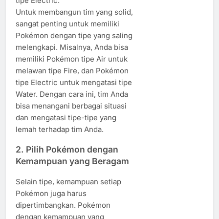
tipe Electric.
Untuk membangun tim yang solid,
sangat penting untuk memiliki
Pokémon dengan tipe yang saling
melengkapi. Misalnya, Anda bisa
memiliki Pokémon tipe Air untuk
melawan tipe Fire, dan Pokémon
tipe Electric untuk mengatasi tipe
Water. Dengan cara ini, tim Anda
bisa menangani berbagai situasi
dan mengatasi tipe-tipe yang
lemah terhadap tim Anda.
2.
Pilih Pokémon dengan
Kemampuan yang Beragam
Selain tipe, kemampuan setiap
Pokémon juga harus
dipertimbangkan. Pokémon
dengan kemampuan yang