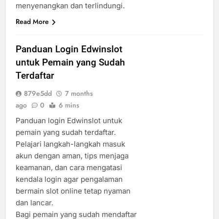
menyenangkan dan terlindungi.
Read More
Panduan Login Edwinslot
untuk Pemain yang Sudah
Terdaftar
879e5dd
7 months
ago
0
6 mins
Panduan login Edwinslot untuk
pemain yang sudah terdaftar.
Pelajari langkah-langkah masuk
akun dengan aman, tips menjaga
keamanan, dan cara mengatasi
kendala login agar pengalaman
bermain slot online tetap nyaman
dan lancar.
Bagi pemain yang sudah mendaftar