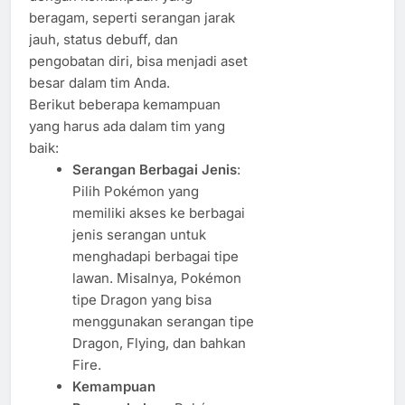
beragam, seperti serangan jarak
jauh, status debuff, dan
pengobatan diri, bisa menjadi aset
besar dalam tim Anda.
Berikut beberapa kemampuan
yang harus ada dalam tim yang
baik:
Serangan Berbagai Jenis
:
Pilih Pokémon yang
memiliki akses ke berbagai
jenis serangan untuk
menghadapi berbagai tipe
lawan. Misalnya, Pokémon
tipe Dragon yang bisa
menggunakan serangan tipe
Dragon, Flying, dan bahkan
Fire.
Kemampuan