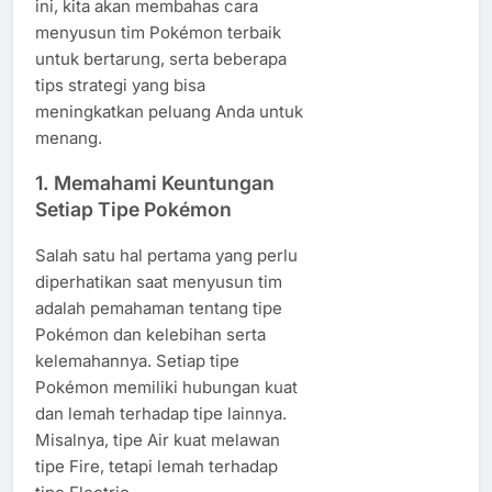
ini, kita akan membahas cara
menyusun tim Pokémon terbaik
untuk bertarung, serta beberapa
tips strategi yang bisa
meningkatkan peluang Anda untuk
menang.
1.
Memahami Keuntungan
Setiap Tipe Pokémon
Salah satu hal pertama yang perlu
diperhatikan saat menyusun tim
adalah pemahaman tentang tipe
Pokémon dan kelebihan serta
kelemahannya. Setiap tipe
Pokémon memiliki hubungan kuat
dan lemah terhadap tipe lainnya.
Misalnya, tipe Air kuat melawan
tipe Fire, tetapi lemah terhadap