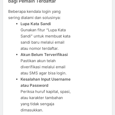
bagi Pemain Terdaftar
Beberapa kendala login yang
sering dialami dan solusinya:
Lupa Kata Sandi
Gunakan fitur “Lupa Kata
Sandi” untuk membuat kata
sandi baru melalui email
atau nomor terdaftar.
Akun Belum Terverifikasi
Pastikan akun telah
diverifikasi melalui email
atau SMS agar bisa login.
Kesalahan Input Username
atau Password
Periksa huruf kapital, spasi,
atau karakter tambahan
yang tidak sengaja
dimasukkan.