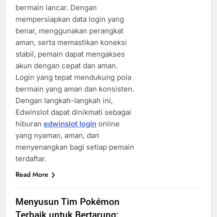
bermain lancar. Dengan
mempersiapkan data login yang
benar, menggunakan perangkat
aman, serta memastikan koneksi
stabil, pemain dapat mengakses
akun dengan cepat dan aman.
Login yang tepat mendukung pola
bermain yang aman dan konsisten.
Dengan langkah-langkah ini,
Edwinslot dapat dinikmati sebagai
hiburan
edwinslot login
online
yang nyaman, aman, dan
menyenangkan bagi setiap pemain
terdaftar.
Read More
Menyusun Tim Pokémon
Terbaik untuk Bertarung: