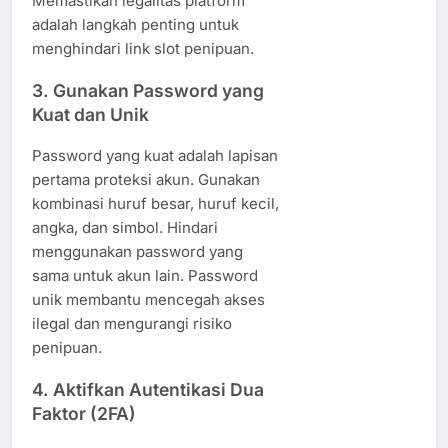
Memastikan legalitas platform
adalah langkah penting untuk
menghindari link slot penipuan.
3. Gunakan Password yang
Kuat dan Unik
Password yang kuat adalah lapisan
pertama proteksi akun. Gunakan
kombinasi huruf besar, huruf kecil,
angka, dan simbol. Hindari
menggunakan password yang
sama untuk akun lain. Password
unik membantu mencegah akses
ilegal dan mengurangi risiko
penipuan.
4. Aktifkan Autentikasi Dua
Faktor (2FA)