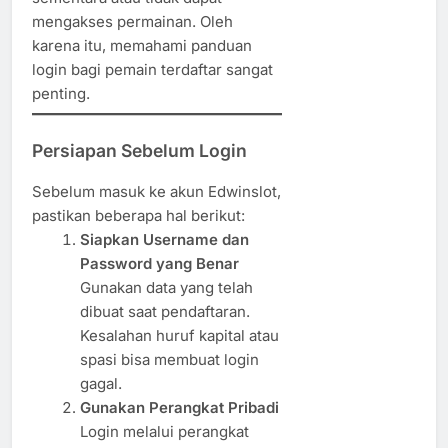
mengakses permainan. Oleh
karena itu, memahami panduan
login bagi pemain terdaftar sangat
penting.
Persiapan Sebelum Login
Sebelum masuk ke akun Edwinslot,
pastikan beberapa hal berikut:
Siapkan Username dan
Password yang Benar
Gunakan data yang telah
dibuat saat pendaftaran.
Kesalahan huruf kapital atau
spasi bisa membuat login
gagal.
Gunakan Perangkat Pribadi
Login melalui perangkat