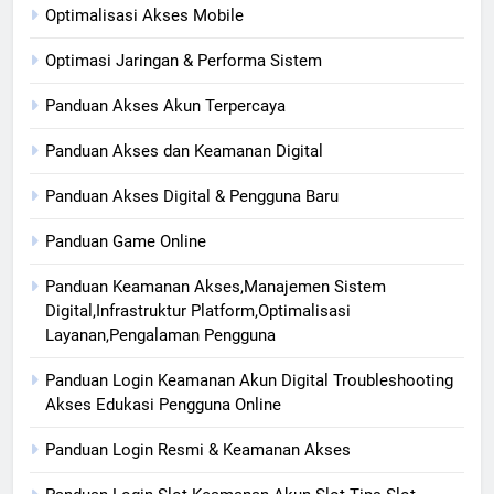
Optimalisasi Akses Mobile
Optimasi Jaringan & Performa Sistem
Panduan Akses Akun Terpercaya
Panduan Akses dan Keamanan Digital
Panduan Akses Digital & Pengguna Baru
Panduan Game Online
Panduan Keamanan Akses,Manajemen Sistem
Digital,Infrastruktur Platform,Optimalisasi
Layanan,Pengalaman Pengguna
Panduan Login Keamanan Akun Digital Troubleshooting
Akses Edukasi Pengguna Online
Panduan Login Resmi & Keamanan Akses