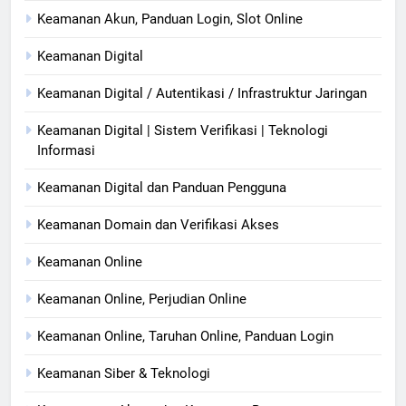
Keamanan Akun, Panduan Login, Slot Online
Keamanan Digital
Keamanan Digital / Autentikasi / Infrastruktur Jaringan
Keamanan Digital | Sistem Verifikasi | Teknologi
Informasi
Keamanan Digital dan Panduan Pengguna
Keamanan Domain dan Verifikasi Akses
Keamanan Online
Keamanan Online, Perjudian Online
Keamanan Online, Taruhan Online, Panduan Login
Keamanan Siber & Teknologi