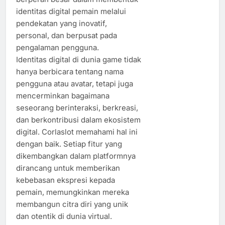
identitas digital pemain melalui
pendekatan yang inovatif,
personal, dan berpusat pada
pengalaman pengguna.
Identitas digital di dunia game tidak
hanya berbicara tentang nama
pengguna atau avatar, tetapi juga
mencerminkan bagaimana
seseorang berinteraksi, berkreasi,
dan berkontribusi dalam ekosistem
digital. Corlaslot memahami hal ini
dengan baik. Setiap fitur yang
dikembangkan dalam platformnya
dirancang untuk memberikan
kebebasan ekspresi kepada
pemain, memungkinkan mereka
membangun citra diri yang unik
dan otentik di dunia virtual.