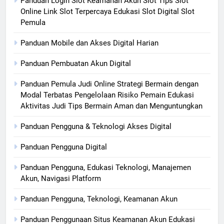
Panduan Login Slot Keamanan Akun Slot Tips Slot
Online Link Slot Terpercaya Edukasi Slot Digital Slot
Pemula
Panduan Mobile dan Akses Digital Harian
Panduan Pembuatan Akun Digital
Panduan Pemula Judi Online Strategi Bermain dengan
Modal Terbatas Pengelolaan Risiko Pemain Edukasi
Aktivitas Judi Tips Bermain Aman dan Menguntungkan
Panduan Pengguna & Teknologi Akses Digital
Panduan Pengguna Digital
Panduan Pengguna, Edukasi Teknologi, Manajemen
Akun, Navigasi Platform
Panduan Pengguna, Teknologi, Keamanan Akun
Panduan Penggunaan Situs Keamanan Akun Edukasi