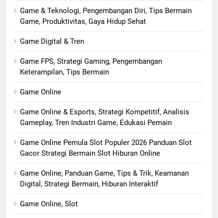
Game & Teknologi, Pengembangan Diri, Tips Bermain
Game, Produktivitas, Gaya Hidup Sehat
Game Digital & Tren
Game FPS, Strategi Gaming, Pengembangan
Keterampilan, Tips Bermain
Game Online
Game Online & Esports, Strategi Kompetitif, Analisis
Gameplay, Tren Industri Game, Edukasi Pemain
Game Online Pemula Slot Populer 2026 Panduan Slot
Gacor Strategi Bermain Slot Hiburan Online
Game Online, Panduan Game, Tips & Trik, Keamanan
Digital, Strategi Bermain, Hiburan Interaktif
Game Online, Slot