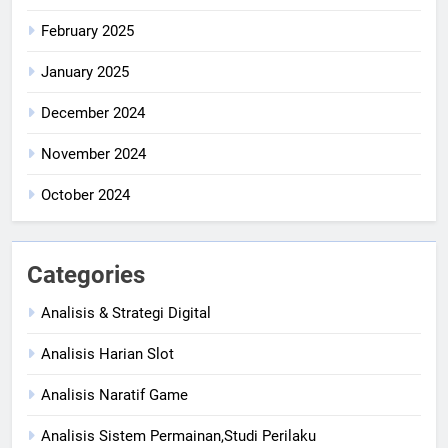
February 2025
January 2025
December 2024
November 2024
October 2024
Categories
Analisis & Strategi Digital
Analisis Harian Slot
Analisis Naratif Game
Analisis Sistem Permainan,Studi Perilaku