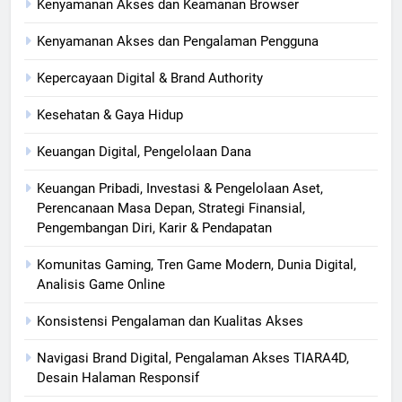
Kenyamanan Akses dan Keamanan Browser
Kenyamanan Akses dan Pengalaman Pengguna
Kepercayaan Digital & Brand Authority
Kesehatan & Gaya Hidup
Keuangan Digital, Pengelolaan Dana
Keuangan Pribadi, Investasi & Pengelolaan Aset,
Perencanaan Masa Depan, Strategi Finansial,
Pengembangan Diri, Karir & Pendapatan
Komunitas Gaming, Tren Game Modern, Dunia Digital,
Analisis Game Online
Konsistensi Pengalaman dan Kualitas Akses
Navigasi Brand Digital, Pengalaman Akses TIARA4D,
Desain Halaman Responsif