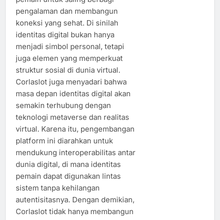
pengalaman dan membangun
koneksi yang sehat. Di sinilah
identitas digital bukan hanya
menjadi simbol personal, tetapi
juga elemen yang memperkuat
struktur sosial di dunia virtual.
Corlaslot juga menyadari bahwa
masa depan identitas digital akan
semakin terhubung dengan
teknologi metaverse dan realitas
virtual. Karena itu, pengembangan
platform ini diarahkan untuk
mendukung interoperabilitas antar
dunia digital, di mana identitas
pemain dapat digunakan lintas
sistem tanpa kehilangan
autentisitasnya. Dengan demikian,
Corlaslot tidak hanya membangun