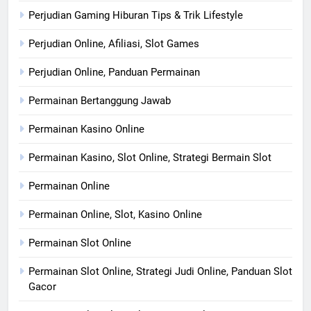
Perjudian Gaming Hiburan Tips & Trik Lifestyle
Perjudian Online, Afiliasi, Slot Games
Perjudian Online, Panduan Permainan
Permainan Bertanggung Jawab
Permainan Kasino Online
Permainan Kasino, Slot Online, Strategi Bermain Slot
Permainan Online
Permainan Online, Slot, Kasino Online
Permainan Slot Online
Permainan Slot Online, Strategi Judi Online, Panduan Slot
Gacor