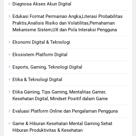
Diagnosa Akses Akun Digital
Edukasi Format Permainan Angka,Literasi Probabilitas
Praktis,Analisis Risiko dan Volatilitas,Pemahaman
Mekanisme Sistem,UX dan Pola Interaksi Pengguna
Ekonomi Digital & Teknologi
Ekosistem Platform Digital
Esports, Gaming, Teknologi Digital
Etika & Teknologi Digital
Etika Gaming, Tips Gaming, Mentalitas Gamer,
Kesehatan Digital, Mindset Positif dalam Game
Evaluasi Platform Online dan Pengalaman Pengguna
Game & Hiburan Kesehatan Mental Gaming Sehat
Hiburan Produktivitas & Kesehatan