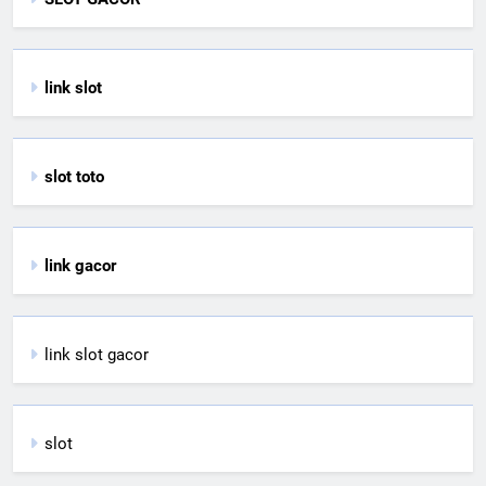
link slot
slot toto
link gacor
link slot gacor
slot