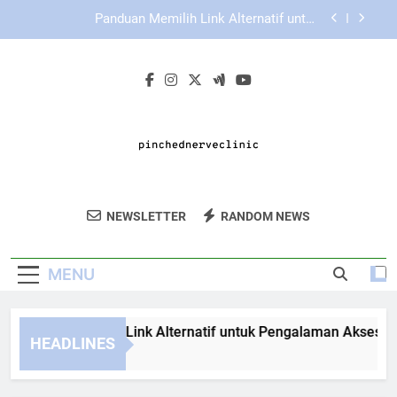
Skip
KAYA787 Alternatif dengan Alur Navigasi yang
to
Lebih Terorganisir
content
KAYA787 Alternatif melalui Desktop dengan
Proses Akses yang Lebih Nyaman
Panduan Memilih Link Alternatif untuk
Pengalaman Akses yang Lebih Nyaman dan Aman
Panduan Memilih Link Alternatif untuk
Pengalaman Akses yang Lebih Nyaman dan Aman
KAYA787 Alternatif dengan Alur Navigasi yang
Lebih Terorganisir
Pinched Nerve
Solusi Bagi Anda Yang Menderita Nyeri
KAYA787 Alternatif melalui Desktop dengan
NEWSLETTER
RANDOM NEWS
Clinic
Proses Akses yang Lebih Nyaman
Saraf Terjepit Di Pinched Nerve Clinic.
Layanan Profesional Untuk Kesehatan Saraf
MENU
Anda.
nduan Memilih Link Alternatif untuk Pengalaman Akses yan
HEADLINES
Weeks Ago