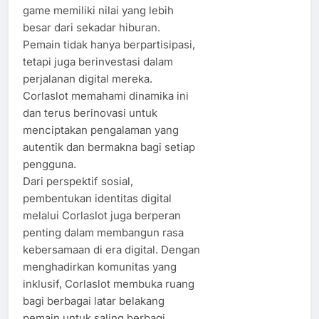
game memiliki nilai yang lebih
besar dari sekadar hiburan.
Pemain tidak hanya berpartisipasi,
tetapi juga berinvestasi dalam
perjalanan digital mereka.
Corlaslot memahami dinamika ini
dan terus berinovasi untuk
menciptakan pengalaman yang
autentik dan bermakna bagi setiap
pengguna.
Dari perspektif sosial,
pembentukan identitas digital
melalui Corlaslot juga berperan
penting dalam membangun rasa
kebersamaan di era digital. Dengan
menghadirkan komunitas yang
inklusif, Corlaslot membuka ruang
bagi berbagai latar belakang
pemain untuk saling berbagi