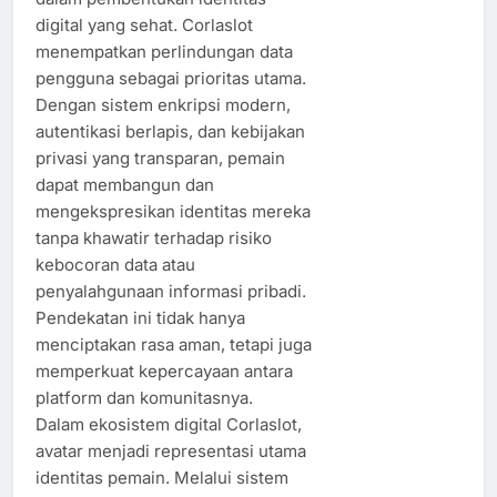
digital yang sehat. Corlaslot
menempatkan perlindungan data
pengguna sebagai prioritas utama.
Dengan sistem enkripsi modern,
autentikasi berlapis, dan kebijakan
privasi yang transparan, pemain
dapat membangun dan
mengekspresikan identitas mereka
tanpa khawatir terhadap risiko
kebocoran data atau
penyalahgunaan informasi pribadi.
Pendekatan ini tidak hanya
menciptakan rasa aman, tetapi juga
memperkuat kepercayaan antara
platform dan komunitasnya.
Dalam ekosistem digital Corlaslot,
avatar menjadi representasi utama
identitas pemain. Melalui sistem