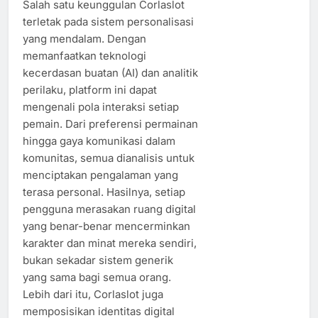
Salah satu keunggulan Corlaslot
terletak pada sistem personalisasi
yang mendalam. Dengan
memanfaatkan teknologi
kecerdasan buatan (AI) dan analitik
perilaku, platform ini dapat
mengenali pola interaksi setiap
pemain. Dari preferensi permainan
hingga gaya komunikasi dalam
komunitas, semua dianalisis untuk
menciptakan pengalaman yang
terasa personal. Hasilnya, setiap
pengguna merasakan ruang digital
yang benar-benar mencerminkan
karakter dan minat mereka sendiri,
bukan sekadar sistem generik
yang sama bagi semua orang.
Lebih dari itu, Corlaslot juga
memposisikan identitas digital