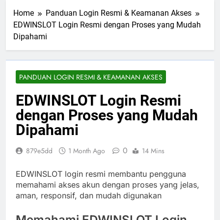
Home
Panduan Login Resmi & Keamanan Akses
EDWINSLOT Login Resmi dengan Proses yang Mudah
Dipahami
PANDUAN LOGIN RESMI & KEAMANAN AKSES
EDWINSLOT Login Resmi
dengan Proses yang Mudah
Dipahami
0
879e5dd
1 Month Ago
14 Mins
EDWINSLOT login resmi membantu pengguna
memahami akses akun dengan proses yang jelas,
aman, responsif, dan mudah digunakan
Memahami EDWINSLOT Login