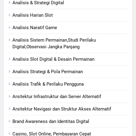
Analisis & Strategi Digital
Analisis Harian Slot
Analisis Naratif Game
Analisis Sistem Permainan,Studi Perilaku
Digital,Observasi Jangka Panjang
Analisis Slot Digital & Desain Permainan
Analisis Strategi & Pola Permainan
Analisis Trafik & Perilaku Pengguna
Arsitektur Infrastruktur dan Server Alternatif
Arsitektur Navigasi dan Struktur Akses Alternatif
Brand Awareness dan Identitas Digital
Casino, Slot Online, Pembayaran Cepat