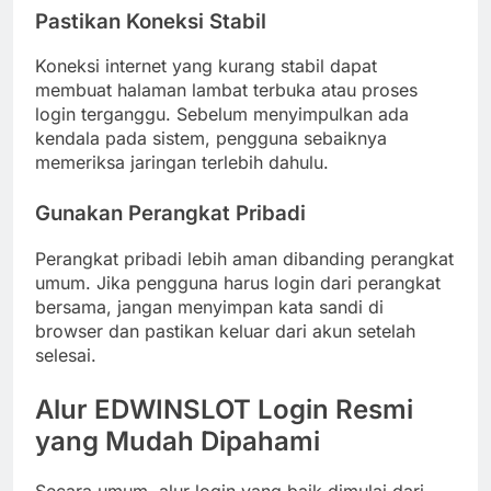
Pastikan Koneksi Stabil
Koneksi internet yang kurang stabil dapat
membuat halaman lambat terbuka atau proses
login terganggu. Sebelum menyimpulkan ada
kendala pada sistem, pengguna sebaiknya
memeriksa jaringan terlebih dahulu.
Gunakan Perangkat Pribadi
Perangkat pribadi lebih aman dibanding perangkat
umum. Jika pengguna harus login dari perangkat
bersama, jangan menyimpan kata sandi di
browser dan pastikan keluar dari akun setelah
selesai.
Alur EDWINSLOT Login Resmi
yang Mudah Dipahami