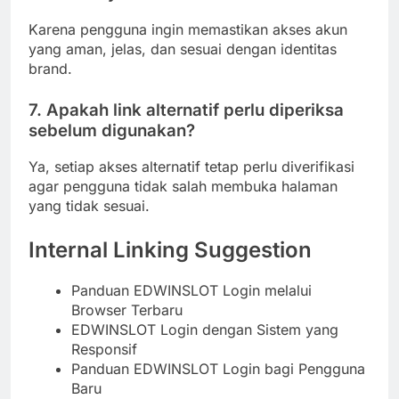
Karena pengguna ingin memastikan akses akun
yang aman, jelas, dan sesuai dengan identitas
brand.
7. Apakah link alternatif perlu diperiksa
sebelum digunakan?
Ya, setiap akses alternatif tetap perlu diverifikasi
agar pengguna tidak salah membuka halaman
yang tidak sesuai.
Internal Linking Suggestion
Panduan EDWINSLOT Login melalui
Browser Terbaru
EDWINSLOT Login dengan Sistem yang
Responsif
Panduan EDWINSLOT Login bagi Pengguna
Baru