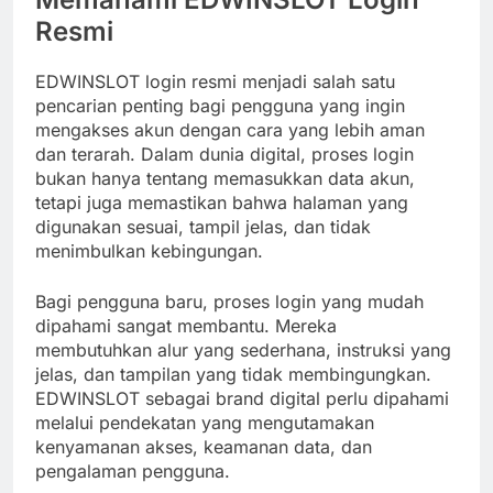
Resmi
EDWINSLOT login resmi menjadi salah satu
pencarian penting bagi pengguna yang ingin
mengakses akun dengan cara yang lebih aman
dan terarah. Dalam dunia digital, proses login
bukan hanya tentang memasukkan data akun,
tetapi juga memastikan bahwa halaman yang
digunakan sesuai, tampil jelas, dan tidak
menimbulkan kebingungan.
Bagi pengguna baru, proses login yang mudah
dipahami sangat membantu. Mereka
membutuhkan alur yang sederhana, instruksi yang
jelas, dan tampilan yang tidak membingungkan.
EDWINSLOT sebagai brand digital perlu dipahami
melalui pendekatan yang mengutamakan
kenyamanan akses, keamanan data, dan
pengalaman pengguna.