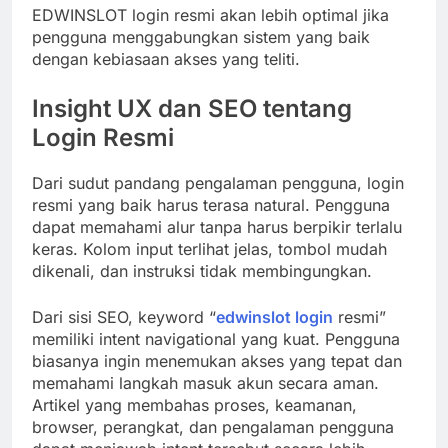
EDWINSLOT login resmi akan lebih optimal jika
pengguna menggabungkan sistem yang baik
dengan kebiasaan akses yang teliti.
Insight UX dan SEO tentang
Login Resmi
Dari sudut pandang pengalaman pengguna, login
resmi yang baik harus terasa natural. Pengguna
dapat memahami alur tanpa harus berpikir terlalu
keras. Kolom input terlihat jelas, tombol mudah
dikenali, dan instruksi tidak membingungkan.
Dari sisi SEO, keyword “
edwinslot login
resmi”
memiliki intent navigational yang kuat. Pengguna
biasanya ingin menemukan akses yang tepat dan
memahami langkah masuk akun secara aman.
Artikel yang membahas proses, keamanan,
browser, perangkat, dan pengalaman pengguna