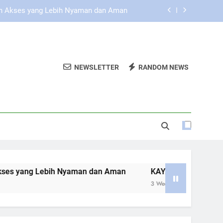
man Akses yang Lebih Nyaman dan Aman
 Alur Navigasi yang Lebih Terorganisir
engan Proses Akses yang Lebih Nyaman
NEWSLETTER
RANDOM NEWS
man Akses yang Lebih Nyaman dan Aman
man Akses yang Lebih Nyaman dan Aman
linic. Layanan Profesional Untuk Kesehatan Saraf Anda.
 Alur Navigasi yang Lebih Terorganisir
engan Proses Akses yang Lebih Nyaman
ng Lebih Nyaman dan Aman
KAYA787 Alternatif dengan Al
3 Weeks Ago