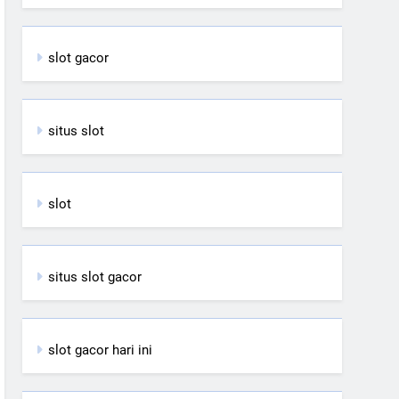
slot gacor
situs slot
slot
situs slot gacor
slot gacor hari ini