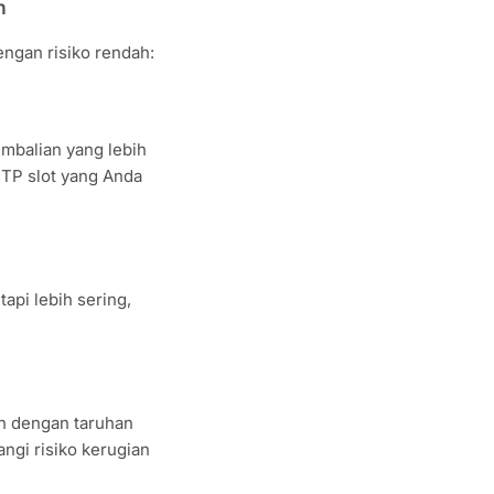
h
engan risiko rendah:
mbalian yang lebih
RTP slot yang Anda
api lebih sering,
h dengan taruhan
gi risiko kerugian