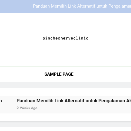
Panduan Memilih Link Alternatif untuk Pengala
KAYA787 Alternatif dengan
KAYA787 Alternatif melalui Desktop d
Panduan Memilih Link Alternatif untuk Pengala
ched Nerve Clinic
Panduan Memilih Link Alternatif untuk Pengala
i Anda Yang Menderita Nyeri Saraf Terjepit Di Pinched Nerve C
KAYA787 Alternatif dengan
SAMPLE PAGE
KAYA787 Alternatif melalui Desktop d
anduan Memilih Link Alternatif untuk Pengalaman Akses ya
 Weeks Ago