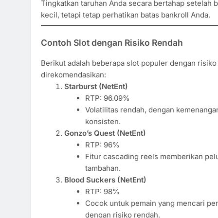
Tingkatkan taruhan Anda secara bertahap setelah
kecil, tetapi tetap perhatikan batas bankroll Anda.
Contoh Slot dengan Risiko Rendah
Berikut adalah beberapa slot populer dengan risik
direkomendasikan:
Starburst (NetEnt)
RTP: 96.09%
Volatilitas rendah, dengan kemenangan
konsisten.
Gonzo’s Quest (NetEnt)
RTP: 96%
Fitur cascading reels memberikan pe
tambahan.
Blood Suckers (NetEnt)
RTP: 98%
Cocok untuk pemain yang mencari pen
dengan risiko rendah.