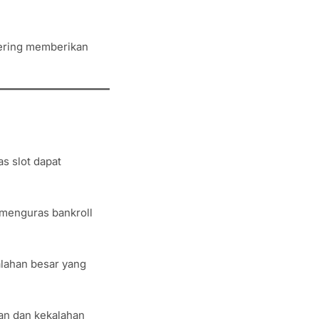
 sering memberikan
s slot dapat
 menguras bankroll
lahan besar yang
n dan kekalahan