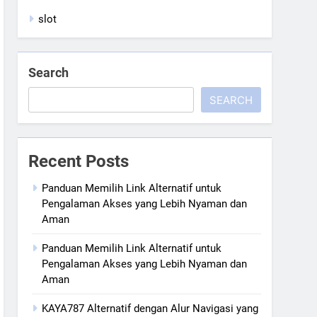
slot
Search
SEARCH
Recent Posts
Panduan Memilih Link Alternatif untuk
Pengalaman Akses yang Lebih Nyaman dan
Aman
Panduan Memilih Link Alternatif untuk
Pengalaman Akses yang Lebih Nyaman dan
Aman
KAYA787 Alternatif dengan Alur Navigasi yang