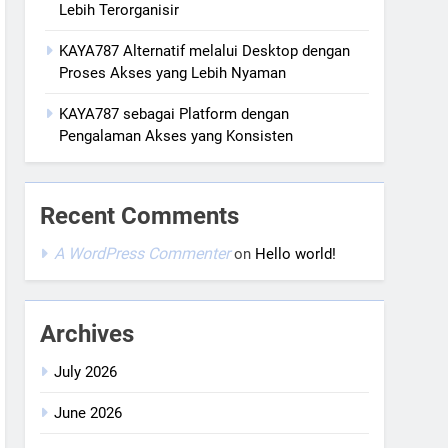
Lebih Terorganisir
KAYA787 Alternatif melalui Desktop dengan
Proses Akses yang Lebih Nyaman
KAYA787 sebagai Platform dengan
Pengalaman Akses yang Konsisten
Recent Comments
A WordPress Commenter
on
Hello world!
Archives
July 2026
June 2026