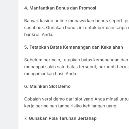
4. Manfaatkan Bonus dan Promosi
Banyak kasino online menawarkan bonus seperti put
cashback. Gunakan bonus ini untuk bermain tanpa r
bankroll Anda.
5. Tetapkan Batas Kemenangan dan Kekalahan
Sebelum bermain, tetapkan batas kemenangan dan 
mencapai salah satu batas tersebut, berhenti berm
mengamankan hasil Anda.
6. Mainkan Slot Demo
Cobalah versi demo dari slot yang Anda minati un
kerja permainan tanpa risiko kehilangan uang.
7. Gunakan Pola Taruhan Bertahap