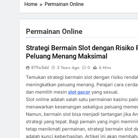
Home
Permainan Online
Permainan Online
Strategi Bermain Slot dengan Risiko
Peluang Menang Maksimal
879e5dd
2 Years Ago
0
6 Mins
Temukan strategi bermain slot dengan risiko rendah
meningkatkan peluang menang. Pelajari cara cerda
dan memilih mesin
slot gacor
yang sesuai.
Slot online adalah salah satu permainan kasino pal
menawarkan kesenangan sekaligus peluang memen
Namun, bermain slot bisa menjadi tantangan jika An
strategi yang tepat. Bagi pemain yang ingin memini
tetap menikmati permainan, strategi bermain slot d
adalah kunci keberhasilan. Artikel ini akan membah