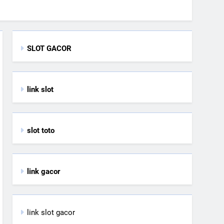
SLOT GACOR
link slot
slot toto
link gacor
link slot gacor