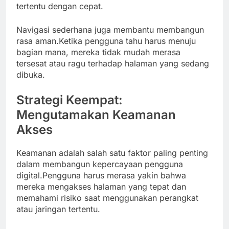
tertentu dengan cepat.
Navigasi sederhana juga membantu membangun
rasa aman.Ketika pengguna tahu harus menuju
bagian mana, mereka tidak mudah merasa
tersesat atau ragu terhadap halaman yang sedang
dibuka.
Strategi Keempat:
Mengutamakan Keamanan
Akses
Keamanan adalah salah satu faktor paling penting
dalam membangun kepercayaan pengguna
digital.Pengguna harus merasa yakin bahwa
mereka mengakses halaman yang tepat dan
memahami risiko saat menggunakan perangkat
atau jaringan tertentu.