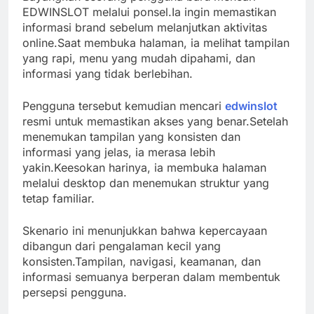
EDWINSLOT melalui ponsel.Ia ingin memastikan
informasi brand sebelum melanjutkan aktivitas
online.Saat membuka halaman, ia melihat tampilan
yang rapi, menu yang mudah dipahami, dan
informasi yang tidak berlebihan.
Pengguna tersebut kemudian mencari
edwinslot
resmi untuk memastikan akses yang benar.Setelah
menemukan tampilan yang konsisten dan
informasi yang jelas, ia merasa lebih
yakin.Keesokan harinya, ia membuka halaman
melalui desktop dan menemukan struktur yang
tetap familiar.
Skenario ini menunjukkan bahwa kepercayaan
dibangun dari pengalaman kecil yang
konsisten.Tampilan, navigasi, keamanan, dan
informasi semuanya berperan dalam membentuk
persepsi pengguna.