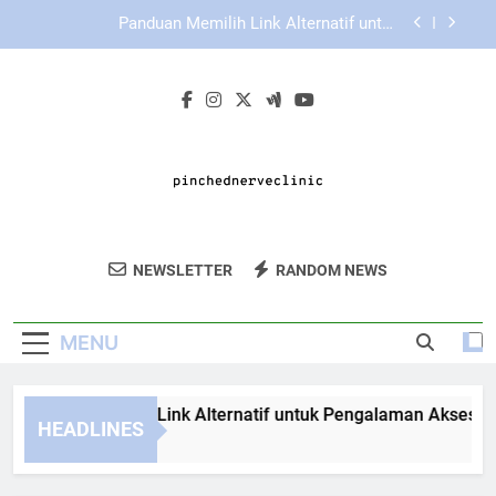
Skip
KAYA787 Alternatif dengan Alur Navigasi yang
to
Lebih Terorganisir
content
KAYA787 Alternatif melalui Desktop dengan
Proses Akses yang Lebih Nyaman
Panduan Memilih Link Alternatif untuk
Pengalaman Akses yang Lebih Nyaman dan Aman
Panduan Memilih Link Alternatif untuk
Pengalaman Akses yang Lebih Nyaman dan Aman
KAYA787 Alternatif dengan Alur Navigasi yang
Lebih Terorganisir
Pinched Nerve
Solusi Bagi Anda Yang Menderita Nyeri
KAYA787 Alternatif melalui Desktop dengan
NEWSLETTER
RANDOM NEWS
Clinic
Proses Akses yang Lebih Nyaman
Saraf Terjepit Di Pinched Nerve Clinic.
Layanan Profesional Untuk Kesehatan Saraf
MENU
Anda.
nduan Memilih Link Alternatif untuk Pengalaman Akses yan
HEADLINES
eeks Ago