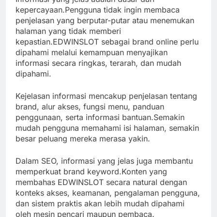
kepercayaan.Pengguna tidak ingin membaca
penjelasan yang berputar-putar atau menemukan
halaman yang tidak memberi
kepastian.EDWINSLOT sebagai brand online perlu
dipahami melalui kemampuan menyajikan
informasi secara ringkas, terarah, dan mudah
dipahami.
Kejelasan informasi mencakup penjelasan tentang
brand, alur akses, fungsi menu, panduan
penggunaan, serta informasi bantuan.Semakin
mudah pengguna memahami isi halaman, semakin
besar peluang mereka merasa yakin.
Dalam SEO, informasi yang jelas juga membantu
memperkuat brand keyword.Konten yang
membahas EDWINSLOT secara natural dengan
konteks akses, keamanan, pengalaman pengguna,
dan sistem praktis akan lebih mudah dipahami
oleh mesin pencari maupun pembaca.