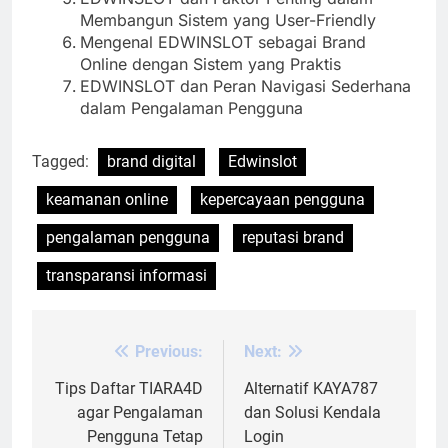
Membangun Sistem yang User-Friendly
Mengenal EDWINSLOT sebagai Brand
Online dengan Sistem yang Praktis
EDWINSLOT dan Peran Navigasi Sederhana
dalam Pengalaman Pengguna
Tagged:
brand digital
Edwinslot
keamanan online
kepercayaan pengguna
pengalaman pengguna
reputasi brand
transparansi informasi
Previous:
Next:
Post
navigation
Tips Daftar TIARA4D
Alternatif KAYA787
agar Pengalaman
dan Solusi Kendala
Pengguna Tetap
Login