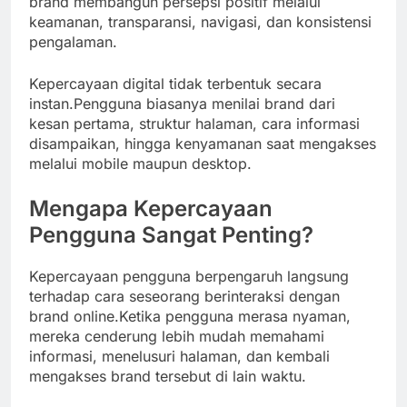
brand membangun persepsi positif melalui
keamanan, transparansi, navigasi, dan konsistensi
pengalaman.
Kepercayaan digital tidak terbentuk secara
instan.Pengguna biasanya menilai brand dari
kesan pertama, struktur halaman, cara informasi
disampaikan, hingga kenyamanan saat mengakses
melalui mobile maupun desktop.
Mengapa Kepercayaan
Pengguna Sangat Penting?
Kepercayaan pengguna berpengaruh langsung
terhadap cara seseorang berinteraksi dengan
brand online.Ketika pengguna merasa nyaman,
mereka cenderung lebih mudah memahami
informasi, menelusuri halaman, dan kembali
mengakses brand tersebut di lain waktu.