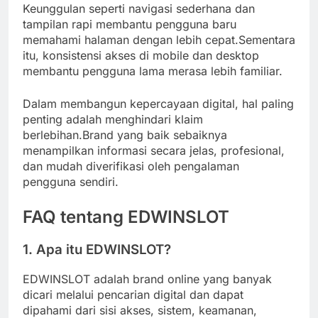
Keunggulan seperti navigasi sederhana dan
tampilan rapi membantu pengguna baru
memahami halaman dengan lebih cepat.Sementara
itu, konsistensi akses di mobile dan desktop
membantu pengguna lama merasa lebih familiar.
Dalam membangun kepercayaan digital, hal paling
penting adalah menghindari klaim
berlebihan.Brand yang baik sebaiknya
menampilkan informasi secara jelas, profesional,
dan mudah diverifikasi oleh pengalaman
pengguna sendiri.
FAQ tentang EDWINSLOT
1. Apa itu EDWINSLOT?
EDWINSLOT adalah brand online yang banyak
dicari melalui pencarian digital dan dapat
dipahami dari sisi akses, sistem, keamanan,