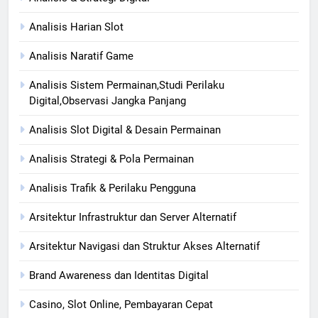
Analisis Harian Slot
Analisis Naratif Game
Analisis Sistem Permainan,Studi Perilaku
Digital,Observasi Jangka Panjang
Analisis Slot Digital & Desain Permainan
Analisis Strategi & Pola Permainan
Analisis Trafik & Perilaku Pengguna
Arsitektur Infrastruktur dan Server Alternatif
Arsitektur Navigasi dan Struktur Akses Alternatif
Brand Awareness dan Identitas Digital
Casino, Slot Online, Pembayaran Cepat