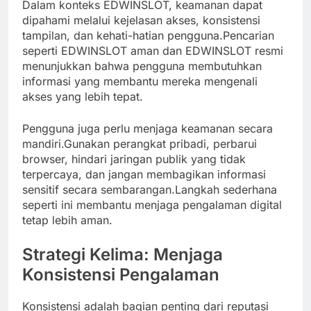
Dalam konteks EDWINSLOT, keamanan dapat
dipahami melalui kejelasan akses, konsistensi
tampilan, dan kehati-hatian pengguna.Pencarian
seperti EDWINSLOT aman dan EDWINSLOT resmi
menunjukkan bahwa pengguna membutuhkan
informasi yang membantu mereka mengenali
akses yang lebih tepat.
Pengguna juga perlu menjaga keamanan secara
mandiri.Gunakan perangkat pribadi, perbarui
browser, hindari jaringan publik yang tidak
terpercaya, dan jangan membagikan informasi
sensitif secara sembarangan.Langkah sederhana
seperti ini membantu menjaga pengalaman digital
tetap lebih aman.
Strategi Kelima: Menjaga
Konsistensi Pengalaman
Konsistensi adalah bagian penting dari reputasi