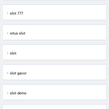
slot 777
situs slot
slot
slot gacor
slot demo