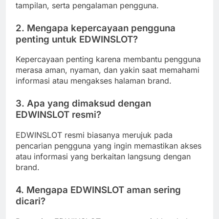
tampilan, serta pengalaman pengguna.
2. Mengapa kepercayaan pengguna
penting untuk EDWINSLOT?
Kepercayaan penting karena membantu pengguna
merasa aman, nyaman, dan yakin saat memahami
informasi atau mengakses halaman brand.
3. Apa yang dimaksud dengan
EDWINSLOT resmi?
EDWINSLOT resmi biasanya merujuk pada
pencarian pengguna yang ingin memastikan akses
atau informasi yang berkaitan langsung dengan
brand.
4. Mengapa EDWINSLOT aman sering
dicari?