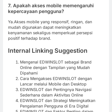
7. Apakah akses mobile memengaruhi
kepercayaan pengguna?
Ya.Akses mobile yang responsif, ringan, dan
mudah digunakan dapat meningkatkan
kenyamanan sekaligus memperkuat persepsi
positif terhadap brand.
Internal Linking Suggestion
Mengenal EDWINSLOT sebagai Brand
Online dengan Tampilan yang Mudah
Dipahami
Cara Mengakses EDWINSLOT dengan
Lancar melalui Mobile dan Desktop
EDWINSLOT dan Pentingnya Navigasi
Sederhana dalam Aktivitas Online
EDWINSLOT dan Strategi Meningkatkan
Pengalaman Pengguna di Era Digital
EDWINSLOT dan Faktor Penting dalam