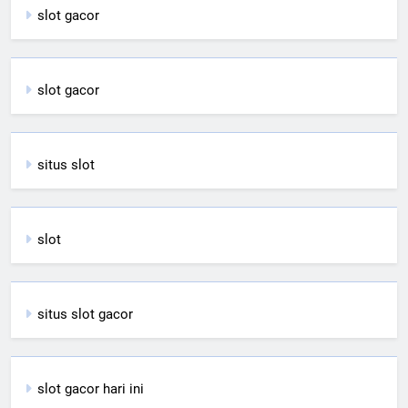
slot gacor
slot gacor
situs slot
slot
situs slot gacor
slot gacor hari ini