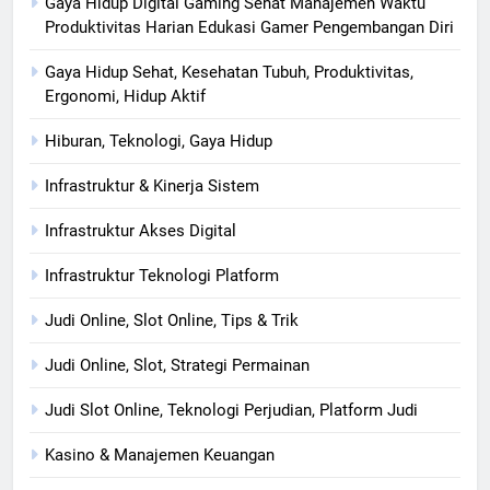
Gaya Hidup Digital Gaming Sehat Manajemen Waktu
Produktivitas Harian Edukasi Gamer Pengembangan Diri
Gaya Hidup Sehat, Kesehatan Tubuh, Produktivitas,
Ergonomi, Hidup Aktif
Hiburan, Teknologi, Gaya Hidup
Infrastruktur & Kinerja Sistem
Infrastruktur Akses Digital
Infrastruktur Teknologi Platform
Judi Online, Slot Online, Tips & Trik
Judi Online, Slot, Strategi Permainan
Judi Slot Online, Teknologi Perjudian, Platform Judi
Kasino & Manajemen Keuangan