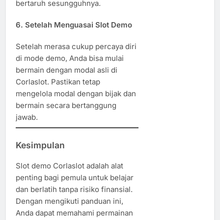
bertaruh sesungguhnya.
6. Setelah Menguasai Slot Demo
Setelah merasa cukup percaya diri
di mode demo, Anda bisa mulai
bermain dengan modal asli di
Corlaslot. Pastikan tetap
mengelola modal dengan bijak dan
bermain secara bertanggung
jawab.
Kesimpulan
Slot demo Corlaslot adalah alat
penting bagi pemula untuk belajar
dan berlatih tanpa risiko finansial.
Dengan mengikuti panduan ini,
Anda dapat memahami permainan