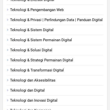
Teknologi & Pengembangan Web
Teknologi & Privasi | Perlindungan Data | Panduan Digital
Teknologi & Sistem Digital
Teknologi & Sistem Permainan Digital
Teknologi & Solusi Digital
Teknologi & Strategi Permainan Digital
Teknologi & Transformasi Digital
Teknologi dan Aksesibilitas
Teknologi dan Digital
Teknologi dan Inovasi Digital