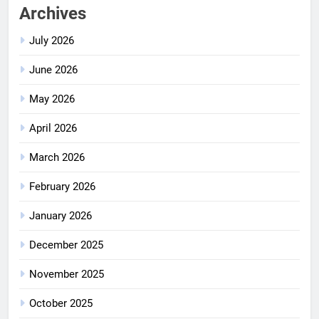
Archives
July 2026
June 2026
May 2026
April 2026
March 2026
February 2026
January 2026
December 2025
November 2025
October 2025