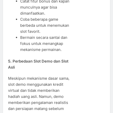
Catat fitur bonus dan kapan
munculnya agar bisa
dimanfaatkan.
Coba beberapa game
berbeda untuk menemukan
slot favorit.
Bermain secara santai dan
fokus untuk menangkap
mekanisme permainan.
5. Perbedaan Slot Demo dan Slot
Asli
Meskipun mekanisme dasar sama,
slot demo menggunakan kredit
virtual dan tidak memberikan
hadiah uang asli. Namun, demo
memberikan pengalaman realistis
dan persiapan matang sebelum