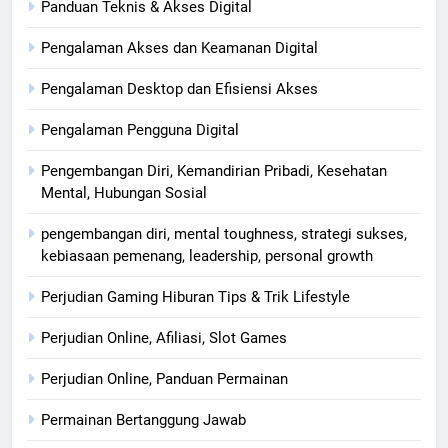
Panduan Teknis & Akses Digital
Pengalaman Akses dan Keamanan Digital
Pengalaman Desktop dan Efisiensi Akses
Pengalaman Pengguna Digital
Pengembangan Diri, Kemandirian Pribadi, Kesehatan
Mental, Hubungan Sosial
pengembangan diri, mental toughness, strategi sukses,
kebiasaan pemenang, leadership, personal growth
Perjudian Gaming Hiburan Tips & Trik Lifestyle
Perjudian Online, Afiliasi, Slot Games
Perjudian Online, Panduan Permainan
Permainan Bertanggung Jawab