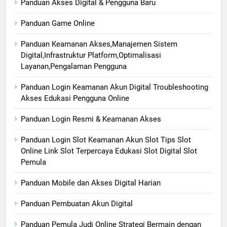
Panduan Akses Digital & Pengguna Baru
Panduan Game Online
Panduan Keamanan Akses,Manajemen Sistem
Digital,Infrastruktur Platform,Optimalisasi
Layanan,Pengalaman Pengguna
Panduan Login Keamanan Akun Digital Troubleshooting
Akses Edukasi Pengguna Online
Panduan Login Resmi & Keamanan Akses
Panduan Login Slot Keamanan Akun Slot Tips Slot
Online Link Slot Terpercaya Edukasi Slot Digital Slot
Pemula
Panduan Mobile dan Akses Digital Harian
Panduan Pembuatan Akun Digital
Panduan Pemula Judi Online Strategi Bermain dengan