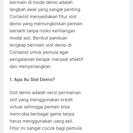
bermain di mode demo adalah
langkah awal yang sangat penting.
Corlaslot menyediakan fitur slot
demo yang memungkinkan pemain
berlatih tanpa risiko kehilangan
modal asli. Berikut panduan
lengkap bermain slot demo di
Corlaslot untuk pemula agar
pengalaman belajar menjadi efektif
dan menyenangkan.
1. Apa Itu Slot Demo?
Slot demo adalah versi permainan
slot yang menggunakan kredit
virtual sehingga pemain bisa
mencoba berbagai game tanpa
harus menggunakan uang asli.
Fitur ini sangat cocok bagi pemula