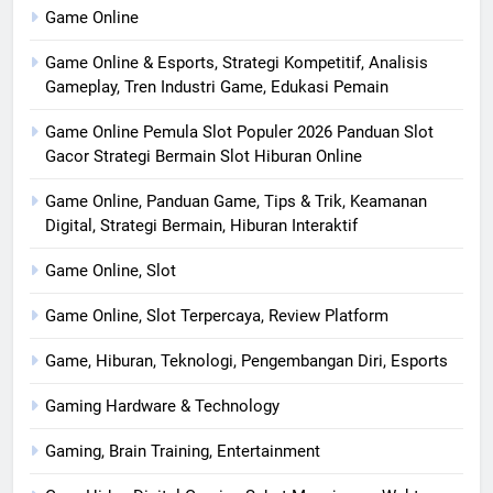
Game Online
Game Online & Esports, Strategi Kompetitif, Analisis
Gameplay, Tren Industri Game, Edukasi Pemain
Game Online Pemula Slot Populer 2026 Panduan Slot
Gacor Strategi Bermain Slot Hiburan Online
Game Online, Panduan Game, Tips & Trik, Keamanan
Digital, Strategi Bermain, Hiburan Interaktif
Game Online, Slot
Game Online, Slot Terpercaya, Review Platform
Game, Hiburan, Teknologi, Pengembangan Diri, Esports
Gaming Hardware & Technology
Gaming, Brain Training, Entertainment