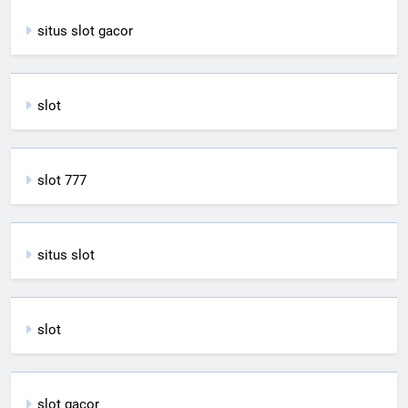
situs slot gacor
slot
slot 777
situs slot
slot
slot gacor