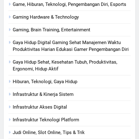
Game, Hiburan, Teknologi, Pengembangan Diri, Esports
Gaming Hardware & Technology
Gaming, Brain Training, Entertainment
Gaya Hidup Digital Gaming Sehat Manajemen Waktu
Produktivitas Harian Edukasi Gamer Pengembangan Diri
Gaya Hidup Sehat, Kesehatan Tubuh, Produktivitas,
Ergonomi, Hidup Aktif
Hiburan, Teknologi, Gaya Hidup
Infrastruktur & Kinerja Sistem
Infrastruktur Akses Digital
Infrastruktur Teknologi Platform
Judi Online, Slot Online, Tips & Trik