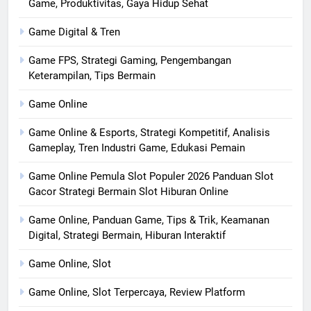
Game, Produktivitas, Gaya Hidup Sehat
Game Digital & Tren
Game FPS, Strategi Gaming, Pengembangan
Keterampilan, Tips Bermain
Game Online
Game Online & Esports, Strategi Kompetitif, Analisis
Gameplay, Tren Industri Game, Edukasi Pemain
Game Online Pemula Slot Populer 2026 Panduan Slot
Gacor Strategi Bermain Slot Hiburan Online
Game Online, Panduan Game, Tips & Trik, Keamanan
Digital, Strategi Bermain, Hiburan Interaktif
Game Online, Slot
Game Online, Slot Terpercaya, Review Platform