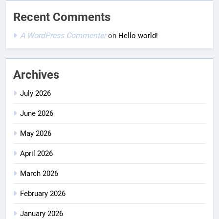
Recent Comments
A WordPress Commenter
on
Hello world!
Archives
July 2026
June 2026
May 2026
April 2026
March 2026
February 2026
January 2026