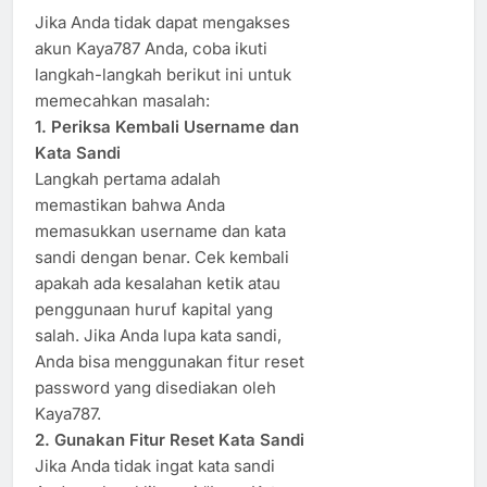
Jika Anda tidak dapat mengakses
akun Kaya787 Anda, coba ikuti
langkah-langkah berikut ini untuk
memecahkan masalah:
1. Periksa Kembali Username dan
Kata Sandi
Langkah pertama adalah
memastikan bahwa Anda
memasukkan username dan kata
sandi dengan benar. Cek kembali
apakah ada kesalahan ketik atau
penggunaan huruf kapital yang
salah. Jika Anda lupa kata sandi,
Anda bisa menggunakan fitur reset
password yang disediakan oleh
Kaya787.
2. Gunakan Fitur Reset Kata Sandi
Jika Anda tidak ingat kata sandi