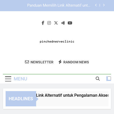
Skip
KAYA787 Alternatif dengan Alur Navigasi yang
to
Lebih Terorganisir
content
KAYA787 Alternatif melalui Desktop dengan
Proses Akses yang Lebih Nyaman
Panduan Memilih Link Alternatif untuk
Pengalaman Akses yang Lebih Nyaman dan Aman
Panduan Memilih Link Alternatif untuk
Pengalaman Akses yang Lebih Nyaman dan Aman
KAYA787 Alternatif dengan Alur Navigasi yang
Lebih Terorganisir
Pinched Nerve
Solusi Bagi Anda Yang Menderita Nyeri
KAYA787 Alternatif melalui Desktop dengan
NEWSLETTER
RANDOM NEWS
Clinic
Proses Akses yang Lebih Nyaman
Saraf Terjepit Di Pinched Nerve Clinic.
Layanan Profesional Untuk Kesehatan Saraf
MENU
Anda.
nduan Memilih Link Alternatif untuk Pengalaman Akses yan
HEADLINES
Weeks Ago