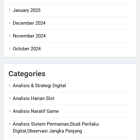
January 2025
December 2024
November 2024
October 2024
Categories
Analisis & Strategi Digital
Analisis Harian Slot
Analisis Naratif Game
Analisis Sistem Permainan,Studi Perilaku
Digital,Observasi Jangka Panjang