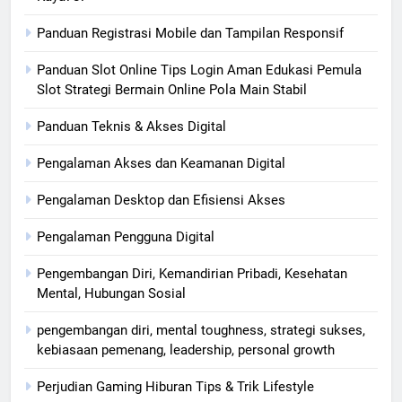
Panduan Registrasi Mobile dan Tampilan Responsif
Panduan Slot Online Tips Login Aman Edukasi Pemula
Slot Strategi Bermain Online Pola Main Stabil
Panduan Teknis & Akses Digital
Pengalaman Akses dan Keamanan Digital
Pengalaman Desktop dan Efisiensi Akses
Pengalaman Pengguna Digital
Pengembangan Diri, Kemandirian Pribadi, Kesehatan
Mental, Hubungan Sosial
pengembangan diri, mental toughness, strategi sukses,
kebiasaan pemenang, leadership, personal growth
Perjudian Gaming Hiburan Tips & Trik Lifestyle