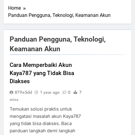
Home
Panduan Pengguna, Teknologi, Keamanan Akun
Panduan Pengguna, Teknologi,
Keamanan Akun
Cara Memperbaiki Akun
Kaya787 yang Tidak Bisa
Diakses
879e5dd
1 year ago
0
7
mins
Temukan solusi praktis untuk
mengatasi masalah akun Kaya787
yang tidak bisa diakses. Baca
panduan langkah demi langkah