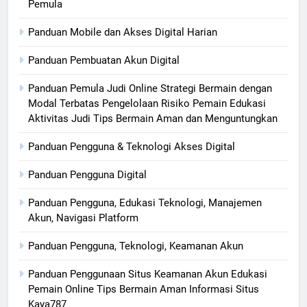
Pemula
Panduan Mobile dan Akses Digital Harian
Panduan Pembuatan Akun Digital
Panduan Pemula Judi Online Strategi Bermain dengan
Modal Terbatas Pengelolaan Risiko Pemain Edukasi
Aktivitas Judi Tips Bermain Aman dan Menguntungkan
Panduan Pengguna & Teknologi Akses Digital
Panduan Pengguna Digital
Panduan Pengguna, Edukasi Teknologi, Manajemen
Akun, Navigasi Platform
Panduan Pengguna, Teknologi, Keamanan Akun
Panduan Penggunaan Situs Keamanan Akun Edukasi
Pemain Online Tips Bermain Aman Informasi Situs
Kaya787