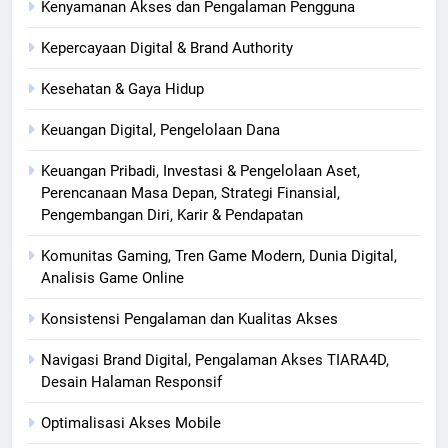
Kenyamanan Akses dan Pengalaman Pengguna
Kepercayaan Digital & Brand Authority
Kesehatan & Gaya Hidup
Keuangan Digital, Pengelolaan Dana
Keuangan Pribadi, Investasi & Pengelolaan Aset,
Perencanaan Masa Depan, Strategi Finansial,
Pengembangan Diri, Karir & Pendapatan
Komunitas Gaming, Tren Game Modern, Dunia Digital,
Analisis Game Online
Konsistensi Pengalaman dan Kualitas Akses
Navigasi Brand Digital, Pengalaman Akses TIARA4D,
Desain Halaman Responsif
Optimalisasi Akses Mobile