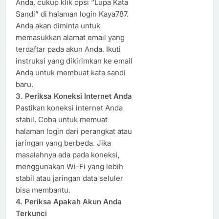
Anda, cukup klik opsi “Lupa Kata
Sandi” di halaman login Kaya787.
Anda akan diminta untuk
memasukkan alamat email yang
terdaftar pada akun Anda. Ikuti
instruksi yang dikirimkan ke email
Anda untuk membuat kata sandi
baru.
3. Periksa Koneksi Internet Anda
Pastikan koneksi internet Anda
stabil. Coba untuk memuat
halaman login dari perangkat atau
jaringan yang berbeda. Jika
masalahnya ada pada koneksi,
menggunakan Wi-Fi yang lebih
stabil atau jaringan data seluler
bisa membantu.
4. Periksa Apakah Akun Anda
Terkunci