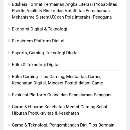
Edukasi Format Permainan Angka,Literasi Probabilitas
Praktis,Analisis Risiko dan Volatilitas,Pemahaman
Mekanisme Sistem,UX dan Pola Interaksi Pengguna
Ekonomi Digital & Teknologi
Ekosistem Platform Digital
Esports, Gaming, Teknologi Digital
Etika & Teknologi Digital
Etika Gaming, Tips Gaming, Mentalitas Gamer,
Kesehatan Digital, Mindset Positif dalam Game
Evaluasi Platform Online dan Pengalaman Pengguna
Game & Hiburan Kesehatan Mental Gaming Sehat
Hiburan Produktivitas & Kesehatan
Game & Teknologi, Pengembangan Diri, Tips Bermain