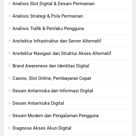
Analisis Slot Digital & Desain Permainan
Analisis Strategi & Pola Permainan
Analisis Trafik & Perilaku Pengguna
Arsitektur Infrastruktur dan Server Alternatif
Arsitektur Navigasi dan Struktur Akses Alternatif
Brand Awareness dan Identitas Digital
Casino, Slot Online, Pembayaran Cepat
Desain Antarmuka dan Informasi Digital
Desain Antarmuka Digital
Desain Modern dan Pengalaman Pengguna
Diagnosa Akses Akun Digital