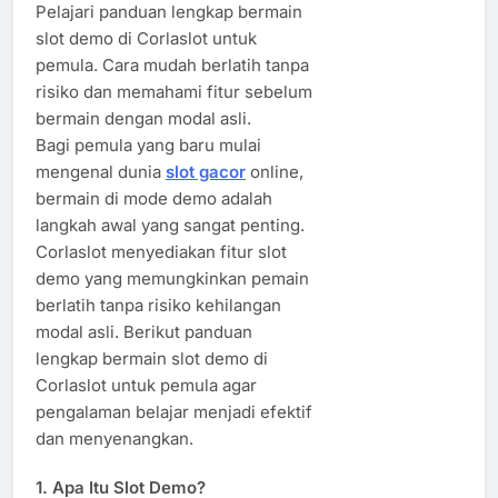
Pelajari panduan lengkap bermain
slot demo di Corlaslot untuk
pemula. Cara mudah berlatih tanpa
risiko dan memahami fitur sebelum
bermain dengan modal asli.
Bagi pemula yang baru mulai
mengenal dunia
slot gacor
online,
bermain di mode demo adalah
langkah awal yang sangat penting.
Corlaslot menyediakan fitur slot
demo yang memungkinkan pemain
berlatih tanpa risiko kehilangan
modal asli. Berikut panduan
lengkap bermain slot demo di
Corlaslot untuk pemula agar
pengalaman belajar menjadi efektif
dan menyenangkan.
1. Apa Itu Slot Demo?