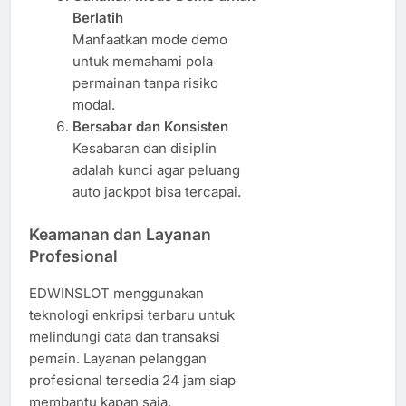
Berlatih
Manfaatkan mode demo
untuk memahami pola
permainan tanpa risiko
modal.
Bersabar dan Konsisten
Kesabaran dan disiplin
adalah kunci agar peluang
auto jackpot bisa tercapai.
Keamanan dan Layanan
Profesional
EDWINSLOT menggunakan
teknologi enkripsi terbaru untuk
melindungi data dan transaksi
pemain. Layanan pelanggan
profesional tersedia 24 jam siap
membantu kapan saja.