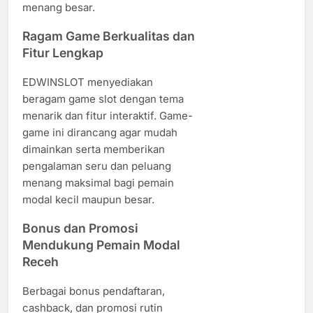
menang besar.
Ragam Game Berkualitas dan
Fitur Lengkap
EDWINSLOT menyediakan
beragam game slot dengan tema
menarik dan fitur interaktif. Game-
game ini dirancang agar mudah
dimainkan serta memberikan
pengalaman seru dan peluang
menang maksimal bagi pemain
modal kecil maupun besar.
Bonus dan Promosi
Mendukung Pemain Modal
Receh
Berbagai bonus pendaftaran,
cashback, dan promosi rutin