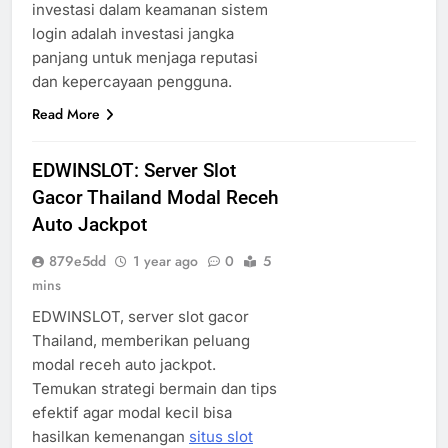
investasi dalam keamanan sistem
login adalah investasi jangka
panjang untuk menjaga reputasi
dan kepercayaan pengguna.
Read More
EDWINSLOT: Server Slot
Gacor Thailand Modal Receh
Auto Jackpot
879e5dd
1 year ago
0
5
mins
EDWINSLOT, server slot gacor
Thailand, memberikan peluang
modal receh auto jackpot.
Temukan strategi bermain dan tips
efektif agar modal kecil bisa
hasilkan kemenangan
situs slot