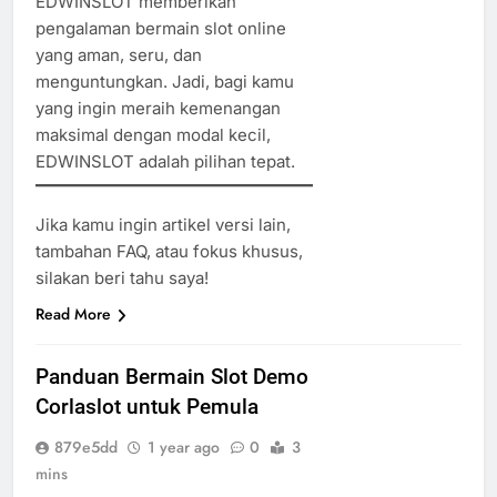
EDWINSLOT memberikan
pengalaman bermain slot online
yang aman, seru, dan
menguntungkan. Jadi, bagi kamu
yang ingin meraih kemenangan
maksimal dengan modal kecil,
EDWINSLOT adalah pilihan tepat.
Jika kamu ingin artikel versi lain,
tambahan FAQ, atau fokus khusus,
silakan beri tahu saya!
Read More
Panduan Bermain Slot Demo
Corlaslot untuk Pemula
879e5dd
1 year ago
0
3
mins