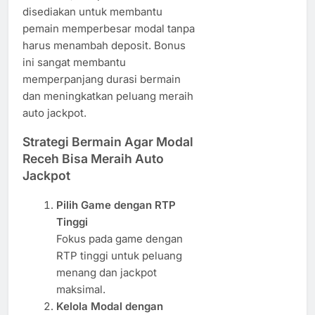
disediakan untuk membantu
pemain memperbesar modal tanpa
harus menambah deposit. Bonus
ini sangat membantu
memperpanjang durasi bermain
dan meningkatkan peluang meraih
auto jackpot.
Strategi Bermain Agar Modal
Receh Bisa Meraih Auto
Jackpot
Pilih Game dengan RTP
Tinggi
Fokus pada game dengan
RTP tinggi untuk peluang
menang dan jackpot
maksimal.
Kelola Modal dengan