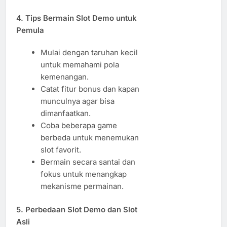
4. Tips Bermain Slot Demo untuk
Pemula
Mulai dengan taruhan kecil
untuk memahami pola
kemenangan.
Catat fitur bonus dan kapan
munculnya agar bisa
dimanfaatkan.
Coba beberapa game
berbeda untuk menemukan
slot favorit.
Bermain secara santai dan
fokus untuk menangkap
mekanisme permainan.
5. Perbedaan Slot Demo dan Slot
Asli