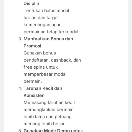
Disiplin
Tentukan batas modal
harian dan target
kemenangan agar
permainan tetap terkendali.
Manfaatkan Bonus dan
Promosi
Gunakan bonus
pendaftaran, cashback, dan
free spins untuk
memperbesar modal
bermain.
Taruhan Kecil dan
Konsisten
Memasang taruhan kecil
memungkinkan bermain
lebih lama dan peluang
menang lebih besar.
Gunakan Mode Demo untuk