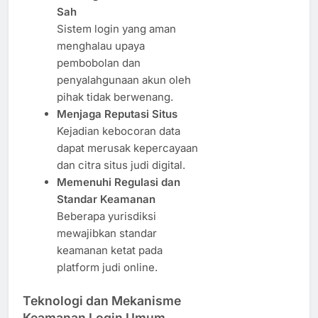
Sah
Sistem login yang aman
menghalau upaya
pembobolan dan
penyalahgunaan akun oleh
pihak tidak berwenang.
Menjaga Reputasi Situs
Kejadian kebocoran data
dapat merusak kepercayaan
dan citra situs judi digital.
Memenuhi Regulasi dan
Standar Keamanan
Beberapa yurisdiksi
mewajibkan standar
keamanan ketat pada
platform judi online.
Teknologi dan Mekanisme
Keamanan Login Umum