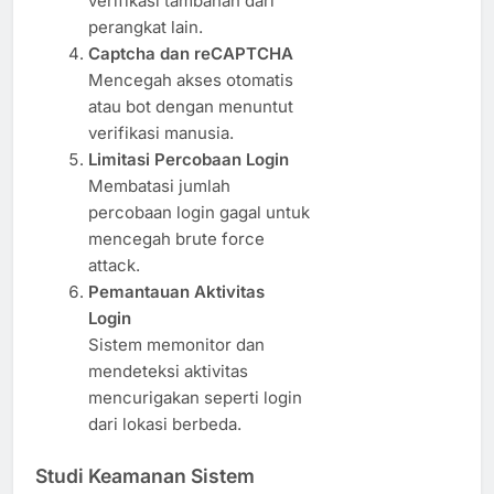
verifikasi tambahan dari
perangkat lain.
Captcha dan reCAPTCHA
Mencegah akses otomatis
atau bot dengan menuntut
verifikasi manusia.
Limitasi Percobaan Login
Membatasi jumlah
percobaan login gagal untuk
mencegah brute force
attack.
Pemantauan Aktivitas
Login
Sistem memonitor dan
mendeteksi aktivitas
mencurigakan seperti login
dari lokasi berbeda.
Studi Keamanan Sistem