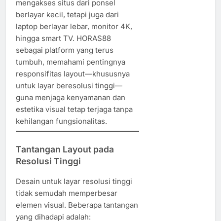
mengakses situs dari ponsel
berlayar kecil, tetapi juga dari
laptop berlayar lebar, monitor 4K,
hingga smart TV. HORAS88
sebagai platform yang terus
tumbuh, memahami pentingnya
responsifitas layout—khususnya
untuk layar beresolusi tinggi—
guna menjaga kenyamanan dan
estetika visual tetap terjaga tanpa
kehilangan fungsionalitas.
Tantangan Layout pada
Resolusi Tinggi
Desain untuk layar resolusi tinggi
tidak semudah memperbesar
elemen visual. Beberapa tantangan
yang dihadapi adalah: