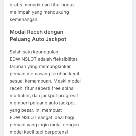
grafis menarik dan fitur bonus
melimpah yang mendukung
kemenangan.
Modal Receh dengan
Peluang Auto Jackpot
Salah satu keunggulan
EDWINSLOT adalah fleksibilitas
taruhan yang memungkinkan
pemain memasang taruhan kecil
sesuai kemampuan. Meski modal
receh, fitur seperti free spins,
multiplier, dan jackpot progresif
memberi peluang auto jackpot
yang besar. Ini membuat
EDWINSLOT sangat ideal bagi
pemain yang ingin mulai dengan
modal kecil tapi berpotensi