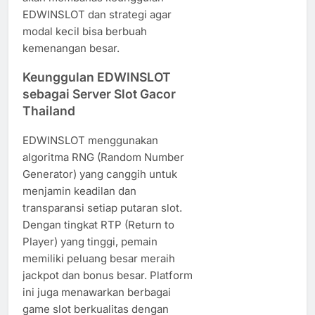
EDWINSLOT dan strategi agar
modal kecil bisa berbuah
kemenangan besar.
Keunggulan EDWINSLOT
sebagai Server Slot Gacor
Thailand
EDWINSLOT menggunakan
algoritma RNG (Random Number
Generator) yang canggih untuk
menjamin keadilan dan
transparansi setiap putaran slot.
Dengan tingkat RTP (Return to
Player) yang tinggi, pemain
memiliki peluang besar meraih
jackpot dan bonus besar. Platform
ini juga menawarkan berbagai
game slot berkualitas dengan