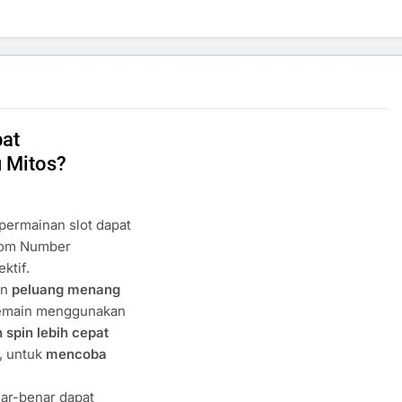
pat
u Mitos?
permainan slot dapat
ndom Number
ktif.
an
peluang menang
pemain menggunakan
spin lebih cepat
, untuk
mencoba
ar-benar dapat