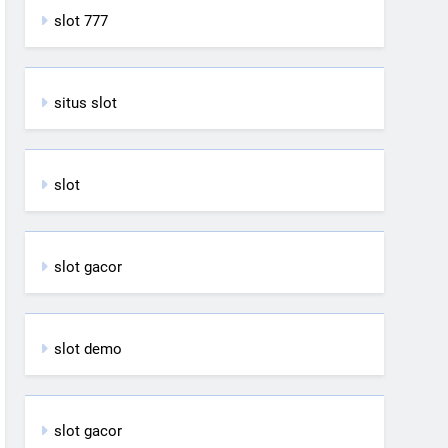
slot 777
situs slot
slot
slot gacor
slot demo
slot gacor