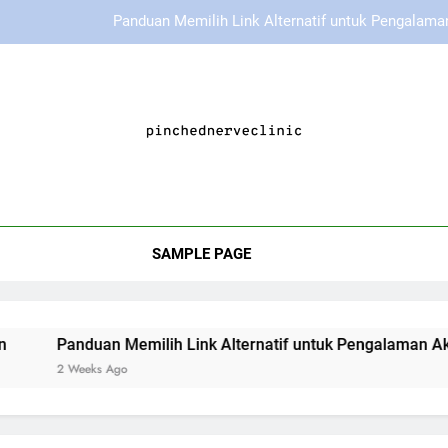
Panduan Memilih Link Alternatif untuk Pengala
KAYA787 Alternatif dengan
KAYA787 Alternatif melalui Desktop d
Panduan Memilih Link Alternatif untuk Pengala
ched Nerve Clinic
Panduan Memilih Link Alternatif untuk Pengala
i Anda Yang Menderita Nyeri Saraf Terjepit Di Pinched Nerve C
KAYA787 Alternatif dengan
SAMPLE PAGE
KAYA787 Alternatif melalui Desktop d
uan Memilih Link Alternatif untuk Pengalaman Akses yang 
ks Ago