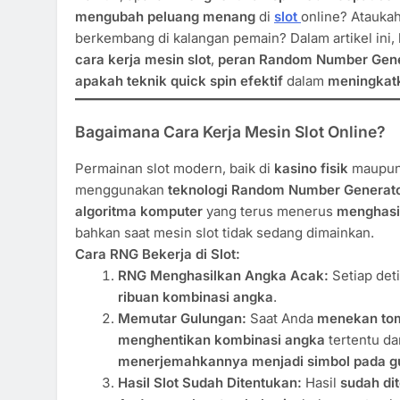
mengubah peluang menang
di
slot
online? Ataukah
berkembang di kalangan pemain? Dalam artikel ini,
cara kerja mesin slot
,
peran Random Number Gene
apakah teknik quick spin efektif
dalam
meningkat
Bagaimana Cara Kerja Mesin Slot Online?
Permainan slot modern, baik di
kasino fisik
maupu
menggunakan
teknologi Random Number Generat
algoritma komputer
yang terus menerus
menghasi
bahkan saat mesin slot tidak sedang dimainkan.
Cara RNG Bekerja di Slot:
RNG Menghasilkan Angka Acak:
Setiap det
ribuan kombinasi angka
.
Memutar Gulungan:
Saat Anda
menekan tom
menghentikan kombinasi angka
tertentu da
menerjemahkannya menjadi simbol pada g
Hasil Slot Sudah Ditentukan:
Hasil
sudah di