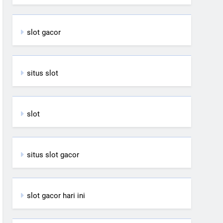
slot gacor
situs slot
slot
situs slot gacor
slot gacor hari ini