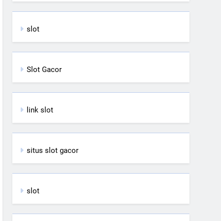
slot
Slot Gacor
link slot
situs slot gacor
slot