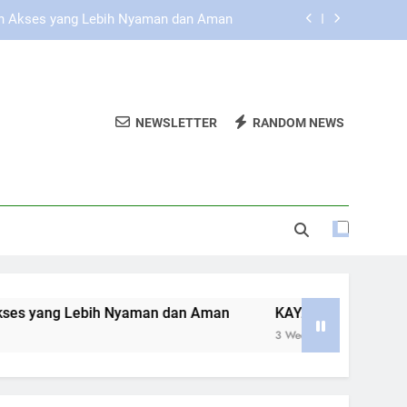
man Akses yang Lebih Nyaman dan Aman
 Alur Navigasi yang Lebih Terorganisir
engan Proses Akses yang Lebih Nyaman
NEWSLETTER
RANDOM NEWS
man Akses yang Lebih Nyaman dan Aman
man Akses yang Lebih Nyaman dan Aman
linic. Layanan Profesional Untuk Kesehatan Saraf Anda.
 Alur Navigasi yang Lebih Terorganisir
engan Proses Akses yang Lebih Nyaman
Lebih Nyaman dan Aman
KAYA787 Alternatif dengan Alur 
3 Weeks Ago