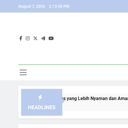
Skip
August 7, 2026
2:13:57 PM
to
content
Pin
Solusi Bag
uk Pengalaman Akses yang Lebih Nyaman dan Aman
Pand
2 Wee
HEADLINES