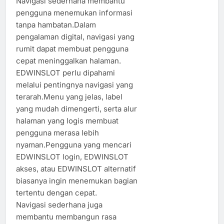
Navigasi sederhana membantu
pengguna menemukan informasi
tanpa hambatan.Dalam
pengalaman digital, navigasi yang
rumit dapat membuat pengguna
cepat meninggalkan halaman.
EDWINSLOT perlu dipahami
melalui pentingnya navigasi yang
terarah.Menu yang jelas, label
yang mudah dimengerti, serta alur
halaman yang logis membuat
pengguna merasa lebih
nyaman.Pengguna yang mencari
EDWINSLOT login, EDWINSLOT
akses, atau EDWINSLOT alternatif
biasanya ingin menemukan bagian
tertentu dengan cepat.
Navigasi sederhana juga
membantu membangun rasa