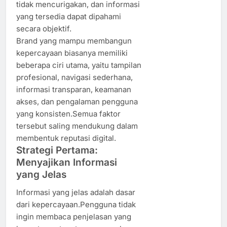
tidak mencurigakan, dan informasi
yang tersedia dapat dipahami
secara objektif.
Brand yang mampu membangun
kepercayaan biasanya memiliki
beberapa ciri utama, yaitu tampilan
profesional, navigasi sederhana,
informasi transparan, keamanan
akses, dan pengalaman pengguna
yang konsisten.Semua faktor
tersebut saling mendukung dalam
membentuk reputasi digital.
Strategi Pertama:
Menyajikan Informasi
yang Jelas
Informasi yang jelas adalah dasar
dari kepercayaan.Pengguna tidak
ingin membaca penjelasan yang