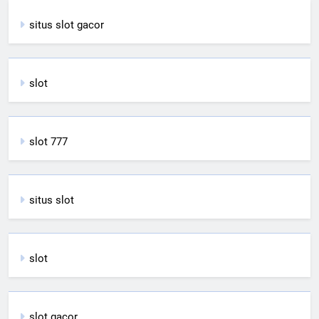
situs slot gacor
slot
slot 777
situs slot
slot
slot gacor