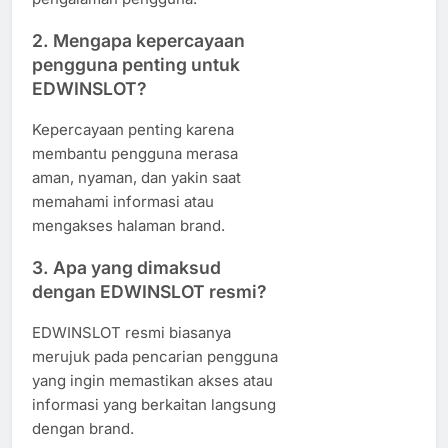
2. Mengapa kepercayaan
pengguna penting untuk
EDWINSLOT?
Kepercayaan penting karena
membantu pengguna merasa
aman, nyaman, dan yakin saat
memahami informasi atau
mengakses halaman brand.
3. Apa yang dimaksud
dengan EDWINSLOT resmi?
EDWINSLOT resmi biasanya
merujuk pada pencarian pengguna
yang ingin memastikan akses atau
informasi yang berkaitan langsung
dengan brand.