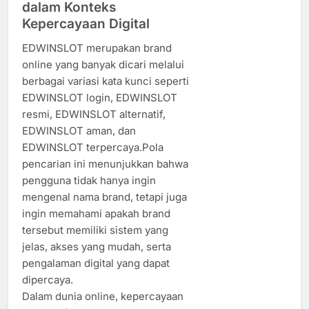
dalam Konteks
Kepercayaan Digital
EDWINSLOT merupakan brand
online yang banyak dicari melalui
berbagai variasi kata kunci seperti
EDWINSLOT login, EDWINSLOT
resmi, EDWINSLOT alternatif,
EDWINSLOT aman, dan
EDWINSLOT terpercaya.Pola
pencarian ini menunjukkan bahwa
pengguna tidak hanya ingin
mengenal nama brand, tetapi juga
ingin memahami apakah brand
tersebut memiliki sistem yang
jelas, akses yang mudah, serta
pengalaman digital yang dapat
dipercaya.
Dalam dunia online, kepercayaan