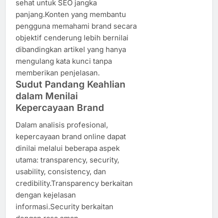
sehat untuk SEO jangka
panjang.Konten yang membantu
pengguna memahami brand secara
objektif cenderung lebih bernilai
dibandingkan artikel yang hanya
mengulang kata kunci tanpa
memberikan penjelasan.
Sudut Pandang Keahlian
dalam Menilai
Kepercayaan Brand
Dalam analisis profesional,
kepercayaan brand online dapat
dinilai melalui beberapa aspek
utama: transparency, security,
usability, consistency, dan
credibility.Transparency berkaitan
dengan kejelasan
informasi.Security berkaitan