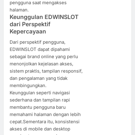
pengguna saat mengakses
halaman.
Keunggulan EDWINSLOT
dari Perspektif
Kepercayaan
Dari perspektif pengguna,
EDWINSLOT dapat dipahami
sebagai brand online yang perlu
menonjolkan kejelasan akses,
sistem praktis, tampilan responsif,
dan pengalaman yang tidak
membingungkan.
Keunggulan seperti navigasi
sederhana dan tampilan rapi
membantu pengguna baru
memahami halaman dengan lebih
cepat.Sementara itu, konsistensi
akses di mobile dan desktop