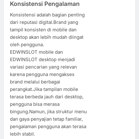
Konsistensi Pengalaman
Konsistensi adalah bagian penting
dari reputasi digital.Brand yang
tampil konsisten di mobile dan
desktop akan lebih mudah diingat
oleh pengguna.
EDWINSLOT mobile dan
EDWINSLOT desktop menjadi
variasi pencarian yang relevan
karena pengguna mengakses
brand melalui berbagai
perangkat.Jika tampilan mobile
terasa berbeda jauh dari desktop,
pengguna bisa merasa
bingung.Namun, jika struktur menu
dan gaya penyajian tetap familiar,
pengalaman pengguna akan terasa
lebih stabil.