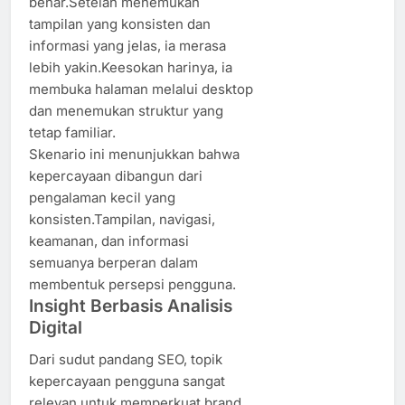
benar.Setelah menemukan
tampilan yang konsisten dan
informasi yang jelas, ia merasa
lebih yakin.Keesokan harinya, ia
membuka halaman melalui desktop
dan menemukan struktur yang
tetap familiar.
Skenario ini menunjukkan bahwa
kepercayaan dibangun dari
pengalaman kecil yang
konsisten.Tampilan, navigasi,
keamanan, dan informasi
semuanya berperan dalam
membentuk persepsi pengguna.
Insight Berbasis Analisis
Digital
Dari sudut pandang SEO, topik
kepercayaan pengguna sangat
relevan untuk memperkuat brand