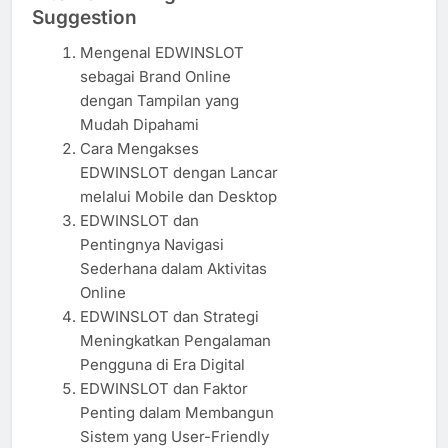
Suggestion
Mengenal EDWINSLOT
sebagai Brand Online
dengan Tampilan yang
Mudah Dipahami
Cara Mengakses
EDWINSLOT dengan Lancar
melalui Mobile dan Desktop
EDWINSLOT dan
Pentingnya Navigasi
Sederhana dalam Aktivitas
Online
EDWINSLOT dan Strategi
Meningkatkan Pengalaman
Pengguna di Era Digital
EDWINSLOT dan Faktor
Penting dalam Membangun
Sistem yang User-Friendly