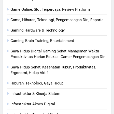
Game Online, Slot Terpercaya, Review Platform
Game, Hiburan, Teknologi, Pengembangan Diri, Esports
Gaming Hardware & Technology
Gaming, Brain Training, Entertainment
Gaya Hidup Digital Gaming Sehat Manajemen Waktu
Produktivitas Harian Edukasi Gamer Pengembangan Diri
Gaya Hidup Sehat, Kesehatan Tubuh, Produktivitas,
Ergonomi, Hidup Aktif
Hiburan, Teknologi, Gaya Hidup
Infrastruktur & Kinerja Sistem
Infrastruktur Akses Digital