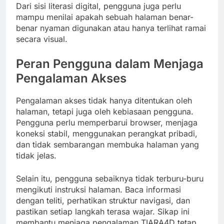
Dari sisi literasi digital, pengguna juga perlu
mampu menilai apakah sebuah halaman benar-
benar nyaman digunakan atau hanya terlihat ramai
secara visual.
Peran Pengguna dalam Menjaga
Pengalaman Akses
Pengalaman akses tidak hanya ditentukan oleh
halaman, tetapi juga oleh kebiasaan pengguna.
Pengguna perlu memperbarui browser, menjaga
koneksi stabil, menggunakan perangkat pribadi,
dan tidak sembarangan membuka halaman yang
tidak jelas.
Selain itu, pengguna sebaiknya tidak terburu-buru
mengikuti instruksi halaman. Baca informasi
dengan teliti, perhatikan struktur navigasi, dan
pastikan setiap langkah terasa wajar. Sikap ini
membantu menjaga pengalaman TIARA4D tetap