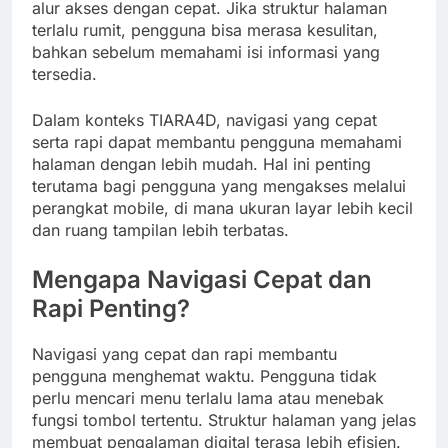
alur akses dengan cepat. Jika struktur halaman
terlalu rumit, pengguna bisa merasa kesulitan,
bahkan sebelum memahami isi informasi yang
tersedia.
Dalam konteks TIARA4D, navigasi yang cepat
serta rapi dapat membantu pengguna memahami
halaman dengan lebih mudah. Hal ini penting
terutama bagi pengguna yang mengakses melalui
perangkat mobile, di mana ukuran layar lebih kecil
dan ruang tampilan lebih terbatas.
Mengapa Navigasi Cepat dan
Rapi Penting?
Navigasi yang cepat dan rapi membantu
pengguna menghemat waktu. Pengguna tidak
perlu mencari menu terlalu lama atau menebak
fungsi tombol tertentu. Struktur halaman yang jelas
membuat pengalaman digital terasa lebih efisien.