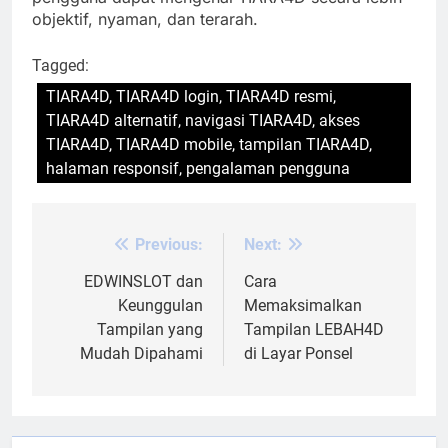
objektif, nyaman, dan terarah.
Tagged:
TIARA4D, TIARA4D login, TIARA4D resmi,
TIARA4D alternatif, navigasi TIARA4D, akses
TIARA4D, TIARA4D mobile, tampilan TIARA4D,
halaman responsif, pengalaman pengguna
Previous:
Next:
Post
navigation
EDWINSLOT dan
Cara
Keunggulan
Memaksimalkan
Tampilan yang
Tampilan LEBAH4D
Mudah Dipahami
di Layar Ponsel