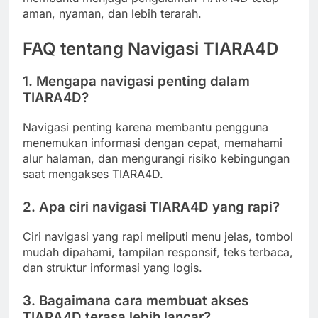
aman, nyaman, dan lebih terarah.
FAQ tentang Navigasi TIARA4D
1. Mengapa navigasi penting dalam
TIARA4D?
Navigasi penting karena membantu pengguna
menemukan informasi dengan cepat, memahami
alur halaman, dan mengurangi risiko kebingungan
saat mengakses TIARA4D.
2. Apa ciri navigasi TIARA4D yang rapi?
Ciri navigasi yang rapi meliputi menu jelas, tombol
mudah dipahami, tampilan responsif, teks terbaca,
dan struktur informasi yang logis.
3. Bagaimana cara membuat akses
TIARA4D terasa lebih lancar?