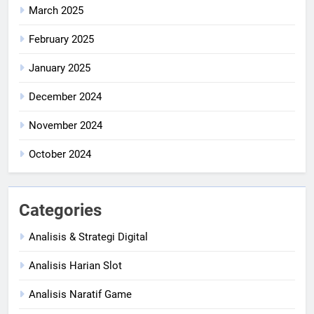
March 2025
February 2025
January 2025
December 2024
November 2024
October 2024
Categories
Analisis & Strategi Digital
Analisis Harian Slot
Analisis Naratif Game