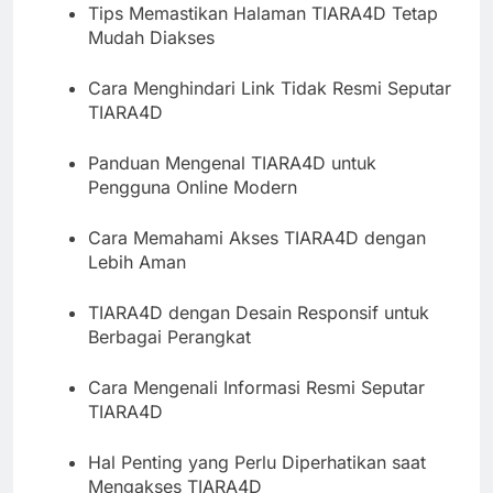
Tips Memastikan Halaman TIARA4D Tetap
Mudah Diakses
Cara Menghindari Link Tidak Resmi Seputar
TIARA4D
Panduan Mengenal TIARA4D untuk
Pengguna Online Modern
Cara Memahami Akses TIARA4D dengan
Lebih Aman
TIARA4D dengan Desain Responsif untuk
Berbagai Perangkat
Cara Mengenali Informasi Resmi Seputar
TIARA4D
Hal Penting yang Perlu Diperhatikan saat
Mengakses TIARA4D