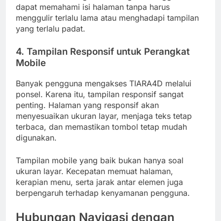
dapat memahami isi halaman tanpa harus
menggulir terlalu lama atau menghadapi tampilan
yang terlalu padat.
4. Tampilan Responsif untuk Perangkat
Mobile
Banyak pengguna mengakses TIARA4D melalui
ponsel. Karena itu, tampilan responsif sangat
penting. Halaman yang responsif akan
menyesuaikan ukuran layar, menjaga teks tetap
terbaca, dan memastikan tombol tetap mudah
digunakan.
Tampilan mobile yang baik bukan hanya soal
ukuran layar. Kecepatan memuat halaman,
kerapian menu, serta jarak antar elemen juga
berpengaruh terhadap kenyamanan pengguna.
Hubungan Navigasi dengan