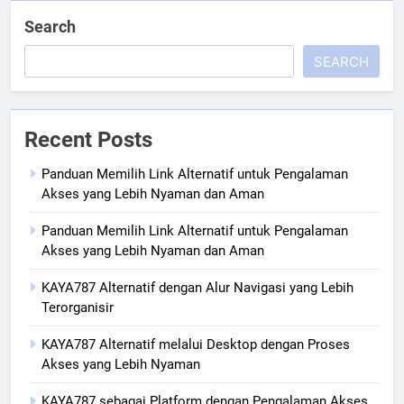
Search
SEARCH
Recent Posts
Panduan Memilih Link Alternatif untuk Pengalaman
Akses yang Lebih Nyaman dan Aman
Panduan Memilih Link Alternatif untuk Pengalaman
Akses yang Lebih Nyaman dan Aman
KAYA787 Alternatif dengan Alur Navigasi yang Lebih
Terorganisir
KAYA787 Alternatif melalui Desktop dengan Proses
Akses yang Lebih Nyaman
KAYA787 sebagai Platform dengan Pengalaman Akses