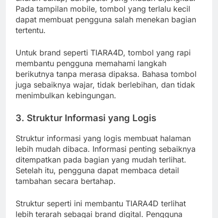
Pada tampilan mobile, tombol yang terlalu kecil
dapat membuat pengguna salah menekan bagian
tertentu.
Untuk brand seperti TIARA4D, tombol yang rapi
membantu pengguna memahami langkah
berikutnya tanpa merasa dipaksa. Bahasa tombol
juga sebaiknya wajar, tidak berlebihan, dan tidak
menimbulkan kebingungan.
3. Struktur Informasi yang Logis
Struktur informasi yang logis membuat halaman
lebih mudah dibaca. Informasi penting sebaiknya
ditempatkan pada bagian yang mudah terlihat.
Setelah itu, pengguna dapat membaca detail
tambahan secara bertahap.
Struktur seperti ini membantu TIARA4D terlihat
lebih terarah sebagai brand digital. Pengguna