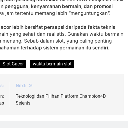
n pengguna, kenyamanan bermain, dan promosi
a jam tertentu memang lebih “menguntungkan”.
acor lebih bersifat persepsi daripada fakta teknis
ain yang sehat dan realistis. Gunakan waktu bermain
n menang. Sebab dalam slot, yang paling penting
mahaman terhadap sistem permainan itu sendiri
.
Slot Gacor
waktu bermain slot
s:
Next:
n:
Teknologi dan Pilihan Platform Champion4D
as
Sejenis