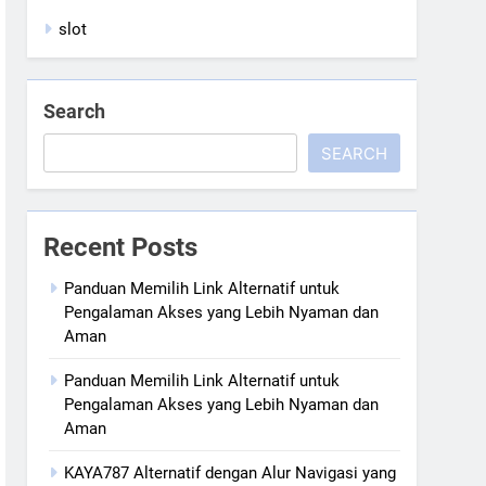
slot
Search
SEARCH
Recent Posts
Panduan Memilih Link Alternatif untuk
Pengalaman Akses yang Lebih Nyaman dan
Aman
Panduan Memilih Link Alternatif untuk
Pengalaman Akses yang Lebih Nyaman dan
Aman
KAYA787 Alternatif dengan Alur Navigasi yang