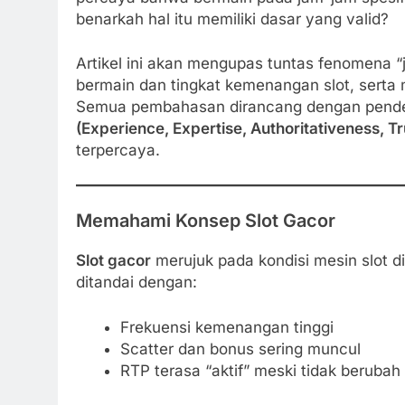
benarkah hal itu memiliki dasar yang valid?
Artikel ini akan mengupas tuntas fenomena 
bermain dan tingkat kemenangan slot, serta 
Semua pembahasan dirancang dengan pend
(Experience, Expertise, Authoritativeness, T
terpercaya.
Memahami Konsep Slot Gacor
Slot gacor
merujuk pada kondisi mesin slot d
ditandai dengan:
Frekuensi kemenangan tinggi
Scatter dan bonus sering muncul
RTP terasa “aktif” meski tidak berubah