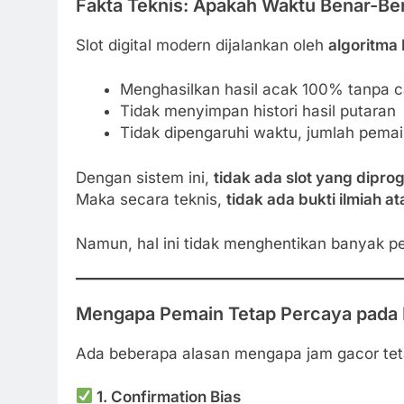
Fakta Teknis: Apakah Waktu Benar-B
Slot digital modern dijalankan oleh
algoritma
Menghasilkan hasil acak 100% tanpa 
Tidak menyimpan histori hasil putaran
Tidak dipengaruhi waktu, jumlah pemai
Dengan sistem ini,
tidak ada slot yang dipro
Maka secara teknis,
tidak ada bukti ilmiah 
Namun, hal ini tidak menghentikan banyak p
Mengapa Pemain Tetap Percaya pada K
Ada beberapa alasan mengapa jam gacor te
1.
Confirmation Bias