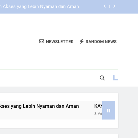
man Akses yang Lebih Nyaman dan Aman
 Alur Navigasi yang Lebih Terorganisir
engan Proses Akses yang Lebih Nyaman
NEWSLETTER
RANDOM NEWS
man Akses yang Lebih Nyaman dan Aman
man Akses yang Lebih Nyaman dan Aman
linic. Layanan Profesional Untuk Kesehatan Saraf Anda.
 Alur Navigasi yang Lebih Terorganisir
engan Proses Akses yang Lebih Nyaman
Lebih Nyaman dan Aman
KAYA787 Alternatif dengan Alur
3 Weeks Ago