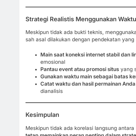
Strategi Realistis Menggunakan Wakt
Meskipun tidak ada bukti teknis, menggunaka
sah asal dilakukan dengan pendekatan yang r
Main saat koneksi internet stabil dan 
emosional
Pantau event atau promosi situs
yang s
Gunakan waktu main sebagai batas ke
Catat waktu dan hasil permainan Anda 
dianalisis
Kesimpulan
Meskipun tidak ada korelasi langsung antara
tetap memainkan peran penting dalam strate