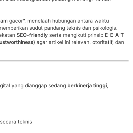
“jam gacor”, menelaah hubungan antara waktu
memberikan sudut pandang teknis dan psikologis.
ekatan
SEO-friendly
serta mengikuti prinsip
E-E-A-T
rustworthiness)
agar artikel ini relevan, otoritatif, dan
igital yang dianggap sedang
berkinerja tinggi
,
 secara teknis