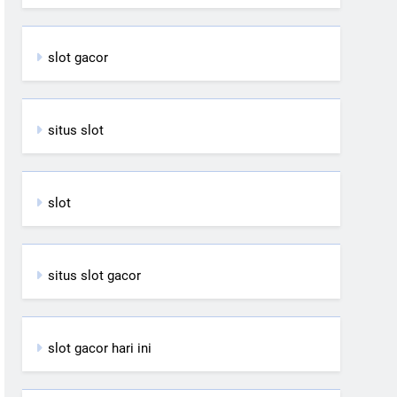
slot gacor
situs slot
slot
situs slot gacor
slot gacor hari ini