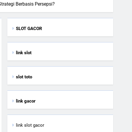
trategi Berbasis Persepsi?
SLOT GACOR
link slot
slot toto
link gacor
link slot gacor