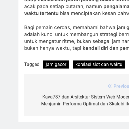
acak pada setiap putaran, namun
pengalama
waktu tertentu
bisa menciptakan kesan bahw
Bagi pemain cerdas, memahami bahwa
jam g
adalah kunci untuk membangun strategi berm
untuk mengatur ritme, bukan sebagai jamina
bukan hanya waktu, tapi
kendali diri dan pe
Tagged:
jam gacor
korelasi slot dan waktu
Previou
Post
navigation
Kaya787 dan Arsitektur Sistem Web Moder
Menjamin Performa Optimal dan Skalabilit