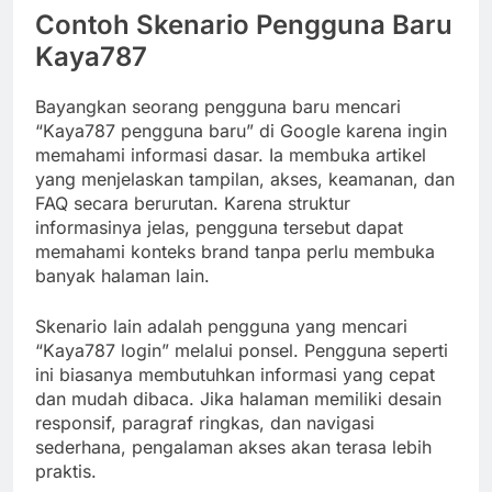
Contoh Skenario Pengguna Baru
Kaya787
Bayangkan seorang pengguna baru mencari
“Kaya787 pengguna baru” di Google karena ingin
memahami informasi dasar. Ia membuka artikel
yang menjelaskan tampilan, akses, keamanan, dan
FAQ secara berurutan. Karena struktur
informasinya jelas, pengguna tersebut dapat
memahami konteks brand tanpa perlu membuka
banyak halaman lain.
Skenario lain adalah pengguna yang mencari
“Kaya787 login” melalui ponsel. Pengguna seperti
ini biasanya membutuhkan informasi yang cepat
dan mudah dibaca. Jika halaman memiliki desain
responsif, paragraf ringkas, dan navigasi
sederhana, pengalaman akses akan terasa lebih
praktis.