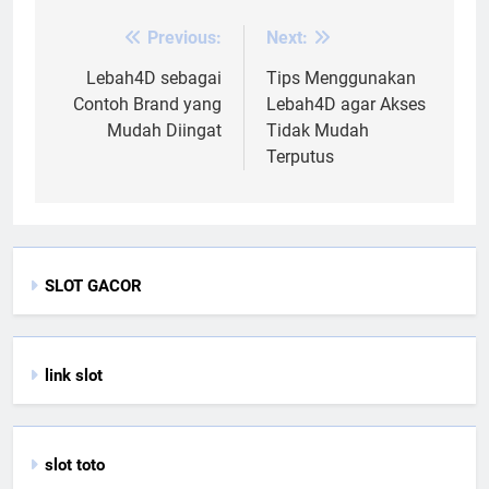
Previous:
Next:
Post
navigation
Lebah4D sebagai
Tips Menggunakan
Contoh Brand yang
Lebah4D agar Akses
Mudah Diingat
Tidak Mudah
Terputus
SLOT GACOR
link slot
slot toto