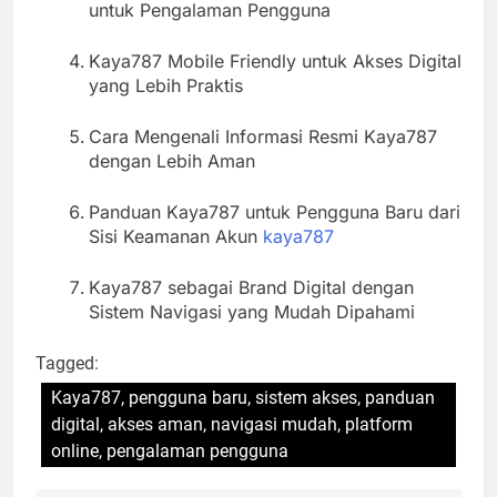
untuk Pengalaman Pengguna
Kaya787 Mobile Friendly untuk Akses Digital
yang Lebih Praktis
Cara Mengenali Informasi Resmi Kaya787
dengan Lebih Aman
Panduan Kaya787 untuk Pengguna Baru dari
Sisi Keamanan Akun
kaya787
Kaya787 sebagai Brand Digital dengan
Sistem Navigasi yang Mudah Dipahami
Tagged:
Kaya787, pengguna baru, sistem akses, panduan
digital, akses aman, navigasi mudah, platform
online, pengalaman pengguna