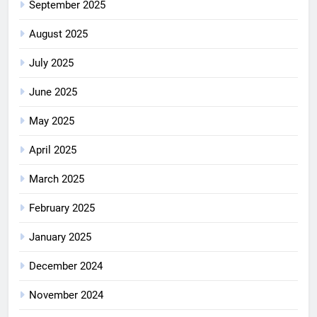
September 2025
August 2025
July 2025
June 2025
May 2025
April 2025
March 2025
February 2025
January 2025
December 2024
November 2024