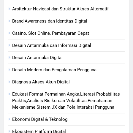
Arsitektur Navigasi dan Struktur Akses Alternatif
Brand Awareness dan Identitas Digital
Casino, Slot Online, Pembayaran Cepat
Desain Antarmuka dan Informasi Digital
Desain Antarmuka Digital
Desain Modern dan Pengalaman Pengguna
Diagnosa Akses Akun Digital
Edukasi Format Permainan Angka,Literasi Probabilitas
Praktis,Analisis Risiko dan Volatilitas,Pemahaman
Mekanisme Sistem,UX dan Pola Interaksi Pengguna
Ekonomi Digital & Teknologi
Ekosistem Platform Digital