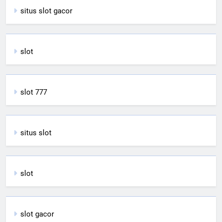
situs slot gacor
slot
slot 777
situs slot
slot
slot gacor