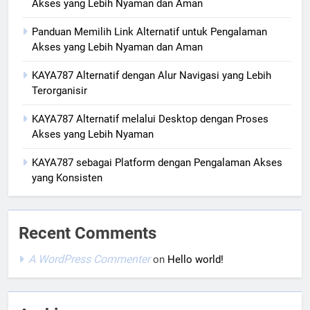
Akses yang Lebih Nyaman dan Aman
Panduan Memilih Link Alternatif untuk Pengalaman
Akses yang Lebih Nyaman dan Aman
KAYA787 Alternatif dengan Alur Navigasi yang Lebih
Terorganisir
KAYA787 Alternatif melalui Desktop dengan Proses
Akses yang Lebih Nyaman
KAYA787 sebagai Platform dengan Pengalaman Akses
yang Konsisten
Recent Comments
A WordPress Commenter
on
Hello world!