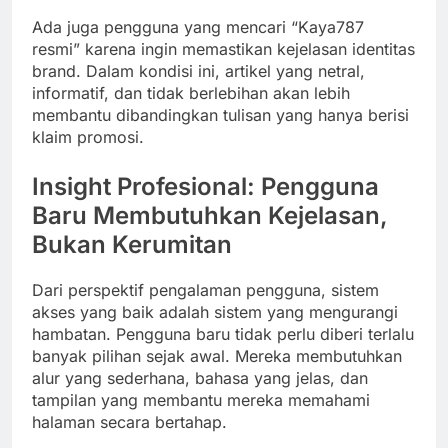
Ada juga pengguna yang mencari “Kaya787
resmi” karena ingin memastikan kejelasan identitas
brand. Dalam kondisi ini, artikel yang netral,
informatif, dan tidak berlebihan akan lebih
membantu dibandingkan tulisan yang hanya berisi
klaim promosi.
Insight Profesional: Pengguna
Baru Membutuhkan Kejelasan,
Bukan Kerumitan
Dari perspektif pengalaman pengguna, sistem
akses yang baik adalah sistem yang mengurangi
hambatan. Pengguna baru tidak perlu diberi terlalu
banyak pilihan sejak awal. Mereka membutuhkan
alur yang sederhana, bahasa yang jelas, dan
tampilan yang membantu mereka memahami
halaman secara bertahap.