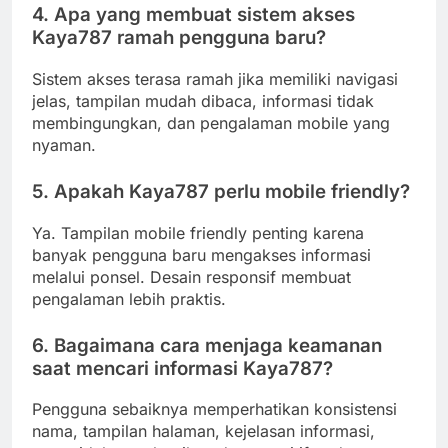
4. Apa yang membuat sistem akses
Kaya787 ramah pengguna baru?
Sistem akses terasa ramah jika memiliki navigasi
jelas, tampilan mudah dibaca, informasi tidak
membingungkan, dan pengalaman mobile yang
nyaman.
5. Apakah Kaya787 perlu mobile friendly?
Ya. Tampilan mobile friendly penting karena
banyak pengguna baru mengakses informasi
melalui ponsel. Desain responsif membuat
pengalaman lebih praktis.
6. Bagaimana cara menjaga keamanan
saat mencari informasi Kaya787?
Pengguna sebaiknya memperhatikan konsistensi
nama, tampilan halaman, kejelasan informasi,