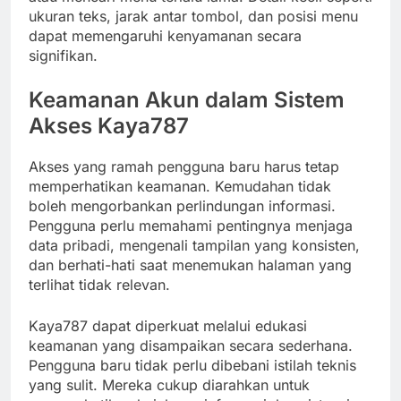
ukuran teks, jarak antar tombol, dan posisi menu
dapat memengaruhi kenyamanan secara
signifikan.
Keamanan Akun dalam Sistem
Akses Kaya787
Akses yang ramah pengguna baru harus tetap
memperhatikan keamanan. Kemudahan tidak
boleh mengorbankan perlindungan informasi.
Pengguna perlu memahami pentingnya menjaga
data pribadi, mengenali tampilan yang konsisten,
dan berhati-hati saat menemukan halaman yang
terlihat tidak relevan.
Kaya787 dapat diperkuat melalui edukasi
keamanan yang disampaikan secara sederhana.
Pengguna baru tidak perlu dibebani istilah teknis
yang sulit. Mereka cukup diarahkan untuk