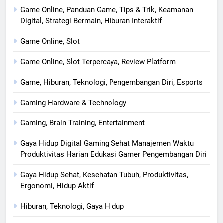
Game Online, Panduan Game, Tips & Trik, Keamanan
Digital, Strategi Bermain, Hiburan Interaktif
Game Online, Slot
Game Online, Slot Terpercaya, Review Platform
Game, Hiburan, Teknologi, Pengembangan Diri, Esports
Gaming Hardware & Technology
Gaming, Brain Training, Entertainment
Gaya Hidup Digital Gaming Sehat Manajemen Waktu
Produktivitas Harian Edukasi Gamer Pengembangan Diri
Gaya Hidup Sehat, Kesehatan Tubuh, Produktivitas,
Ergonomi, Hidup Aktif
Hiburan, Teknologi, Gaya Hidup