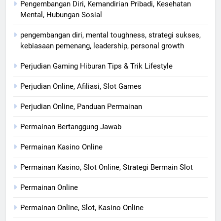
Pengembangan Diri, Kemandirian Pribadi, Kesehatan
Mental, Hubungan Sosial
pengembangan diri, mental toughness, strategi sukses,
kebiasaan pemenang, leadership, personal growth
Perjudian Gaming Hiburan Tips & Trik Lifestyle
Perjudian Online, Afiliasi, Slot Games
Perjudian Online, Panduan Permainan
Permainan Bertanggung Jawab
Permainan Kasino Online
Permainan Kasino, Slot Online, Strategi Bermain Slot
Permainan Online
Permainan Online, Slot, Kasino Online