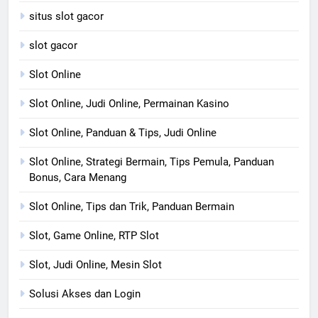
situs slot gacor
slot gacor
Slot Online
Slot Online, Judi Online, Permainan Kasino
Slot Online, Panduan & Tips, Judi Online
Slot Online, Strategi Bermain, Tips Pemula, Panduan
Bonus, Cara Menang
Slot Online, Tips dan Trik, Panduan Bermain
Slot, Game Online, RTP Slot
Slot, Judi Online, Mesin Slot
Solusi Akses dan Login