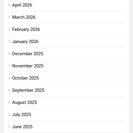
April 2026
March 2026
February 2026
January 2026
December 2025
November 2025
October 2025
September 2025
August 2025
July 2025
June 2025