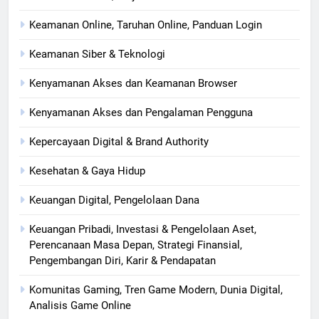
Keamanan Online, Taruhan Online, Panduan Login
Keamanan Siber & Teknologi
Kenyamanan Akses dan Keamanan Browser
Kenyamanan Akses dan Pengalaman Pengguna
Kepercayaan Digital & Brand Authority
Kesehatan & Gaya Hidup
Keuangan Digital, Pengelolaan Dana
Keuangan Pribadi, Investasi & Pengelolaan Aset,
Perencanaan Masa Depan, Strategi Finansial,
Pengembangan Diri, Karir & Pendapatan
Komunitas Gaming, Tren Game Modern, Dunia Digital,
Analisis Game Online