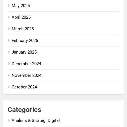
May 2025
April 2025
March 2025
February 2025
January 2025
December 2024
November 2024
October 2024
Categories
Analisis & Strategi Digital