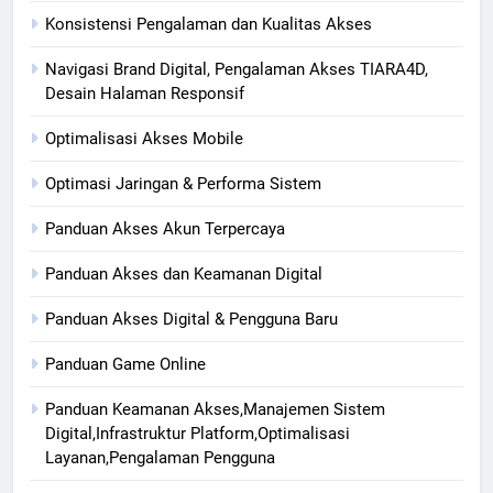
Konsistensi Pengalaman dan Kualitas Akses
Navigasi Brand Digital, Pengalaman Akses TIARA4D,
Desain Halaman Responsif
Optimalisasi Akses Mobile
Optimasi Jaringan & Performa Sistem
Panduan Akses Akun Terpercaya
Panduan Akses dan Keamanan Digital
Panduan Akses Digital & Pengguna Baru
Panduan Game Online
Panduan Keamanan Akses,Manajemen Sistem
Digital,Infrastruktur Platform,Optimalisasi
Layanan,Pengalaman Pengguna