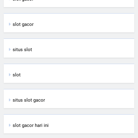
slot gacor
situs slot
slot
situs slot gacor
slot gacor hari ini