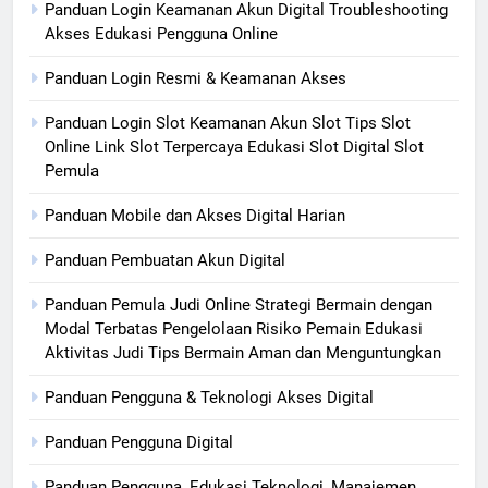
Panduan Login Keamanan Akun Digital Troubleshooting
Akses Edukasi Pengguna Online
Panduan Login Resmi & Keamanan Akses
Panduan Login Slot Keamanan Akun Slot Tips Slot
Online Link Slot Terpercaya Edukasi Slot Digital Slot
Pemula
Panduan Mobile dan Akses Digital Harian
Panduan Pembuatan Akun Digital
Panduan Pemula Judi Online Strategi Bermain dengan
Modal Terbatas Pengelolaan Risiko Pemain Edukasi
Aktivitas Judi Tips Bermain Aman dan Menguntungkan
Panduan Pengguna & Teknologi Akses Digital
Panduan Pengguna Digital
Panduan Pengguna, Edukasi Teknologi, Manajemen