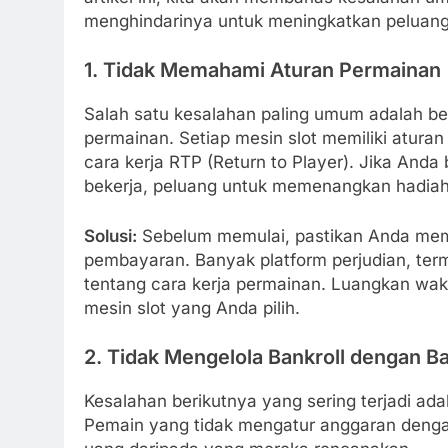
menghindarinya untuk meningkatkan peluang
1.
Tidak Memahami Aturan Permainan
Salah satu kesalahan paling umum adalah b
permainan. Setiap mesin slot memiliki aturan
cara kerja RTP (Return to Player). Jika An
bekerja, peluang untuk memenangkan hadiah b
Solusi:
Sebelum memulai, pastikan Anda me
pembayaran. Banyak platform perjudian, term
tentang cara kerja permainan. Luangkan wakt
mesin slot yang Anda pilih.
2.
Tidak Mengelola Bankroll dengan Ba
Kesalahan berikutnya yang sering terjadi ada
Pemain yang tidak mengatur anggaran dengan 