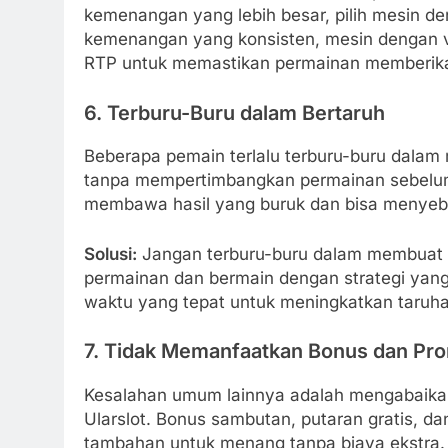
kemenangan yang lebih besar, pilih mesin deng
kemenangan yang konsisten, mesin dengan vol
RTP untuk memastikan permainan memberikan
6.
Terburu-Buru dalam Bertaruh
Beberapa pemain terlalu terburu-buru dalam
tanpa mempertimbangkan permainan sebelumn
membawa hasil yang buruk dan bisa menyeba
Solusi:
Jangan terburu-buru dalam membuat k
permainan dan bermain dengan strategi yan
waktu yang tepat untuk meningkatkan taruha
7.
Tidak Memanfaatkan Bonus dan Pr
Kesalahan umum lainnya adalah mengabaikan
Ularslot. Bonus sambutan, putaran gratis, 
tambahan untuk menang tanpa biaya ekstra.