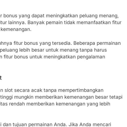
itur bonus yang dapat meningkatkan peluang menang,
fitur lainnya. Banyak pemain tidak memanfaatkan fitur
i kemenangan.
nya fitur bonus yang tersedia. Beberapa permainan
eluang lebih besar untuk menang tanpa harus
n fitur bonus untuk meningkatkan pengalaman
t
sin slot secara acak tanpa mempertimbangkan
tas tinggi mungkin memberikan kemenangan besar tetapi
ilitas rendah memberikan kemenangan yang lebih
si dan tujuan permainan Anda. Jika Anda mencari