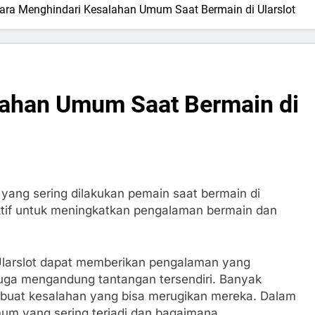
ara Menghindari Kesalahan Umum Saat Bermain di Ularslot
lahan Umum Saat Bermain di
ang sering dilakukan pemain saat bermain di
ektif untuk meningkatkan pengalaman bermain dan
i Ularslot dapat memberikan pengalaman yang
ga mengandung tantangan tersendiri. Banyak
mbuat kesalahan yang bisa merugikan mereka. Dalam
mum yang sering terjadi dan bagaimana