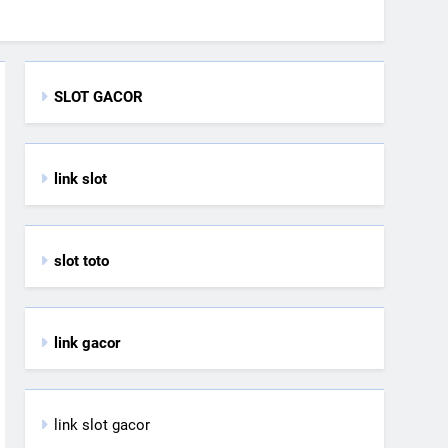
SLOT GACOR
link slot
slot toto
link gacor
link slot gacor