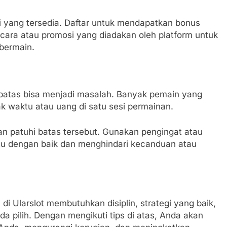
 yang tersedia. Daftar untuk mendapatkan bonus
 acara atau promosi yang diadakan oleh platform untuk
bermain.
batas bisa menjadi masalah. Banyak pemain yang
ak waktu atau uang di satu sesi permainan.
n patuhi batas tersebut. Gunakan pengingat atau
u dengan baik dan menghindari kecanduan atau
 Ularslot membutuhkan disiplin, strategi yang baik,
pilih. Dengan mengikuti tips di atas, Anda akan