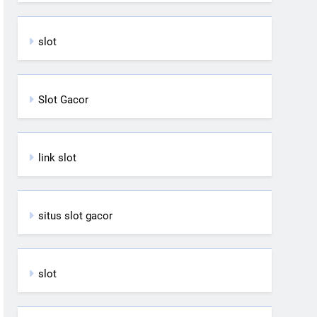
slot
Slot Gacor
link slot
situs slot gacor
slot