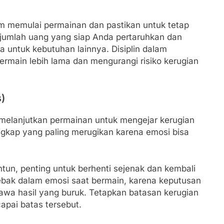
m memulai permainan dan pastikan untuk tetap
jumlah uang yang siap Anda pertaruhkan dan
 untuk kebutuhan lainnya. Disiplin dalam
rmain lebih lama dan mengurangi risiko kerugian
)
 melanjutkan permainan untuk mengejar kerugian
angkap yang paling merugikan karena emosi bisa
un, penting untuk berhenti sejenak dan kembali
rjebak dalam emosi saat bermain, karena keputusan
awa hasil yang buruk. Tetapkan batasan kerugian
apai batas tersebut.