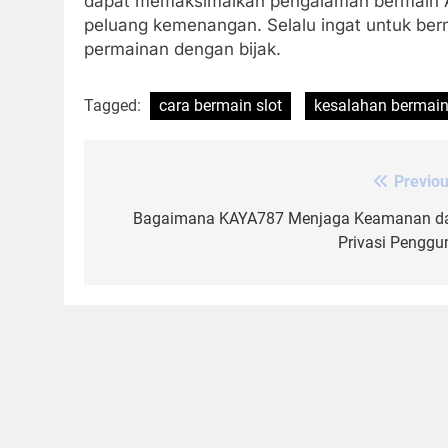
dapat memaksimalkan pengalaman bermain A
peluang kemenangan. Selalu ingat untuk be
permainan dengan bijak.
Tagged:
cara bermain slot
kesalahan bermai
Previou
Post
navigation
Bagaimana KAYA787 Menjaga Keamanan d
Privasi Penggu