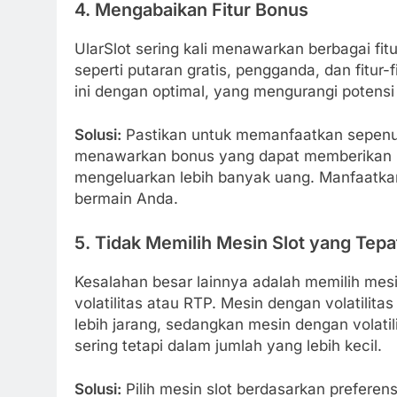
4.
Mengabaikan Fitur Bonus
UlarSlot sering kali menawarkan berbagai f
seperti putaran gratis, pengganda, dan fitur-
ini dengan optimal, yang mengurangi potens
Solusi:
Pastikan untuk memanfaatkan sepenuh
menawarkan bonus yang dapat memberikan p
mengeluarkan lebih banyak uang. Manfaatka
bermain Anda.
5.
Tidak Memilih Mesin Slot yang Tepa
Kesalahan besar lainnya adalah memilih me
volatilitas atau RTP. Mesin dengan volatili
lebih jarang, sedangkan mesin dengan volat
sering tetapi dalam jumlah yang lebih kecil.
Solusi:
Pilih mesin slot berdasarkan preferen