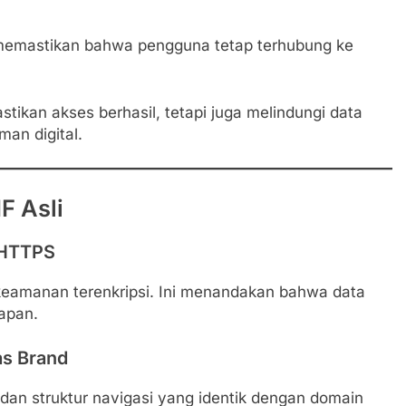
 memastikan bahwa pengguna tetap terhubung ke
tikan akses berhasil, tetapi juga melindungi data
an digital.
F Asli
 HTTPS
keamanan terenkripsi. Ini menandakan bahwa data
dapan.
as Brand
, dan struktur navigasi yang identik dengan domain