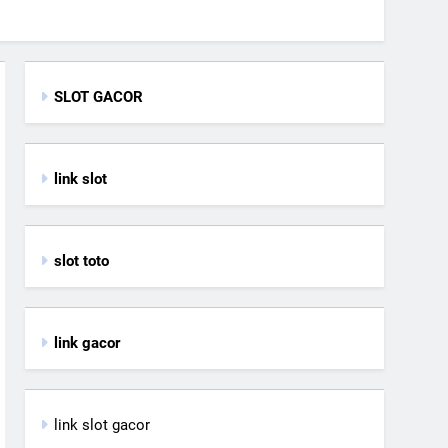
SLOT GACOR
link slot
slot toto
link gacor
link slot gacor