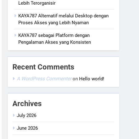
Lebih Terorganisir
KAYA787 Alternatif melalui Desktop dengan
Proses Akses yang Lebih Nyaman
KAYA787 sebagai Platform dengan
Pengalaman Akses yang Konsisten
Recent Comments
A WordPress Commenter
on
Hello world!
Archives
July 2026
June 2026