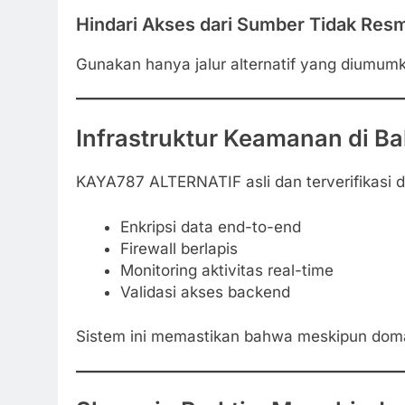
Hindari Akses dari Sumber Tidak Resm
Gunakan hanya jalur alternatif yang diumumka
Infrastruktur Keamanan di B
KAYA787 ALTERNATIF asli dan terverifikasi d
Enkripsi data end-to-end
Firewall berlapis
Monitoring aktivitas real-time
Validasi akses backend
Sistem ini memastikan bahwa meskipun doma