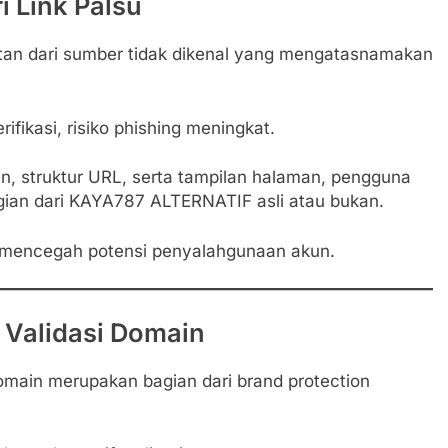
i Link Palsu
an dari sumber tidak dikenal yang mengatasnamakan
fikasi, risiko phishing meningkat.
 struktur URL, serta tampilan halaman, pengguna
gian dari KAYA787 ALTERNATIF asli atau bukan.
u mencegah potensi penyalahgunaan akun.
p Validasi Domain
domain merupakan bagian dari brand protection