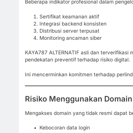
Beberapa indikator profesional dalam pengelol
Sertifikat keamanan aktif
Integrasi backend konsisten
Distribusi server terpusat
Monitoring ancaman siber
KAYA787 ALTERNATIF asli dan terverifikasi
pendekatan preventif terhadap risiko digital.
Ini mencerminkan komitmen terhadap perlin
Risiko Menggunakan Domain T
Mengakses domain yang tidak resmi dapat be
Kebocoran data login